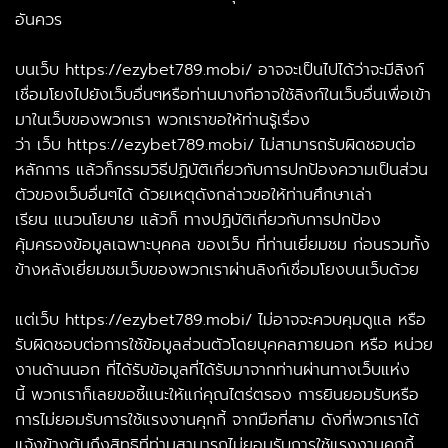
อัน
ควร
บน
เว็บ
https://ezybet789.mobi/
อาจจะเป็นไปได้ว่าจะมี
ลิงก์
เชื่อมโยง
ไป
ยัง
เว็บ
อื่นๆ
หรือ
ท่าน
บางทีอาจ
ใช้
ลิงก์
ใน
เว็บ
อื่น
เพื่อ
เข้า
มา
ใน
เว็บ
ของ
พวกเรา
พวกเรา
ขอให้
ท่าน
รู้เรื่อง
ว่า
เว็บ
https://ezybet789.mobi/
ไม่สามารถ
รับผิดชอบ
ต่อ
หลักการ
แล้วก็
กรรมวิธี
ปฏิบัติ
เกี่ยวกับ
การปกป้อง
ความเป็นส่วน
ตัว
ของ
เว็บ
อื่นๆ
ได้
ด้วยเหตุดังกล่าว
ขอให้
ท่าน
ศึกษาเล่า
เรียน
แนวนโยบาย
แล้วก็
ทาง
ปฏิบัติ
เกี่ยวกับ
การปกป้อง
คุ้มครอง
ข้อมูล
เฉพาะบุคคล
ของ
เว็บ
ที่
ท่าน
เยี่ยมชม
ก่อน
รวมทั้ง
ข้างหลัง
เยี่ยมชม
เว็บ
ของ
พวกเรา
ผ่าน
ลิงก์
เชื่อมโยง
บน
เว็บ
ด้วย
แต่
เว็บ
https://ezybet789.mobi/
ไม่อาจจะ
ควบคุม
ดูแล
หรือ
รับผิดชอบ
ต่อ
การใช้
ข้อมูล
ส่วนตัว
โดย
บุคคลภายนอก
หรือ
หน่วย
งาน
ด้านนอก
ที่
ได้รับ
ข้อมูลที่ได้รับมาจาก
ท่าน
ผ่าน
ทาง
เว็บแห่ง
นี้
พวกเรา
ก็เลย
ขอ
ชี้แนะ
ให้แก่คุณ
ไตร่ตรอง
การยินยอม
รับ
หรือ
การ
ไม่ยอมรับ
การใช้แรงงาน
คุกกี้
จาก
มือที่สาม
ดังที่
พวกเรา
ได้
แจ้ง
ข้างต้น
ถึง
สิทธิ
ที่
ท่าน
สามารถ
ไม่ยอมรับ
การใช้แรงงาน
คุกกี้