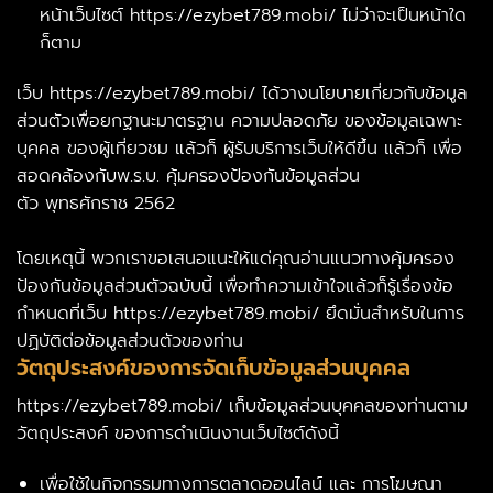
หน้าเว็บไซต์ https://ezybet789.mobi/ ไม่ว่าจะเป็นหน้าใด
ก็ตาม
เว็บ
https://ezybet789.mobi/
ได้
วางนโยบาย
เกี่ยวกับ
ข้อมูล
ส่วนตัว
เพื่อ
ยกฐานะ
มาตรฐาน
ความปลอดภัย
ของ
ข้อมูล
เฉพาะ
บุคคล
ของ
ผู้เที่ยวชม
แล้วก็
ผู้รับบริการ
เว็บ
ให้
ดีขึ้น
แล้วก็
เพื่อ
สอดคล้องกับ
พ.ร.บ.
คุ้มครองป้องกัน
ข้อมูล
ส่วน
ตัว
พุทธศักราช
2562
โดยเหตุนี้
พวกเรา
ขอ
เสนอแนะ
ให้แด่คุณ
อ่าน
แนวทาง
คุ้มครอง
ป้องกัน
ข้อมูล
ส่วนตัว
ฉบับ
นี้
เพื่อ
ทำความเข้าใจ
แล้วก็
รู้เรื่อง
ข้อ
กำหนด
ที่
เว็บ
https://ezybet789.mobi/
ยึดมั่น
สำหรับในการ
ปฏิบัติ
ต่อ
ข้อมูล
ส่วนตัว
ของ
ท่าน
วัตถุประสงค์ของการจัดเก็บข้อมูลส่วนบุคคล
https://ezybet789.mobi/ เก็บข้อมูลส่วนบุคคลของท่านตาม
วัตถุประสงค์ ของการดำเนินงานเว็บไซต์ดังนี้
เพื่อใช้ในกิจกรรมทางการตลาดออนไลน์ และ การโฆษณา