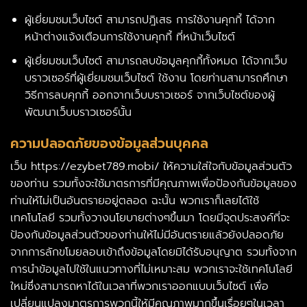
ผู้เยี่ยมชมเว็บไซต์ สามารถปฎิเสธ การใช้งานคุกกี้ ได้จาก
หน้าต่างแจ้งเตือนการใช้งานคุกกี้ ที่หน้าเว็บไซต์
ผู้เยี่ยมชมเว็บไซต์ สามารถลบข้อมูลคุกกี้ทั้งหมด ได้จากเว็บ
บราวเซอร์ที่ผู้เยี่ยมชมเว็บไซต์ ใช้งาน โดยท่านสามารถศึกษา
วิธีการลบคุกกี้ ออกจากเว็บบราวเซอร์ จากเว็บไซต์ของผู้
พัฒนาเว็บบราวเซอร์นั้น
ความปลอดภัยของข้อมูลส่วนบุคคล
เว็บ
https://ezybet789.mobi/
ให้ความใส่ใจ
กับ
ข้อมูล
ส่วนตัว
ของ
ท่าน
รวมทั้ง
จะ
ใช้
มาตรการ
ที่
มีคุณภาพ
เพื่อ
ป้องกัน
ข้อมูล
ของ
ท่าน
ให้
ไม่เป็นอันตราย
อยู่ตลอด
ฉะนั้น
พวกเรา
ก็เลย
ได้
ใช้
เทคโนโลยี
รวมทั้ง
วางนโยบาย
ต่างๆ
ขึ้นมา
โดย
มี
จุดประสงค์
ที่จะ
ป้องกัน
ข้อมูล
ส่วนตัว
ของ
ท่าน
ให้
ไม่มีอันตรายแล้วยังปลอดภัย
จาก
การลักขโมย
ลอบ
เข้าถึง
ข้อมูล
โดย
มิได้
รับ
อนุญาต
รวมทั้ง
จาก
การนำ
ข้อมูล
ไป
ใช้ในแนวทางที่ไม่เหมาะสม
พวกเรา
จะ
ใช้
เทคโนโลยี
ใหม่
ซึ่งสามารถ
หา
ได้
ใน
เวลาที่
พวกเรา
ออกแบบเว็บไซต์
เพื่อ
เปลี่ยนแปลง
มาตรการ
พวกนี้
ให้
มีคุณภาพ
มากขึ้นเรื่อยๆ
ใน
เวลา