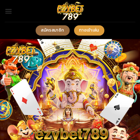
ข้าม
ไป
ยัง
เนื้อหา
สมัครสมาชิก
ทางเข้าเล่น