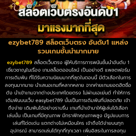
ezybet789 สล็อตเว็บตรง อันดับ1 แหล่ง
รวมเกมชั้นนำมากมาย
ezybet789
สล็อตเว็บตรง ผู้ให้บริการการพนันชั้นนำอันดับ 1
เชี่ยวชาญในเรื่อง เกมสล็อตออนไลน์ เป็นอย่างดี แพลตฟอร์ม
การเดิมพัน ที่ได้รับความนิยมมากที่สุดในตอนนี้ มีตัวเลือกในการ
ลงทุนมากมาย นำเสนอเกมที่หลากหลาย จากค่ายเกมยอดฮิตชื่อ
ดัง นำเข้าเกมจากต่างประเทศโดยตรง ไม่ผ่านเอเย่นต์ ทำให้การ
เดิมพันบนเว็บ easybet789 นั้นเป็นการเดิมพันที่ปลอดภัย เข้า
ถึงง่าย เดิมพันได้อย่างราบรื่น เกมที่นำเข้ามาให้ผู้เล่นได้เลือก
เล่นนั้น เป็นเกมที่มีคุณภาพ มีกราฟิกคุณภาพสูง มีรูปแบบการ
เล่นที่โด่ดเด่น แตกต่างไม่เหมือนใคร เข้าถึงได้ง่ายบนทุก
อุปกรณ์ สามารถเล่นได้ทุกที่ทุกเวลา เพิ่มอิสระในการลงทุน