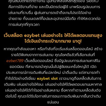
คุณสมบัติที่แตกต่างกัน มุมที่น่าหลงใหลที่สุดของ SlotXO
คือการใช้งานที่ง่าย และเป็นมิตรต่อผู้ใช้ มาพร้อมรูปแบบการ
เล่นเกมที่ราบรื่น ผู้เล่นสามารถเข้าถึงเกมโปรดได้อย่าง
ง่ายดาย ทั้งบนเดสก์ท็อปและอุปกรณ์มือถือ ทำให้สะดวกต่อ
การเล่นทุกที่ทุกเวลา
เว็บสล็อต ezybet เล่นอย่างไร ให้ได้ผลตอบแทนสูง
ได้เงินเข้ากระเป๋ามากมาย มาดู!
หากคุณกำลังมองหา หรือกำลังที่จะเริ่มเล่นสล็อตออนไลน์ สร้าง
รายได้พิเศษจากการเล่นเกม คุณโชคดีแล้วที่เลือกเล่นที่
ezbet789
เว็บสล็อตออนไลน์ ซึ่งมีรูปแบบการเล่นเกมคาสิโน
ยอดนิยม ที่สามารถนำคุณนั้นไปสู่ชัยชนะครั้งใหญ่ได้ เปิด
ประสบการณ์การเดิมพันที่แปลกใหม่ น่าตื่นเต้น แต่สามารถทำ
กำไรได้อย่างดีเยี่ยม
ezybet slot
เราจะมาดูถึงเคล็ดลับในการ
เดิมพัน เล่นอย่างไรให้ชนะ เล่นอย่างไรให้ได้ผลตอบแทนมหาศาล
เล่นอย่างไรให้ได้กำไรอย่างล้นหลาม ซึ่งหากทำตามเคล็ดลับดัง
ต่อไปนี้ คุณจะได้รับโอกาสในการชนะการเดิมพันมากขึ้นกว่าเดิม
แน่นอน