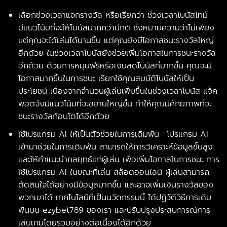
เลือกช่วงเวลาแจกรางวัล หรือเรียกว่า ช่วงเวลาโบนัสไทม์ :
มีแนวโน้มที่จะให้โบนัสมากกว่าปกติ ซึ่งหมายความว่าไม่เพียง
แต่คุณจะได้เล่นได้นานขึ้น แต่คุณยังมีโอกาสชนะรางวัลใหญ่
อีกด้วย ในช่วงเวลาโบนัสยังช่วยเพิ่มโอกาสในการชนะรางวัล
อีกด้วย ด้วยการหมุนฟรีหรือเงินสดโบนัสที่มากขึ้น คุณจะมี
โอกาสมากขึ้นในการชนะ เรียกใช้คุณสมบัติโบนัสให้เป็น
ประโยชน์ เนื่องจากจำนวนผู้เล่นเพิ่มขึ้นในช่วงเวลาโบนัส แจ็ค
พอตจึงมีแนวโน้มที่จะขยายใหญ่ขึ้น ทำให้คุณมีศักยภาพที่จะ
ชนะรางวัลก้อนโตได้อีกด้วย
ใช้โปรแกรม AI ให้เป็นตัวช่วยในการเดิมพัน : โปรแกรม AI
เข้ามาช่วยในการเดิมพัน สามารถให้การวิเคราะห์ข้อมูลขั้นสูง
และให้คำแนะนำกลยุทธ์แก่ผู้เล่น เพื่อเพิ่มโอกาสในการชนะ การ
ใช้โปรแกรม AI ในขณะที่เล่น สล็อตออนไลน์ ผู้เล่นสามารถ
ตัดสินใจได้อย่างมีข้อมูลมากขึ้น และอาจเพิ่มเงินรางวัลของ
พวกเขาได้ เทคโนโลยีที่เป็นนวัตกรรมนี้ ได้ปฏิวัติวิธีการเดิม
พันบน ezybet789 ของเรา และปรับปรุงประสบการณ์การ
เล่นเกมโดยรวมอย่างต่อเนื่องได้อีกด้วย