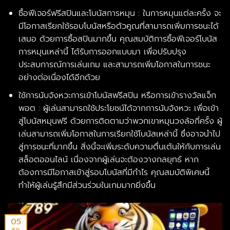
ซื้อฟีเจอร์ฟรีสปินและโบนัสการหมุน : ในการหมุนแต่ละครั้ง จะ
มีโอกาสเรียกใช้รอบโบนัสหรือตัวคูณที่สามารถเพิ่มการชนะได้
เสมอ ด้วยการซื้อสปินมากขึ้น คุณสมบัติการซื้อฟีเจอร์โบนัส
การหมุนเหล่านี้ ได้รับการออกแบบมา เพื่อปรับปรุง
ประสบการณ์การเล่นเกม และสามารถเพิ่มโอกาสในการชนะ
อย่างต่อเนื่องได้อีกด้วย
ใช้การนับจังหวะการเข้าโบนัสฟรีสปิน หรือการเข้ารางวัลแจ็ก
พอต : ผู้เล่นสามารถใช้ประโยชน์ได้จากการนับจังหวะ เพื่อเข้า
สู่โบนัสหมุนฟรี ด้วยการติดตามว่าพวกเขาหมุนวงล้อกี่ครั้ง ผู้
เล่นสามารถเพิ่มโอกาสในการเรียกใช้โบนัสเหล่านี้ ซึ่งอาจนำไป
สู่การชนะที่มากขึ้น สิ่งนี้จะเพิ่มระดับความตื่นเต้นให้กับการเล่น
สล็อตออนไลน์ เนื่องจากผู้เล่นจะต้องวางกลยุทธ์ หาก
ต้องการมีโอกาสเข้าสู่รอบโบนัสที่มีกำไร คุณสมบัติพิเศษนี้
ทำให้ผู้เล่นรู้สึกมีส่วนร่วมในเกมมากยิ่งขึ้น
05
ส.ค.