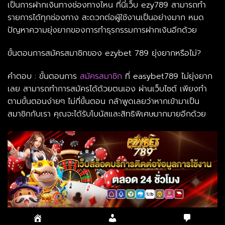
เป็นการฝากเงินทางช่องทางไหน ที่นี่เว็บ ezy789 สามารถทำ
รายการได้ทุกช่องทาง สะดวกต่อผู้ใช้งานเป็นอย่างมาก หมด
ปัญหาความยุ่งยากของการทำธุรกรรมการฝากเงินอีกด้วย
ขั้นตอนการสมัครสมาชิกของ ezybet 789 ยุ่งยากหรือไม่?
คำตอบ : ขั้นตอนการ
สมัครสมาชิก
ที่ easybet789 ไม่ยุ่งยาก
เลย สามารถทำการสมัครได้ด้วยตนเอง ผ่านเว็บไซต์ เพียงทำ
ตามขั้นตอนง่ายๆ ไม่กี่ขั้นตอน กล้าพูดเลยว่าหากเข้ามาเป็น
สมาชิกกับเรา คุณจะได้รับโบนัสและสิทธิพิเศษมากมายอีกด้วย