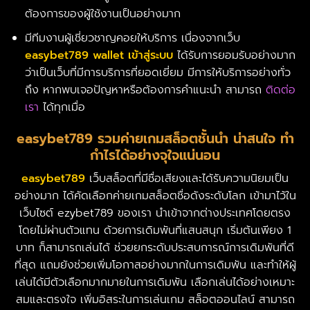
ต้องการของผู้ใช้งานเป็นอย่างมาก
มีทีมงานผู้เชี่ยวชาญคอยให้บริการ เนื่องจากเว็บ
easybet789 wallet เข้าสู่ระบบ
ได้รับการยอมรับอย่างมาก
ว่าเป็นเว็บที่มีการบริการที่ยอดเยี่ยม มีการให้บริการอย่างทั่ว
ถึง หากพบเจอปัญหาหรือต้องการคำแนะนำ สามารถ
ติดต่อ
เรา
ได้ทุกเมื่อ
easybet789 รวมค่ายเกมสล็อตชั้นนำ น่าสนใจ ทำ
กำไรได้อย่างจุใจแน่นอน
easybet789
เว็บสล็อตที่มีชื่อเสียงและได้รับความนิยมเป็น
อย่างมาก ได้คัดเลือกค่ายเกมสล็อตชื่อดังระดับโลก เข้ามาไว้ใน
เว็บไซต์ ezybet789 ของเรา นำเข้าจากต่างประเทศโดยตรง
โดยไม่ผ่านตัวแทน ด้วยการเดิมพันที่แสนสนุก เริ่มต้นเพียง 1
บาท ก็สามารถเล่นได้ ช่วยยกระดับประสบการณ์การเดิมพันที่ดี
ที่สุด แถมยังช่วยเพิ่มโอกาสอย่างมากในการเดิมพัน และทำให้ผู้
เล่นได้มีตัวเลือกมากมายในการเดิมพัน เลือกเล่นได้อย่างเหมาะ
สมและตรงใจ เพิ่มอิสระในการเล่นเกม สล็อตออนไลน์ สามารถ