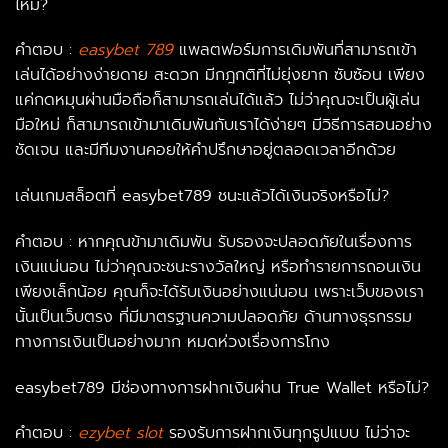
ไหม?
คำตอบ :
easybet 789
แพลตฟอร์มการเดิมพันที่สามารถเข้า
เล่นได้อย่างง่ายดาย สะดวก มีกฎกติที่ไม่ยุ่งยาก ซับซ้อน เพียง
แค่กดหมุนผ่านมือถือก็สามารถเล่นได้แล้ว ไม่ว่าคุณจะเป็นผู้เล่น
มือใหม่ ก็สามารถเข้ามาเดิมพันกับเราได้ง่ายๆ มีวิธีการสอนอย่าง
ชัดเจน และมีทีมงานคอยให้คำปรึกษาอยู่ตลอดเวลาอีกด้วย
เล่นเกมสล็อตที่ easybet789 ชนะแล้วได้เงินจริงหรือไม่?
คำตอบ : หากคุณข้ามาเดิมพัน รับรองจะปลอดภัยในเรื่องการ
เงินแน่นอน ไม่ว่าคุณจะชนะรางวัลใหญ่ หรือทำรายการถอนเงิน
เพียงเล็กน้อย คุณก็จะได้รับเงินอย่างแน่นอน เพราะเว็บของเรา
นั้นเป็นเว็บตรง ที่มีมาตรฐานความปลอดภัย ด้านทางธุรกรรม
ทางการเงินเป็นอย่างมาก หมดห่วงเรื่องการโกง
easybet789 มีช่องทางการฝากเงินผ่าน True Wallet หรือไม่?
คำตอบ :
ezybet slot
รองรับการฝากเงินทุกรูปแบบ ไม่ว่าจะ