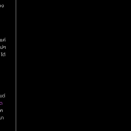
้อง
งแค่
ม่ๆ
ได้
แต่
ุด
ชค
นา