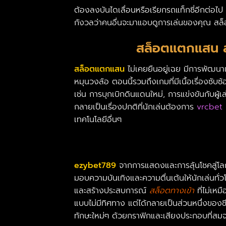
ต้องลงบันไดเลื่อนหรือเรียกรถแท็กซี่อีกต่อไป 
กังวลว่าคนอื่นจะมาแอบดูการเล่นของคุณ สล็
สล็อตแตกแสน สน
สล็อตแตกแสน
ไม่เคยยืนอยู่เฉย มีการพัฒ
หมุนวงล้อ ตอนนี้รวมถึงเกมที่มีเนื้อเรื่องซับ
เช่น การบุกเบิกดินแดนใหม่, การแข่งขันกับผู้
กลายเป็นเรื่องปกติที่นักเล่นต้องการ
vrcbet
เทคโนโลยีอื่นๆ
ezybet789
จากการแสดงและการลุ้นโชคสู่โลกด
มอบความบันเทิงและความตื่นเต้นให้นักเล่นทั่ว
และสร้างประสบการณ์
สล็อตทางเข้า
ที่ไม่เห
แบบไม่มีทิศทาง แต่ได้กลายเป็นส่วนหนึ่งของช
ทักษะใหม่ๆ ด้วยกราฟิกและเสียงประกอบที่สมจ