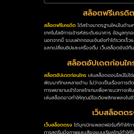
สล็อตฟรีเครดิต 
สล็อตฟรีเครดิต
ได้สร้างมาตรฐานใหม่ในด้
เทคโนโลยีการเข้ารหัสระดับธนาคาร ข้อมูลทุ
นอกจากนี้ ระบบฝากถอนเงินยังทำได้รวดเร็วและ
แลกเปลี่ยนชิปและเครื่องดื่ม เว็บสล็อตยังมีท
สล็อตอัปเดตก่อนใค
สล็อตอัปเดตก่อนใคร
เล่นสล็อตออนไลน์ไม่ใช่
พัฒนาทักษะหลายด้าน ไม่ว่าจะเป็นเรื่องการต
การพยายามเข้าใจกลไกเกมเพื่อหาแนวทางเพิ่ม
เล่นสล็อตอาจทำให้คุณมีไอเดียพลิกแพลงในชีว
เว็บสล็อตตรง
เว็บสล็อตตรง
ได้บุกเบิกแพลตฟอร์มที่ทำให้กา
การสตรีมมิ่งภาพและเสียงแบบเรียลไทม์ทำให้ไม่