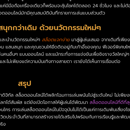
แค่มีมือถือเครื่องเดียวก็พร้อมจะลุ้นโชคได้ตลอด 24 ชั่วโมง และไม่ต
อตออนไลน์มักมีคุณสมบัติบันทึกรายการเล่นแบบส่วนตัว
ุกกว่าเดิม ด้วยนวัตกรรมใหม่ๆ
นาและนำนวัตกรรมใหม่ๆ
สล็อตแจกง่าย
มาสู่ผู้เล่นเสมอ จากเดิมที่เพีย
ซ้อน แสนสนุก และคุณชวนให้ยึดติดอยู่กับเก้าอี้ของคุณ ฟีเจอร์พิเศษให
เล่นคนอื่นๆ แบบออนไลน์ และแม้กระทั่งการแข่งขันเพื่อชิงรางวัลใหญ่ๆ 
และไม่เพียงแต่ความบันเทิงทางสายตา เรายังได้เห็นการเชื่อมต่อ
สรุป
ิจิทัล สล็อตออนไลน์ได้พลิกโฉมการเล่นพนันไปสู่ระดับใหม่ ไม่เพียง
โลกได้สัมผัส แต่ยังเปิดโอกาสให้ผู้เล่นได้พัฒนา
สล็อตออนไลน์ที่ดีที่ส
มือนใคร การเล่นสล็อตออนไลน์ในปัจจุบันไม่ได้เป็นแค่การเดิมพันเสี่ยงโ
ีวิตประจำวันที่สามารถสร้างรายได้เสริมไปพร้อมกับการเรียนรู้และพัฒ
ริง