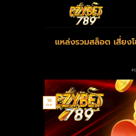
ข้าม
ไป
ยัง
เนื้อหา
แหล่งรวมสล็อต เสี่ยง
P
16
ต.ค.