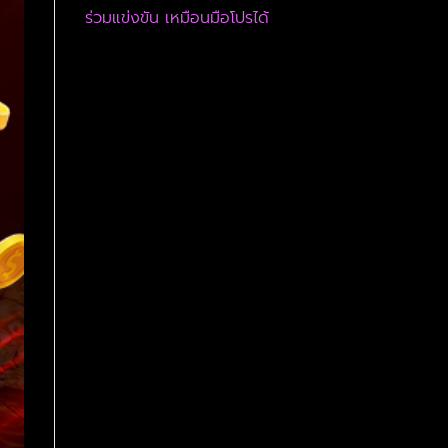
ร่วมแข่งขัน เหมือนมือโปรได้