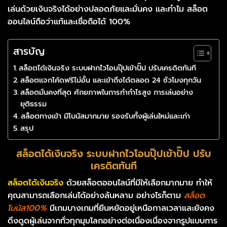
เล่นด้วยเงินจริงได้อย่างปลอดภัยและมั่นคง และทำไม สล็อต
ออนไลน์ถือว่าแท้และเชื่อถือได้ 100%
สารบัญ
สล็อตได้เงินจริง ระบบฝากไวโอนปุ๊ปเข้าปั๊ป ปรับเครดิตทันที
สล็อตแจกโค้ดฟรีไม่อั้น และเข้าถึงได้ตลอด 24 ชั่วโมงทุกวัน
สล็อตมั่นคงที่สุด ศักยภาพในการทำกำไรสูง การเล่นอย่าง
ยุติธรรม
สล็อตทางเข้า มีโบนัสมากมาย รองรับทั้งผู้เล่นใหม่และเก่า
สรุป
สล็อตได้เงินจริง ระบบฝากไวโอนปุ๊ปเข้าปั๊ป ปรับ
เครดิตทันที
สล็อตได้เงินจริง
ด้วยสล็อตออนไลน์ที่มีให้เลือกมากมาย ทำให้
คุณสามารถเลือกเล่นได้อย่างล้นหลาม อย่างไรก็ตาม
สล็อต
โบนัส100%
มีเกมบางเกมที่ยืนหยัดอยู่เหนือกาลเวลาและยังคง
ดึงดูดผู้เล่นจากทั่วทุกมุมโลกอย่างต่อเนื่องเนื่องจากรูปแบบการ