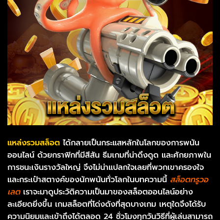
แหล่งรวมสล็อต
ได้กลายเป็นกระแสหลักในโลกของการพนัน
ออนไลน์ ด้วยกราฟิกที่มีสีสัน ธีมเกมที่น่าดึงดูด และศักยภาพใน
การชนะเงินรางวัลใหญ่ จึงไม่น่าแปลกใจเลยที่พวกเขาครองใจ
และกระเป๋าสตางค์ของนักพนันทั่วโลกในบทความนี้
สล็อตทรูวอ
เลต
เราจะมาดูประวัติความเป็นมาของสล็อตออนไลน์อย่าง
ละเอียดยิ่งขึ้น เกมสล็อตที่โด่งดังที่สุดบางเกม เหตุใดจึงได้รับ
ความนิยมและเข้าถึงได้ตลอด 24 ชั่วโมงทุกวันวิธีที่ผู้เล่นสามารถ