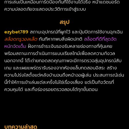
การเล่นเป็นเหมือนการ์ดป้องกันที่ใช้งานได้จริง หน้าแดชบอร์ด
ความปลอดภัยจะแสดงประวัติการเข้าสู่ระบบ
สรุป
ezybet789
สถานะอุปกรณ์ที่ผูกไว้ และปุ่มปิดการใช้งานฉุกเฉิน
สล็อตทรูวอลเล็ต
ทันทีหากพบสิ่งผิดปกติ
สล็อตที่ดีที่สุดจัด
หนักจัดเต็ม
ฝั่งการชำระเงินรองรับหลายช่องทางที่คุ้นเคย
พร้อมสถานะการดำเนินการแบบเรียลไทม์เพื่อลดความกังวล
นอกจากนี้ โต๊ะถ่ายทอดสดคุณภาพจะมีการตรวจสุ่มอุปกรณ์สับ
เกม และเผยแพร่ตรารับรองจากห้องแล็บทดสอบอิสระ สร้าง
ความโปร่งใสตั้งแต่หลังบ้านจนถึงหน้าจอผู้เล่น ประสบการณ์เช่น
นี้ทำให้การเข้าเล่นแต่ละครั้งไม่ใช่เรื่องเสี่ยง แต่เป็นกิจวัตรที่
ควบคุมได้ และทิ้งร่องรอยตรวจสอบได้ทุกขั้นตอน
บทความล่าสุด