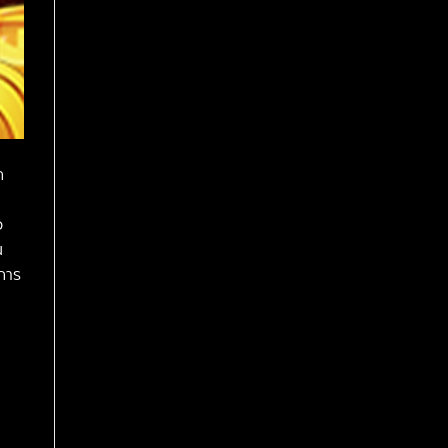
ถ
ว
น
การ