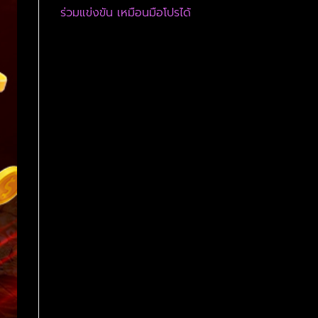
ร่วมแข่งขัน เหมือนมือโปรได้