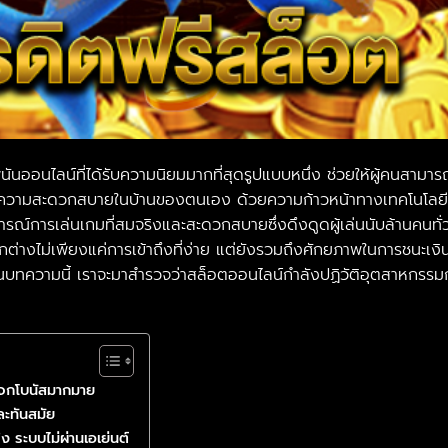
ันออนไลน์ที่ได้รับความนิยมมากที่สุดรูปแบบหนึ่ง ช่วยให้ผู้คนสามาร
ากความสะดวกสบายในบ้านของตนเอง ด้วยความก้าวหน้าทางเทคโนโลยี
ารณ์การเล่นเกมที่สมจริงและสะดวกสบายซึ่งดึงดูดผู้เล่นนับล้านคนทั่
ตกต่างไม่เพียงแค่การเข้าถึงที่ง่าย แต่ยังรวมถึงศักยภาพในการชนะเงิ
นบทความนี้ เราจะมาสำรวจว่าสล็อตออนไลน์กำลังปฏิวัติอุตสาหกรรม
แจกโบนัสมากมาย
ะทันสมัย
ง ระบบไม่ผ่านเอเย่นต์