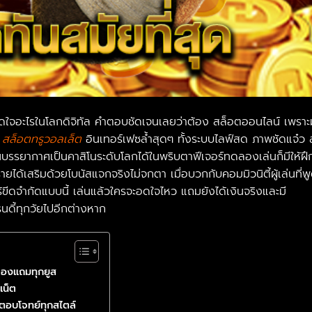
ติดใจอะไรในโลกดิจิทัล คำตอบชัดเจนเลยว่าต้อง สล็อตออนไลน์ เพราะ
ป
สล็อตทรูวอลเล็ต
อินเทอร์เฟซล้ำสุดๆ ทั้งระบบไลฟ์สด ภาพชัดแจ๋ว 
ยนบรรยากาศเป็นคาสิโนระดับโลกได้ในพริบตาฟีเจอร์ทดลองเล่นก็มีให้ฝึ
ายได้เสริมด้วยโบนัสแจกจริงไม่จกตา เมื่อบวกกับคอมมิวนิตี้ผู้เล่นที่พ
ขีดจำกัดแบบนี้ เล่นแล้วใครจะอดใจไหว แถมยังได้เงินจริงและมี
นดี้ทุกวัยไปอีกต่างหาก
ีของแถมทุกยูส
เน็ต
ตอบโจทย์ทุกสไตล์