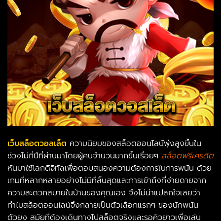
เว็บสล็อตวอลเล็ต
ความนิยมของสล็อตออนไลน์พุ่งสูงขึ้นใน
ช่วงไม่กี่ปีที่ผ่านมาโดยผู้คนจำนวนมากขึ้นเรื่อยๆ
สล็อตฟรีเครดิต
หันมาใช้โลกดิจิทัลเพื่อตอบสนองความต้องการในการพนัน ด้วย
เกมที่หลากหลายอย่างไม่มีที่สิ้นสุดและการเข้าถึงที่ง่ายดายจาก
ความสะดวกสบายในบ้านของคุณเอง จึงไม่น่าแปลกใจเลยว่า
ทำไมสล็อตออนไลน์จึงกลายเป็นตัวเลือกแรกๆ ของนักพนัน
ตัวยง สมัยที่ต้องเดินทางไปสล็อตจริงและรอคิวยาวเพื่อเล่น