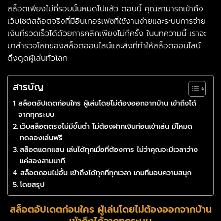
สล็อตเพียงไม่กี่รอบนั้นหมดไปแล้ว ตอนนี้ คุณสามารถเข้าถึง
เว็บไซต์สล็อตจริงที่มีอินเทอร์เฟซที่ใช้งานง่ายและระบบการจ่าย
เงินที่รวดเร็วได้ด้วยการคลิกเพียงไม่กี่ครั้ง ในบทความนี้ เราจะ
มาสำรวจโลกของสล็อตออนไลน์และสิ่งที่ทำให้สล็อตออนไลน์
ดึงดูดผู้เล่นทั่วโลก
สารบัญ
สล็อตอัปเดตก่อนใคร ผู้เล่นโดยไม่ต้องออกจากบ้าน เข้าถึงได้
จากทุกระบบ
เว็บสล็อตตรงไม่มีขั้นต่ำ ไม่ต้องฝากเงินก่อนเข้าเล่น มีโหมด
ทดลองเล่นฟรี
สล็อตแตกแสน เล่นได้ทุกเมื่อที่ต้องการ ไม่ว่าคุณจะมีเวลาว่าง
แค่สองสามนาที
สล็อตถอนไม่อั้น เข้าถึงได้ทุกที่ทุกเวลา เกมที่มอบความสนุก
โดยสรุป
สล็อตอัปเดตก่อนใคร ผู้เล่นโดยไม่ต้องออกจากบ้าน