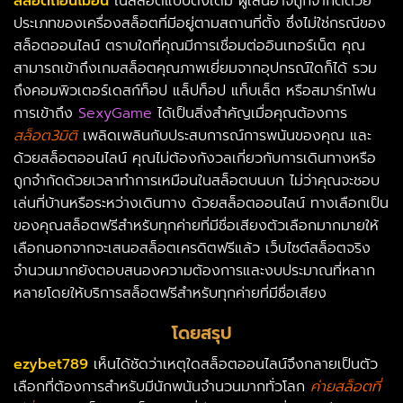
สล็อตถอนไม่อั้น
ในสล็อตแบบดั้งเดิม ผู้เล่นอาจถูกจำกัดด้วย
ประเภทของเครื่องสล็อตที่มีอยู่ตามสถานที่ตั้ง ซึ่งไม่ใช่กรณีของ
สล็อตออนไลน์ ตราบใดที่คุณมีการเชื่อมต่ออินเทอร์เน็ต คุณ
สามารถเข้าถึงเกมสล็อตคุณภาพเยี่ยมจากอุปกรณ์ใดก็ได้ รวม
ถึงคอมพิวเตอร์เดสก์ท็อป แล็ปท็อป แท็บเล็ต หรือสมาร์ทโฟน
การเข้าถึง
SexyGame
ได้เป็นสิ่งสำคัญเมื่อคุณต้องการ
สล็อต3มิติ
เพลิดเพลินกับประสบการณ์การพนันของคุณ และ
ด้วยสล็อตออนไลน์ คุณไม่ต้องกังวลเกี่ยวกับการเดินทางหรือ
ถูกจำกัดด้วยเวลาทำการเหมือนในสล็อตบนบก ไม่ว่าคุณจะชอบ
เล่นที่บ้านหรือระหว่างเดินทาง ด้วยสล็อตออนไลน์ ทางเลือกเป็น
ของคุณสล็อตฟรีสำหรับทุกค่ายที่มีชื่อเสียงตัวเลือกมากมายให้
เลือกนอกจากจะเสนอสล็อตเครดิตฟรีแล้ว เว็บไซต์สล็อตจริง
จำนวนมากยังตอบสนองความต้องการและงบประมาณที่หลาก
หลายโดยให้บริการสล็อตฟรีสำหรับทุกค่ายที่มีชื่อเสียง
โดยสรุป
ezybet789
เห็นได้ชัดว่าเหตุใดสล็อตออนไลน์จึงกลายเป็นตัว
เลือกที่ต้องการสำหรับมีนักพนันจำนวนมากทั่วโลก
ค่ายสล็อตที่