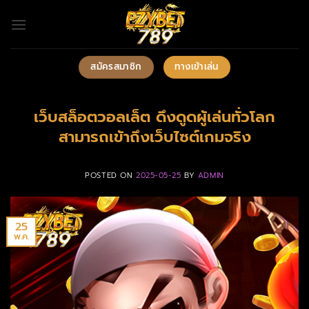
ข้าม
ไป
ยัง
เนื้อหา
สมัครสมาชิก
ทางเข้าเล่น
เว็บสล็อตวอลเล็ต ดึงดูดผู้เล่นทั่วโลก
สามารถเข้าถึงเว็บไซต์เกมจริง
POSTED ON
2025-05-25
BY
ADMIN
25
พ.ค.