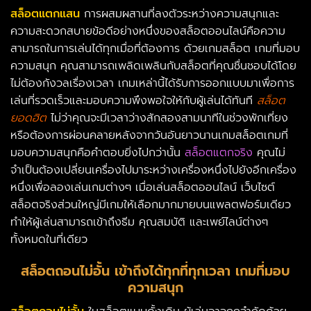
สล็อตแตกแสน
การผสมผสานที่ลงตัวระหว่างความสนุกและ
ความสะดวกสบายข้อดีอย่างหนึ่งของสล็อตออนไลน์คือความ
สามารถในการเล่นได้ทุกเมื่อที่ต้องการ ด้วยเกมสล็อต เกมที่มอบ
ความสนุก คุณสามารถเพลิดเพลินกับสล็อตที่คุณชื่นชอบได้โดย
ไม่ต้องกังวลเรื่องเวลา เกมเหล่านี้ได้รับการออกแบบมาเพื่อการ
เล่นที่รวดเร็วและมอบความพึงพอใจให้กับผู้เล่นได้ทันที
สล็อต
ยอดฮิต
ไม่ว่าคุณจะมีเวลาว่างสักสองสามนาทีในช่วงพักเที่ยง
หรือต้องการผ่อนคลายหลังจากวันอันยาวนานเกมสล็อตเกมที่
มอบความสนุกคือคำตอบยิ่งไปกว่านั้น
สล็อตแตกจริง
คุณไม่
จำเป็นต้องเปลี่ยนเครื่องไปมาระหว่างเครื่องหนึ่งไปยังอีกเครื่อง
หนึ่งเพื่อลองเล่นเกมต่างๆ เมื่อเล่นสล็อตออนไลน์ เว็บไซต์
สล็อตจริงส่วนใหญ่มีเกมให้เลือกมากมายบนแพลตฟอร์มเดียว
ทำให้ผู้เล่นสามารถเข้าถึงธีม คุณสมบัติ และเพย์ไลน์ต่างๆ
ทั้งหมดในที่เดียว
สล็อตถอนไม่อั้น เข้าถึงได้ทุกที่ทุกเวลา เกมที่มอบ
ความสนุก