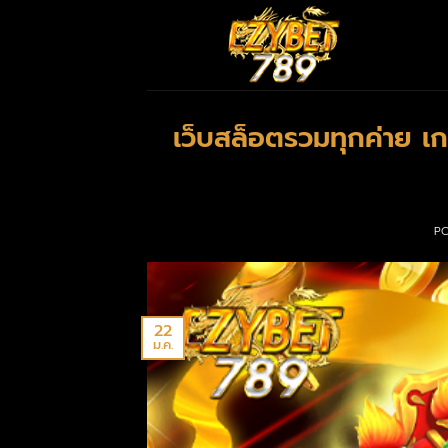
ข้าม
ไป
ยัง
เนื้อหา
เว็บสล็อตรวมทุกค่าย เก
P
22
ม.ค.