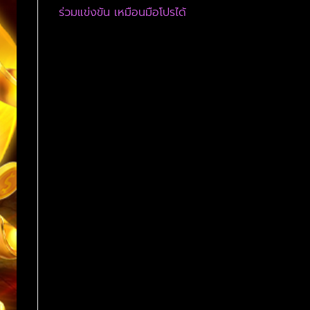
ร่วมแข่งขัน เหมือนมือโปรได้