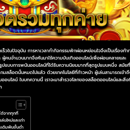
เร็วในปัจจุบัน การหาเวลาทำกิจกรรมพักผ่อนหย่อนใจจึงเป็นเรื่องท้า
กัด ผู้คนจำนวนมากจึงหันมาใช้ความบันเทิงออนไลน์เพื่อผ่อนคลายและ
ูปแบบการพนันออนไลน์ที่ได้รับความนิยมมากที่สุดรูปแบบหนึ่ง สมัยที
เกมสล็อตนั้นหมดไปแล้ว ด้วยเทคโนโลยีที่ก้าวหน้า ผู้เล่นสามารถเข้าถ
มออนไลน์ ในบทความนี้ เราจะมาสำรวจโลกของสล็อตออนไลน์และสิ่งที
ก
ด้จากทุกที่
่นใหม่และเก่า
ดิมพันขั้นต่ำ