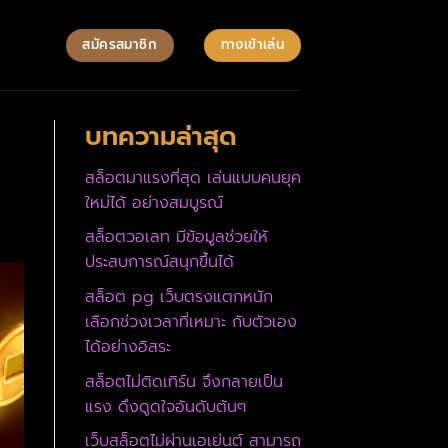
สมัครสมาชิก
ทางเข้าเล่น
บทความล่าสุด
สล็อตมาแรงที่สุด เล่นแบบคนยุค
ใหม่ได้ อย่างสมบูรณ์
สล็อตวอเลท มีข้อมูลช่วยให้
ประสบการณ์สนุกขึ้นได้
สล็อต pg เว็บตรงแตกหนัก
เลือกช่วงเวลาที่เหมาะ กับตัวเอง
ได้อย่างอิสระ
สล็อตไม่ติดเทิร์น จึงกลายเป็น
แรง ดึงดูดใจอันดับต้นๆ
เว็บสล็อตไม่ผ่านเอเย่นต์ สามารถ