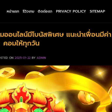
หน้าแรก
รีวิวเกม
ติดต่อเรา
PRIVACY POLICY
SITEMAP
มออนไลน์มีโบนัสพิเศษ แนะนำเพื่อนมีค่า
คอมให้ทุกวัน
OSTED ON
2025-01-22
BY
ADMIN