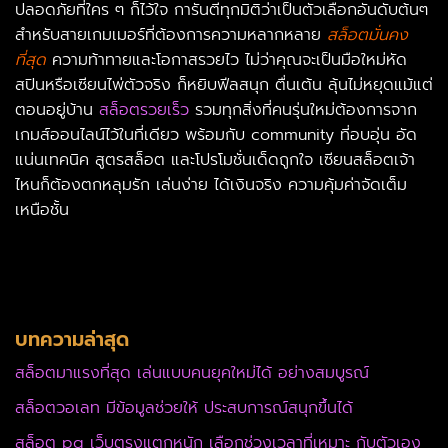
ปลอดภัยที่ใคร ๆ ก็ไว้ใจ การันตีทุกมิติว่าเป็นตัวเลือกอันดับต้นๆ
สำหรับสายเกมเมอร์ที่ต้องการความหลากหลาย
สล็อตมั่นคง
ที่สุด
ความท้าทายและโอกาสรวยไว ไม่ว่าคุณจะเป็นมือใหม่หัด
สปินหรือเซียนไพ่ตัวจริง ก็หยิบฟีลสนุก ตื่นเต้น ลุ้นไม่หยุดแม้แต่
ตอนอยู่บ้าน
สล็อตรวยเร็ว
รวมทุกสิ่งที่คนรุ่นใหม่ต้องการจาก
เกมส์ออนไลน์ไว้ในที่เดียว พร้อมกับ community ที่อบอุ่น อัด
แน่นเทคนิค สูตรสล็อต และโปรโมชั่นเด็ดถูกใจ เซียนสล็อตเจ้า
ไหนก็ต้องตกหลุมรัก เล่นง่าย ได้เงินจริง ความคุ้มค่าจัดเต็ม
เหนือชั้น
บทความล่าสุด
สล็อตมาแรงที่สุด เล่นแบบคนยุคใหม่ได้ อย่างสมบูรณ์
สล็อตวอเลท มีข้อมูลช่วยให้ ประสบการณ์สนุกขึ้นได้
สล็อต pg เว็บตรงแตกหนัก เลือกช่วงเวลาที่เหมาะ กับตัวเอง