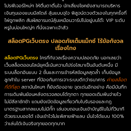
โปรฟีเจอร์ใหม่ๆ ให้ตื่นตาตื่นใจ นักเสี่ยงโชคยังสามารถบริหาร
เงินทุนเองแบบมีสไตล์ ลุ้นแบบจุใจ พิสูจน์ดวงตัวเองในทุกครั้งที่
ไพ่ถูกพลิก สัมผัสอารมณ์ลุ้นเหมือนวาร์ปไปอยู่บนโต๊ะ VIP ระดับ
หรูในบ่อนใหญ่ๆ ที่นั่งเฉพาะเจ้าสัว
สล็อตPGเว็บตรง ปลอดภัยเต็มแม็กซ์ ไร้ข้อกังวล
เรื่องโกง
สล็อตPGเว็บตรง
ใครที่กังวลเรื่องความปลอดภัย บอกเลยว่า
เว็บสล็อตออนไลน์ยุคนี้เน้นความโปร่งใสมาเป็นอันดับหนึ่ง มี
ระบบล็อกอินแบบ 2 ชั้นและการเข้ารหัสข้อมูลสุดล้ำ เก็บข้อมูล
ลูกค้าใน server ที่ป้องกันการเจาะระบบดีกว่าธนาคาร
ค่ายสล็อต
ที่ดีที่สุด
สถาบันไหนๆ ก็ยังต้องอาย จุดเด่นอีกอย่าง คือมีบันทึก
การเดิมพันย้อนหลังตรวจสอบได้ทุกตา ทุกยอดเดิมพันจ่ายไว
ไม่มีลีลาชักช้า แถมยังเปิดข้อมูลเกี่ยวกับใบรับรองและกฎ
มาตรฐานสากลแบบไม่มีกั๊ก เล่นจบถอนเงินเข้าบัญชีในไม่กี่วินาที
ด้วยระบบออโต้ เงินเข้าไวไม่แพ้สายฟ้าแลบ มั่นใจได้แบบ 100%
ว่าเล่นได้เงินจริงทุกยอดทุกบาท