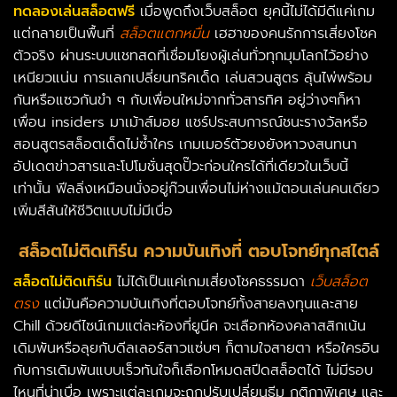
ทดลองเล่นสล็อตฟรี
เมื่อพูดถึงเว็บสล็อต ยุคนี้ไม่ได้มีดีแค่เกม
แต่กลายเป็นพื้นที่
สล็อตแตกหมื่น
เฮฮาของคนรักการเสี่ยงโชค
ตัวจริง ผ่านระบบแชทสดที่เชื่อมโยงผู้เล่นทั่วทุกมุมโลกไว้อย่าง
เหนียวแน่น การแลกเปลี่ยนทริคเด็ด เล่นสวนสูตร ลุ้นไพ่พร้อม
กันหรือแซวกันขำ ๆ กับเพื่อนใหม่จากทั่วสารทิศ อยู่ว่างๆก็หา
เพื่อน insiders มาเม้าส์มอย แชร์ประสบการณ์ชนะรางวัลหรือ
สอนสูตรสล็อตเด็ดไม่ซ้ำใคร เกมเมอร์ตัวยงยังหาวงสนทนา
อัปเดตข่าวสารและโปโมชั่นสุดปั๊วะก่อนใครได้ที่เดียวในเว็บนี้
เท่านั้น ฟีลลิ่งเหมือนนั่งอยู่ก๊วนเพื่อนไม่ห่างแม้ตอนเล่นคนเดียว
เพิ่มสีสันให้ชีวิตแบบไม่มีเบื่อ
สล็อตไม่ติดเทิร์น ความบันเทิงที่ ตอบโจทย์ทุกสไตล์
สล็อตไม่ติดเทิร์น
ไม่ได้เป็นแค่เกมเสี่ยงโชคธรรมดา
เว็บสล็อต
ตรง
แต่มันคือความบันเทิงที่ตอบโจทย์ทั้งสายลงทุนและสาย
Chill ด้วยดีไซน์เกมแต่ละห้องที่ยูนีค จะเลือกห้องคลาสสิกเน้น
เดิมพันหรือลุยกับดีลเลอร์สาวแซ่บๆ ก็ตามใจสายตา หรือใครอิน
กับการเดิมพันแบบเร็วทันใจก็เลือกโหมดสปีดสล็อตได้ ไม่มีรอบ
ไหนที่น่าเบื่อ เพราะแต่ละเกมจะถูกปรับเปลี่ยนธีม กติกาพิเศษ และ