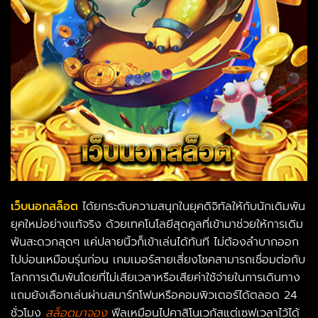
เว็บนอกสล็อต
ได้ยกระดับความสนุกในยุคดิจิทัลให้กับนักเดิมพัน
ยุคใหม่อย่างแท้จริง ด้วยเทคโนโลยีสุดคูลที่เข้ามาช่วยให้การเดิม
พันสะดวกสุดๆ แค่ปลายนิ้วก็เข้าเล่นได้ทันที ไม่ต้องลำบากออก
ไปบ่อนเหมือนรุ่นก่อน เกมเมอร์สายเสี่ยงโชคสามารถเชื่อมต่อกับ
โลกการเดิมพันโดยที่ไม่เสียเวลาหรือเสียค่าใช้จ่ายในการเดินทาง
แถมยังเลือกเล่นผ่านสมาร์ทโฟนหรือคอมพิวเตอร์ได้ตลอด 24
ชั่วโมง
สล็อตมาจอง
ฟีลเหมือนไปคาสิโนเวกัสแต่เซฟเวลาไว้ได้