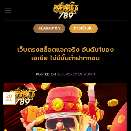
ข้าม
ไป
ยัง
เนื้อหา
สมัครสมาชิก
ทางเข้าเล่น
เว็บตรงสล็อตแจกจริง อันดับ1ของ
เอเชีย ไม่มีขั้นต่ำฝากถอน
POSTED ON
2025-05-20
BY
ADMIN
20
พ.ค.