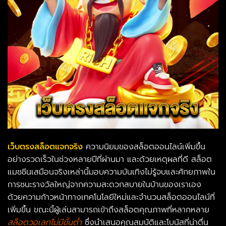
เว็บตรงสล็อตแจกจริง
ความนิยมของสล็อตออนไลน์เพิ่มขึ้น
อย่างรวดเร็วในช่วงหลายปีที่ผ่านมา และด้วยเหตุผลที่ดี สล็อต
แมชชีนเสมือนจริงเหล่านี้มอบความบันเทิงไม่รู้จบและศักยภาพใน
การชนะรางวัลใหญ่จากความสะดวกสบายในบ้านของเราเอง
ด้วยความก้าวหน้าทางเทคโนโลยีใหม่และจำนวนสล็อตออนไลน์ที่
เพิ่มขึ้น ขณะนี้ผู้เล่นสามารถเข้าถึงสล็อตคุณภาพที่หลากหลาย
สล็อตวอเลทไม่มีขั้นต่ำ
ซึ่งนำเสนอคุณสมบัติและโบนัสที่น่าตื่น