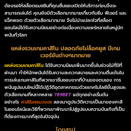
ต้องรอให้สล็อตแมชชีนที่คุณชื่นชอบเปิดให้บริการก่อนจึงจะ
สามารถเล่นได้ คุณยังมีตัวเลือกมากมายเกี่ยวกับธีม ฟีเจอร์ และ
แจ็คพอต ด้วยตัวเลือกมากมาย จึงไม่น่าแปลกใจที่สล็อต
ออนไลน์ได้รับความนิยมอย่างต่อเนื่อง
ความแพร่หลายในหมู่นัก
พนันทั่วโลก
แหล่งรวมเกมคาสิโน ปลอดภัยไม่ล็อคยูส มีเกม
เวอร์ชันต่างๆมากมาย
แหล่งรวมเกมคาสิโน
ได้รับความนิยมเพิ่มมากขึ้นในช่วงไม่กี่ปีที่
ผ่านมา ทำให้นักพนันได้รับความสะดวกสบายและความตื่นเต้นใน
การเล่นเกมคาสิโนที่พวกเขาชื่นชอบจากที่บ้านของตนเอง การ
พนันรูปแบบใหม่นี้ได้ปฏิวัติอุตสาหกรรมด้วยเทคโนโลยีขั้นสูงและ
ตัวเลือกเกมที่หลากหลาย
789BET
แต่ทุกอย่างเริ่มต้น
อย่างไร
คาสิโนครบวงจร
ลองมาดูประวัติความเป็นมาของคาสิ
โนออนไลน์และวิธีที่พวกเขาพัฒนาไปสู่รูปแบบความบันเทิงที่เป็น
ที่ต้องการมากที่สุดในปัจจุบัน
โดยสรุป