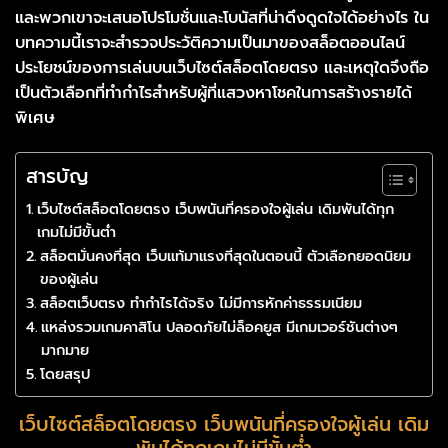
และพวกเขาจะเสนอโปรโมชั่นและโบนัสที่น่าดึงดูดใจได้อย่างไร ใน
บทความนี้เราจะสำรวจประวัติความเป็นมาของสล็อตออนไลน์
ประโยชน์ของการเล่นบนเว็บไซต์สล็อตโดยตรง และเหตุใดจึงถือ
เป็นตัวเลือกที่ทำกำไรสำหรับผู้ที่แสวงหาโชคในการสร้างรายได้
พิเศษ
สารบัญ
เว็บไซต์สล็อตโดยตรง เว็บพนันที่ครองใจผู้เล่น เดิมพันได้ทุก
เกมไม่มีขั้นต่ำ
สล็อตมั่นคงที่สุด เว็บแท้มาแรงที่สุดในตอนนี้ ตัวเลือกยอดนิยม
ของผู้เล่น
สล็อตเว็บตรง ทำกำไรได้จริง ไม่มีการหักค่าธรรมเนียม
แหล่งรวมเกมคาสิโน ปลอดภัยไม่ล็อคยูส มีเกมเวอร์ชันต่างๆ
มากมาย
โดยสรุป
เว็บไซต์สล็อตโดยตรง เว็บพนันที่ครองใจผู้เล่น เดิม