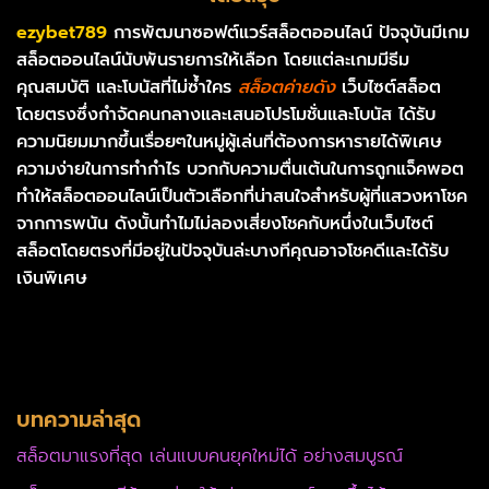
ezybet789
การพัฒนาซอฟต์แวร์สล็อตออนไลน์ ปัจจุบันมีเกม
สล็อตออนไลน์นับพันรายการให้เลือก โดยแต่ละเกมมีธีม
คุณสมบัติ และโบนัสที่ไม่ซ้ำใคร
สล็อตค่ายดัง
เว็บไซต์สล็อต
โดยตรงซึ่งกำจัดคนกลางและเสนอโปรโมชั่นและโบนัส ได้รับ
ความนิยมมากขึ้นเรื่อยๆในหมู่ผู้เล่นที่ต้องการหารายได้พิเศษ
ความง่ายในการทำกำไร บวกกับความตื่นเต้นในการถูกแจ็คพอต
ทำให้สล็อตออนไลน์เป็นตัวเลือกที่น่าสนใจสำหรับผู้ที่แสวงหาโชค
จากการพนัน ดังนั้นทำไมไม่ลองเสี่ยงโชคกับหนึ่งในเว็บไซต์
สล็อตโดยตรงที่มีอยู่ในปัจจุบันล่ะบางทีคุณอาจโชคดีและได้รับ
เงินพิเศษ
บทความล่าสุด
สล็อตมาแรงที่สุด เล่นแบบคนยุคใหม่ได้ อย่างสมบูรณ์