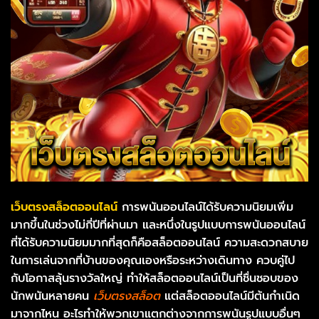
เว็บตรงสล็อตออนไลน์
การพนันออนไลน์ได้รับความนิยมเพิ่ม
มากขึ้นในช่วงไม่กี่ปีที่ผ่านมา และหนึ่งในรูปแบบการพนันออนไลน์
ที่ได้รับความนิยมมากที่สุดก็คือสล็อตออนไลน์ ความสะดวกสบาย
ในการเล่นจากที่บ้านของคุณเองหรือระหว่างเดินทาง ควบคู่ไป
กับโอกาสลุ้นรางวัลใหญ่ ทำให้สล็อตออนไลน์เป็นที่ชื่นชอบของ
นักพนันหลายคน
เว็บตรงสล็อต
แต่สล็อตออนไลน์มีต้นกำเนิด
มาจากไหน อะไรทำให้พวกเขาแตกต่างจากการพนันรูปแบบอื่นๆ