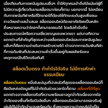
เมื่อเทียบกับการพนันรูปแบบอื่นๆ ทำให้ทุกคนเข้าถึงได้แม้แต่ผู้ที่
ไม่มีความรู้เกี่ยวกับเกมสล็อตมาก่อนก็ตาม นอกจากนี้ ไม่เหมือน
กับการพนันกีฬาหรือโป๊กเกอร์ที่ต้องใช้ทักษะระดับสูงเพื่อชนะ
รางวัลอย่างสม่ำเสมอ สล็อตออนไลน์ต้องอาศัยโชคเป็นหลัก
ซึ่งหมายความว่าใครๆก็สามารถชนะได้ โดยไม่คำนึงถึง
ประสบการณ์หรือความเชี่ยวชาญของพวกเขา แต่บางทีความ
แตกต่างที่สำคัญที่สุดระหว่างสล็อตออนไลน์และการพนันรูปแบ
บอื่นๆก็คือความง่ายในการสร้างรายได้ ต่างจากการเดิมพันกีฬา
ที่การเดิมพันที่ประสบความสำเร็จขึ้นอยู่กับผลลัพธ์ของ
เหตุการณ์ในชีวิตจริงทันที
สล็อตเว็บตรง ทำกำไรได้จริง ไม่มีการหักค่า
ธรรมเนียม
สล็อตเว็บตรง
หนึ่งในแง่มุมที่น่าสนใจที่สุดของสล็อตออนไลน์ก็
คือมีแหล่งข้อมูลที่ไม่จำกัดในช่วงเวลาใดก็ตาม
สล็อตที่ดีที่สุด
แตกต่างจากสล็อตจริงที่ความพร้อมอาจถูกจำกัดเนื่องจากข้อ
จำกัดของพื้นที่หรือปัจจัยอื่นๆ สล็อตออนไลน์สามารถรองรับผู้
เล่นได้ไม่จำกัดจำนวนพร้อมกัน ซึ่งหมายความว่าคุณไม่จำเป็น