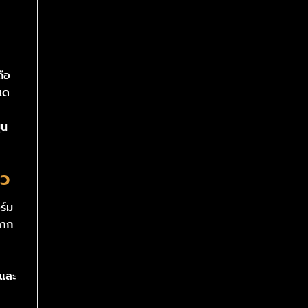
ถือ
เด
ุน
็ว
ร์ม
ลาก
า
นและ