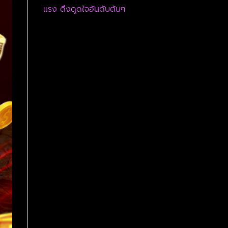
แรง ดึงดูดใจอันดับต้นๆ