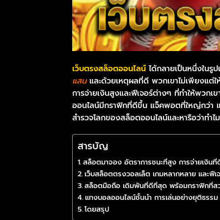
เว็บตรงสล็อตออนไลน์
ได้กลายเป็นหนึ่งในรูป
แสน
และด้วยเหตุผลที่ดี พวกเขาไม่เพียงแต่ให้
การจ่ายเงินสูงและฟีเจอร์ต่างๆ ที่ทำให้พวกเข
ออนไลน์มีกราฟิกที่ดีขึ้น แจ็คพอตที่ใหญ่กว่า
สำรวจโลกของสล็อตออนไลน์และหารือว่าทำไมสล็
สารบัญ
สล็อตมาจอง อัตราการชนะที่สูง การจ่ายเงินที่ดีข
เว็บสล็อตตรงวอลเล็ต เกมหลากหลาย และฟีเจอร์
สล็อตมือถือ เดิมพันที่ดีที่สุด พร้อมกราฟิกที่
แทงบอลออนไลน์ชั้นนำ การเล่นอย่างยุติธรรม
โดยสรุป