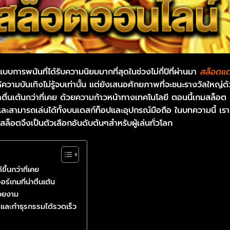
แบบการพนันที่ได้รับความนิยมมากที่สุดในช่วงไม่กี่ปีที่ผ่านมา
สล็อตแ
ความบันเทิงไม่รู้จบเท่านั้น แต่ยังเสนอศักยภาพที่จะชนะรางวัลใหญ่ด
าตื่นเต้นกว่าที่เคย ด้วยความก้าวหน้าทางเทคโนโลยี ตอนนี้เกมสล็อต
 และสามารถเล่นได้ทั้งบนเดสก์ท็อปและอุปกรณ์มือถือ ในบทความนี้ เรา
อตจึงเป็นตัวเลือกอันดับต้นๆสำหรับผู้เล่นทั่วโลก
ึ้นกว่าที่เคย
เกมที่น่าตื่นเต้น
สวยงาม
 และทำธุรกรรมได้รวดเร็ว