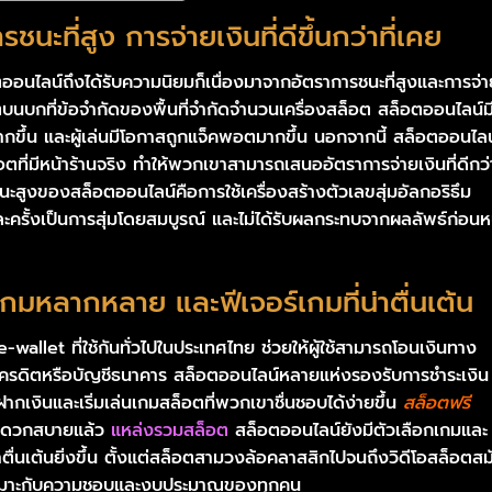
ะที่สูง การจ่ายเงินที่ดีขึ้นกว่าที่เคย
ออนไลน์ถึงได้รับความนิยมก็เนื่องมาจากอัตราการชนะที่สูงและการจ่า
บกที่ข้อจำกัดของพื้นที่จำกัดจำนวนเครื่องสล็อต สล็อตออนไลน์ม
ากขึ้น และผู้เล่นมีโอกาสถูกแจ็คพอตมากขึ้น นอกจากนี้ สล็อตออนไลน
สล็อตที่มีหน้าร้านจริง ทำให้พวกเขาสามารถเสนออัตราการจ่ายเงินที่ดีกว่
การชนะสูงของสล็อตออนไลน์คือการใช้เครื่องสร้างตัวเลขสุ่มอัลกอริธึม
่ละครั้งเป็นการสุ่มโดยสมบูรณ์ และไม่ได้รับผลกระทบจากผลลัพธ์ก่อนห
มหลากหลาย และฟีเจอร์เกมที่น่าตื่นเต้น
wallet ที่ใช้กันทั่วไปในประเทศไทย ช่วยให้ผู้ใช้สามารถโอนเงินทาง
รเครดิตหรือบัญชีธนาคาร สล็อตออนไลน์หลายแห่งรองรับการชำระเงิน
ากเงินและเริ่มเล่นเกมสล็อตที่พวกเขาชื่นชอบได้ง่ายขึ้น
สล็อตฟรี
่สะดวกสบายแล้ว
แหล่งรวมสล็อต
สล็อตออนไลน์ยังมีตัวเลือกเกมและ
ตื่นเต้นยิ่งขึ้น ตั้งแต่สล็อตสามวงล้อคลาสสิกไปจนถึงวิดีโอสล็อตสม
ที่เหมาะกับความชอบและงบประมาณของทุกคน