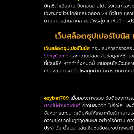
บัญชีดำเนินงาน จึงถอนจ่ายได้ตรงเวลาและตร
เฉพาะกิจช่วยไกล่เกลี่ยตลอด 24 ชั่วโมง หลาย
ตามมาตรฐานสากล ผลลัพธ์สุ่ม และไม่มีการปรั
เว็บสล็อตซุปเปอร์โบนัส ท
เว็บสล็อตซุปเปอร์โบนัส
ก่อนเริ่มควรตรวจส
SexyGame
และความปลอดภัยข้อมูลให้ชัดเจน 
ที่เว็บมีให้ หากทำทั้งหมดนี้ เกมออนไลน์จะก
ให้ประสบการณ์ลื่นไหลคุ้มค่ากว่าการเดินทางไป
ezybet789
เมื่อมองภาพรวม ข้อดีของการเ
ตรงไม่ผ่านเอเย่นต์
ความสะดวก โปร่งใส และตัว
จังหวะ และขนาดเดิมพันให้เหมาะกับเป้าหมาย
ความยุ่งยากในทุกจุดสัมผัส อย่างไรก็ตาม ความคุ้ม
ประจำวัน ตั้งเวลาเล่น ชื่นชมชัยชนะอย่างพอ