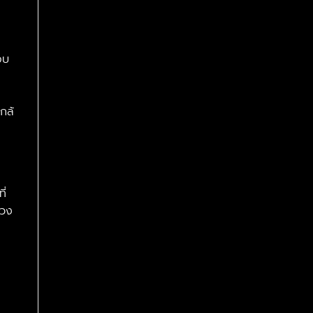
อบ
ใกล้
ี่
่วง