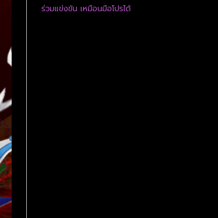
ร่วมแข่งขัน เหมือนมือโปรได้