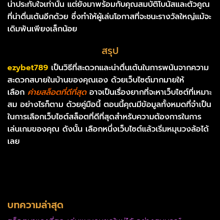
น่าประทับใจเท่านั้น แต่ยังมาพร้อมกับคุณสมบัติโบนัสและตัวคูณ
ที่น่าตื่นเต้นอีกด้วย ซึ่งทำให้ผู้เล่นโอกาสที่จะชนะรางวัลใหญ่แม้จะ
เดิมพันเพียงเล็กน้อย
สรุป
ezybet789
เป็นวิธีที่สะดวกและน่าตื่นเต้นในการพนันจากความ
สะดวกสบายในบ้านของคุณเอง ด้วยเว็บไซต์มากมายให้
เลือก
ค่ายสล็อตที่ดีที่สุด
อาจเป็นเรื่องยากที่จะหาเว็บไซต์ที่เหมาะ
สม อย่างไรก็ตาม ด้วยคู่มือนี้ ตอนนี้คุณมีข้อมูลทั้งหมดที่จำเป็น
ในการเลือกเว็บไซต์สล็อตที่ดีที่สุดสำหรับความต้องการในการ
เล่นเกมของคุณ ดังนั้น เลือกหนึ่งเว็บไซต์แล้วเริ่มหมุนวงล้อได้
เลย
บทความล่าสุด