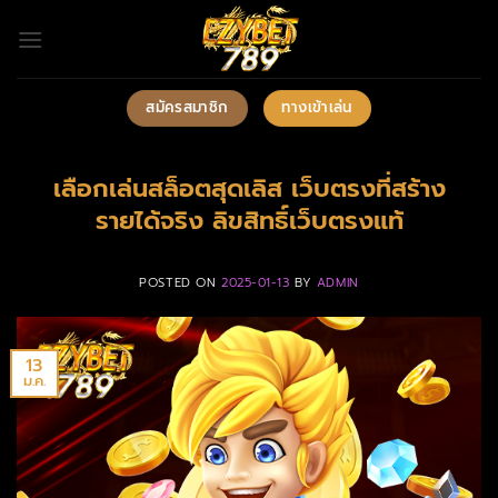
ข้าม
ไป
ยัง
เนื้อหา
สมัครสมาชิก
ทางเข้าเล่น
เลือกเล่นสล็อตสุดเลิส เว็บตรงที่สร้าง
รายได้จริง ลิขสิทธิ์เว็บตรงแท้
POSTED ON
2025-01-13
BY
ADMIN
13
ม.ค.