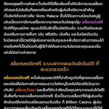
คือเหตุผลที่การค้นหาเว็บไซต์ที่มีชื่อเสียงซึ่งให้บริการเกมสล็อต
จริงและโปรโมชั่นที่ยอดเยี่ยมสำหรับผู้เล่นจึงมีความสำคัญ
เว็บไซต์ดังกล่าวคือ Slots Palace ซึ่งได้รับความนิยมในหมู่ผู้
เล่นเนื่องจากมีเกมสล็อตมากมายและโบนัสสุดคุ้ม
สล็อตเล่นฟรี
ทันทีที่คุณสมัคร คุณจะได้รับสิทธิ์โบนัสต้อนรับ รวมถึงข้อเสนอ
ส่งเสริมการขายอื่นๆ เช่น ฟรีสปิน เงินคืน และโบนัสเติมเงิน
โบนัสเหล่านี้ช่วยให้ผู้เล่นขยายเงินทุนและเพิ่มโอกาสในการชนะได้
เทอร์เฟซที่เป็นมิตรกับผู้ใช้ทำให้ค้นหาเกมโปรดของคุณและเริ่ม
เล่นได้อย่างง่ายดาย
สล็อตเครดิตฟรี ระบบฝากถอนเงินอัตโนมัติ ที่
สะดวกรวดเร็ว
สล็อตเครดิตฟรี
หนึ่งในคุณสมบัติที่น่าดึงดูดใจที่สุดของสล็อต
ออนไลน์คือโอกาสในการชนะรางวัลใหญ่โดยไม่ต้องใช้เงินมาก
เกินไป
สล็อตเว็บแม่
และสิ่งที่ดีกว่าคือเมื่อคุณสามารถเล่นได้ฟรี!
นั่นคือที่มาของสล็อตเครดิตฟรี ซึ่งเป็นเกมสล็อตที่ให้ผู้เล่นเดิม
พันโดยใช้เครดิตเสมือนแทนเงินจริง ที่ Billion Casino ผู้เล่น
สามารถลองเสี่ยงโชคกับสล็อตเครดิตฟรีที่ดีที่สุดบางเกมที่มีให้