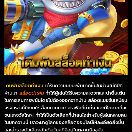
เดิมพันสล็อตทำเงิน
ได้รับความนิยมเพิ่มมากขึ้นในช่วงไม่กี่ปีที่
ผ่านมา
สล็อตน่าเล่น
ทำให้ผู้เล่นได้รับความสะดวกและน่าตื่นเต้น
ในการเล่นการพนันโดยไม่ต้องออกจากบ้าน สล็อตแมชชีนเสมือน
จริงเหล่านี้มีเกมให้เลือกมากมาย กราฟิกที่น่าทึ่ง และมีโอกาสที่จะ
ชนะรางวัลใหญ่ ทำให้เป็นตัวเลือกที่น่าสนใจสำหรับผู้เล่นหลายคน
ในบทความนี้ เราจะมาดูโลกของสล็อตออนไลน์ให้ละเอียดยิ่งขึ้น
และสำรวจตัวเลือกอันดับต้นๆที่มีอยู่ในตลาดปัจจุบัน