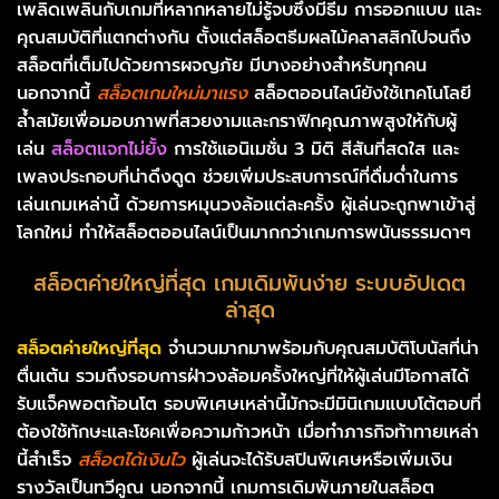
เพลิดเพลินกับเกมที่หลากหลายไม่รู้จบซึ่งมีธีม การออกแบบ และ
คุณสมบัติที่แตกต่างกัน ตั้งแต่สล็อตธีมผลไม้คลาสสิกไปจนถึง
สล็อตที่เต็มไปด้วยการผจญภัย มีบางอย่างสำหรับทุกคน
นอกจากนี้
สล็อตเกมใหม่มาแรง
สล็อตออนไลน์ยังใช้เทคโนโลยี
ล้ำสมัยเพื่อมอบภาพที่สวยงามและกราฟิกคุณภาพสูงให้กับผู้
เล่น
สล็อตแจกไม่ยั้ง
การใช้แอนิเมชั่น 3 มิติ สีสันที่สดใส และ
เพลงประกอบที่น่าดึงดูด ช่วยเพิ่มประสบการณ์ที่ดื่มด่ำในการ
เล่นเกมเหล่านี้ ด้วยการหมุนวงล้อแต่ละครั้ง ผู้เล่นจะถูกพาเข้าสู่
โลกใหม่ ทำให้สล็อตออนไลน์เป็นมากกว่าเกมการพนันธรรมดาๆ
สล็อตค่ายใหญ่ที่สุด เกมเดิมพันง่าย ระบบอัปเดต
ล่าสุด
สล็อตค่ายใหญ่ที่สุด
จำนวนมากมาพร้อมกับคุณสมบัติโบนัสที่น่า
ตื่นเต้น รวมถึงรอบการฝ่าวงล้อมครั้งใหญ่ที่ให้ผู้เล่นมีโอกาสได้
รับแจ็คพอตก้อนโต รอบพิเศษเหล่านี้มักจะมีมินิเกมแบบโต้ตอบที่
ต้องใช้ทักษะและโชคเพื่อความก้าวหน้า เมื่อทำภารกิจท้าทายเหล่า
นี้สำเร็จ
สล็อตได้เงินไว
ผู้เล่นจะได้รับสปินพิเศษหรือเพิ่มเงิน
รางวัลเป็นทวีคูณ นอกจากนี้ เกมการเดิมพันภายในสล็อต