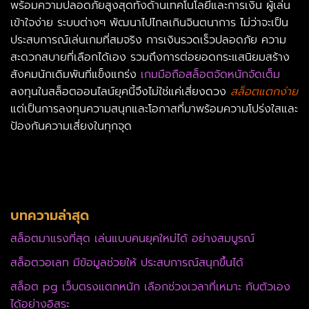
พร้อมความปลอดภัยสูงสุดทั้งด้านเทคโนโลยีและการเงิน ผู้เล่น
เข้าใจง่าย ระบบต่างๆ พัฒนาไปไกลเกินจินตนาการ ไม่ว่าจะเป็น
ประสบการณ์เล่นเกมที่สมจริง การเงินรวดเร็วปลอดภัย ความ
สะดวกสบายที่เลือกได้เอง รวมถึงการต่อยอดกระแสนิยมสร้าง
สังคมนักเดิมพันที่แข็งแกร่ง
เกมมือถือสล็อตจัดหนักจัดเต็ม
ลงทุนในสล็อตออนไลน์ยุคนี้จึงไม่ใช่แค่เสี่ยงดวง
สล็อตแตกง่าย
แต่เป็นการลงทุนความสนุกและโอกาสที่มาพร้อมความโปร่งใสและ
ป้องกันความเสี่ยงในทุกจุด
บทความล่าสุด
สล็อตมาแรงที่สุด เล่นแบบคนยุคใหม่ได้ อย่างสมบูรณ์
สล็อตวอเลท มีข้อมูลช่วยให้ ประสบการณ์สนุกขึ้นได้
สล็อต pg เว็บตรงแตกหนัก เลือกช่วงเวลาที่เหมาะ กับตัวเอง
ได้อย่างอิสระ