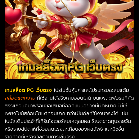
เกมสล็อต PG เว็บตรง
โปรโมชั่นคุ้มค่าและโปรแกรมสะสมแต้ม
สล็อตแตกง่าย
ที่ใช้งานได้จริงเกมออนไลน์ บนแพลตฟอร์มที่คัด
สรรแล้วมักมาพร้อมข้อเสนอที่ออกแบบอย่างมีเป้าหมาย ไม่ใช่
เพียงโบนัสก้อนโตแต่ทอนยาก ทว่าเป็นดีลที่ใช้งานจริงได้ เช่น
โบนัสเติมประจำที่เทิร์นโอเวอร์สมเหตุสมผล รีเบตขาดทุนรายวัน
หรือรายสัปดาห์ที่ช่วยลดแรงสะเทือนของผลลัพธ์ และมิชชั่น
รายทางที่ให้รางวัลตามการเล่นจริง