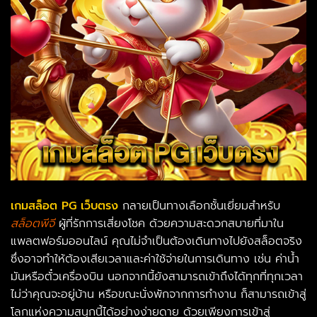
เกมสล็อต PG เว็บตรง
กลายเป็นทางเลือกชั้นเยี่ยมสำหรับ
สล็อตพีจี
ผู้ที่รักการเสี่ยงโชค ด้วยความสะดวกสบายที่มาใน
แพลตฟอร์มออนไลน์ คุณไม่จำเป็นต้องเดินทางไปยังสล็อตจริง
ซึ่งอาจทำให้ต้องเสียเวลาและค่าใช้จ่ายในการเดินทาง เช่น ค่าน้ำ
มันหรือตั๋วเครื่องบิน นอกจากนี้ยังสามารถเข้าถึงได้ทุกที่ทุกเวลา
ไม่ว่าคุณจะอยู่บ้าน หรือขณะนั่งพักจากการทำงาน ก็สามารถเข้าสู่
โลกแห่งความสนุกนี้ได้อย่างง่ายดาย ด้วยเพียงการเข้าสู่