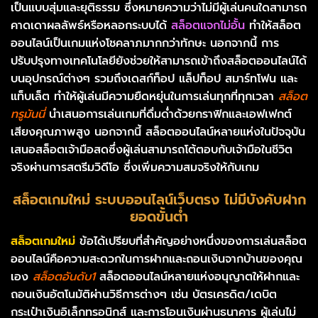
เป็นแบบสุ่มและยุติธรรม ซึ่งหมายความว่าไม่มีผู้เล่นคนใดสามารถ
คาดเดาผลลัพธ์หรือหลอกระบบได้
สล็อตแจกไม่อั้น
ทำให้สล็อต
ออนไลน์เป็นเกมแห่งโชคลาภมากกว่าทักษะ นอกจากนี้ การ
ปรับปรุงทางเทคโนโลยียังช่วยให้สามารถเข้าถึงสล็อตออนไลน์ได้
บนอุปกรณ์ต่างๆ รวมถึงเดสก์ท็อป แล็ปท็อป สมาร์ทโฟน และ
แท็บเล็ต ทำให้ผู้เล่นมีความยืดหยุ่นในการเล่นทุกที่ทุกเวลา
สล็อต
ทรูมันนี่
นำเสนอการเล่นเกมที่ดื่มด่ำด้วยกราฟิกและเอฟเฟกต์
เสียงคุณภาพสูง นอกจากนี้ สล็อตออนไลน์หลายแห่งในปัจจุบัน
เสนอสล็อตเจ้ามือสดซึ่งผู้เล่นสามารถโต้ตอบกับเจ้ามือในชีวิต
จริงผ่านการสตรีมวิดีโอ ซึ่งเพิ่มความสมจริงให้กับเกม
สล็อตเกมใหม่ ระบบออนไลน์เว็บตรง ไม่มีบังคับฝาก
ยอดขั้นต่ำ
สล็อตเกมใหม่
ข้อได้เปรียบที่สำคัญอย่างหนึ่งของการเล่นสล็อต
ออนไลน์คือความสะดวกในการฝากและถอนเงินจากบ้านของคุณ
เอง
สล็อตอันดับ1
สล็อตออนไลน์หลายแห่งอนุญาตให้ฝากและ
ถอนเงินอัตโนมัติผ่านวิธีการต่างๆ เช่น บัตรเครดิต/เดบิต
กระเป๋าเงินอิเล็กทรอนิกส์ และการโอนเงินผ่านธนาคาร ผู้เล่นไม่