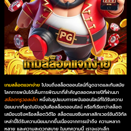
เกมสล็อตแจกง่าย
ไปจนถึงสล็อตออนไลน์ที่ฉูดฉาดและทันสมัย ​​
โลกการพนันได้เห็นการพัฒนาที่สำคัญตลอดหลายปีที่ผ่านมา
สล็อตทรูวอลเล็ต
หนึ่งในรูปแบบการพนันออนไลน์ที่ได้รับความ
นิยมมากที่สุดในปัจจุบันคือสล็อตออนไลน์ หรือที่เรียกว่าสล็อต
เสมือนจริงหรือสล็อตวิดีโอ สล็อตแมชชีนคลาสสิกเวอร์ชันดิจิทัล
เหล่านี้ได้รับความนิยมมากขึ้นเนื่องจากการเข้าถึง ความหลาก
หลาย และความสะดวกสบาย ในบทความนี้ เราจะเจาะลึก