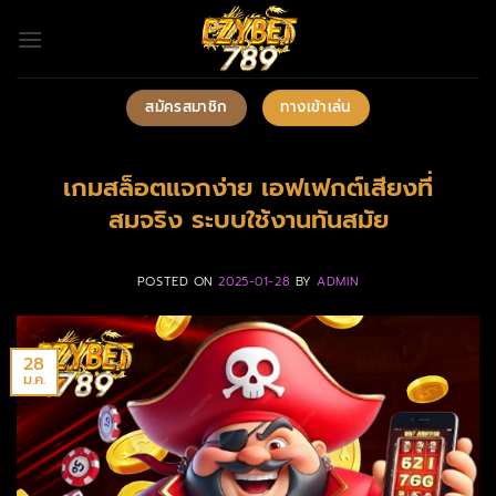
ข้าม
ไป
ยัง
เนื้อหา
สมัครสมาชิก
ทางเข้าเล่น
เกมสล็อตแจกง่าย เอฟเฟกต์เสียงที่
สมจริง ระบบใช้งานทันสมัย
POSTED ON
2025-01-28
BY
ADMIN
28
ม.ค.