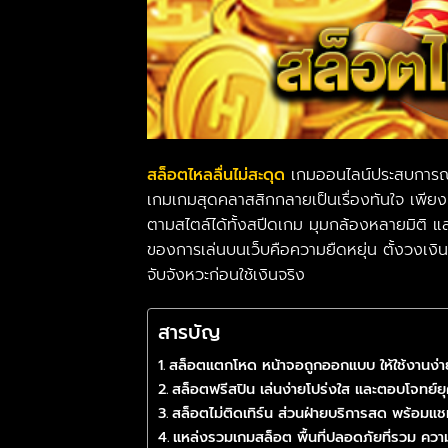
สล็อตไหลลื่นไม่สะดุด
เกมออนไลน์ประสบการณ
เกมเกมสุดคลาสสิกกลายเป็นเรื่องทันใจ เพียงป
ตามสไตล์ได้ทั้งสปีดเกม มุมกล้องหลายมิติ แ
ของการเล่นบนเว็บคือความยืดหยุ่น ตั้งวงเงิน
จับจังหวะก่อนใช้เงินจริง
สารบัญ
สล็อตแตกโหด หน้าจอถูกออกแบบ ให้ใช้งานง่า
สล็อตฟรีสปิน เล่นง่ายโปร่งใส และตอบโจทย์ยุค
สล็อตไม่ติดเทิร์น ส่วนฝ่ายบริการสด พร้อมแ
แหล่งรวมเกมสล็อต พื้นที่ปลอดภัยที่รวม ควา