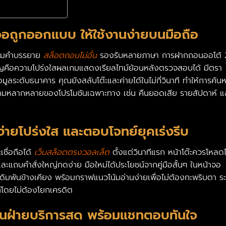
อถูกออกแบบ ให้ใช้งานง่ายบนมือถือ
้อมคำบรรยาย
สล็อตถอนไม่อั้น
รองรับหลายภาษา การฝากถอนออโต้ 
่สำคัญคือความโปร่งใสผลเกมแสดงเรียลไทม์ย้อนหลังตรวจสอบได้ มีตรา
ระดับธนาคาร คุณยังสลับโต๊ะและค่ายได้ในไม่กี่วินาที ทำให้การค้น
คือความหลากหลายของโปรโมชันเฉพาะทาง เช่น คืนยอดเสีย รายสัปดาห์ แ
ง่ายโปร่งใส และตอบโจทย์ยุคเร่งรีบ
ะเชื่อถือได้
เว็บสล็อตตรงวอลเล็ต
ตั้งแต่วินาทีแรก หน้าโต๊ะควรโหลด
แถบคำสั่งใหญ่กดง่าย มือใหม่ได้ประโยชน์จากคู่มือสั้นๆ ในหน้าจอ
และเดิมพันข้างเคียง พร้อมกราฟแนวโน้มอ่านง่ายเพื่อไม่ต้องกะพริบตา ร
นทีโดยไม่ต้องโยกเครดิต
ส่วนฝ่ายบริการสด พร้อมแชทตอบทันใจ