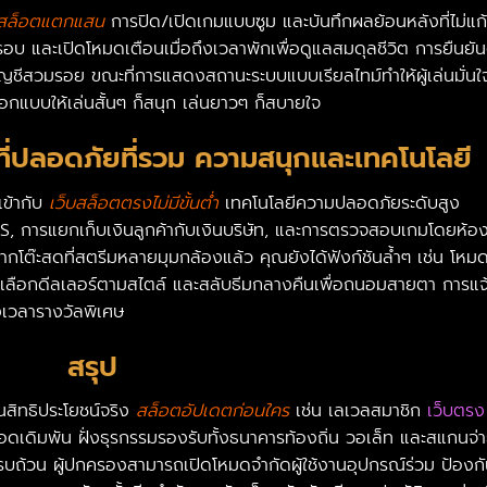
สล็อตแตกแสน
การปิด/เปิดเกมแบบซูม และบันทึกผลย้อนหลังที่ไม่แก้
อบ และเปิดโหมดเตือนเมื่อถึงเวลาพักเพื่อดูแลสมดุลชีวิต การยืนยัน
ชีสวมรอย ขณะที่การแสดงสถานะระบบแบบเรียลไทม์ทำให้ผู้เล่นมั่นใจ
อกแบบให้เล่นสั้นๆ ก็สนุก เล่นยาวๆ ก็สบายใจ
ที่ปลอดภัยที่รวม ความสนุกและเทคโนโลยี
เข้ากับ
เว็บสล็อตตรงไม่มีขั้นต่ำ
เทคโนโลยีความปลอดภัยระดับสูง
TLS, การแยกเก็บเงินลูกค้ากับเงินบริษัท, และการตรวจสอบเกมโดยห้อ
ากโต๊ะสดที่สตรีมหลายมุมกล้องแล้ว คุณยังได้ฟังก์ชันล้ำๆ เช่น โหม
ม เลือกดีลเลอร์ตามสไตล์ และสลับธีมกลางคืนเพื่อถนอมสายตา การแจ
งเวลารางวัลพิเศษ
สรุป
นสิทธิประโยชน์จริง
สล็อตอัปเดตก่อนใคร
เช่น เลเวลสมาชิก
เว็บตรง
เดิมพัน ฝั่งธุรกรรมรองรับทั้งธนาคารท้องถิ่น วอเล็ท และสแกนจ่
รบถ้วน ผู้ปกครองสามารถเปิดโหมดจำกัดผู้ใช้งานอุปกรณ์ร่วม ป้องก