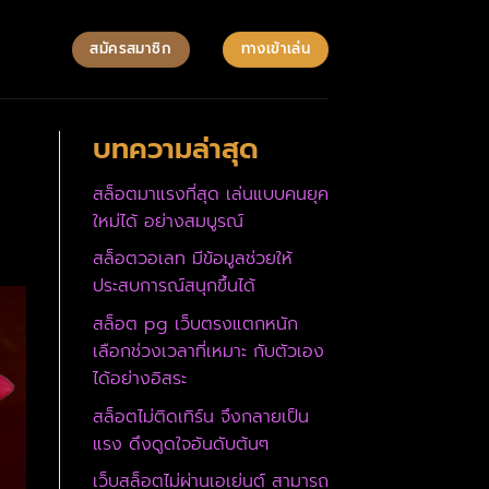
สมัครสมาชิก
ทางเข้าเล่น
บทความล่าสุด
สล็อตมาแรงที่สุด เล่นแบบคนยุค
ใหม่ได้ อย่างสมบูรณ์
สล็อตวอเลท มีข้อมูลช่วยให้
ประสบการณ์สนุกขึ้นได้
สล็อต pg เว็บตรงแตกหนัก
เลือกช่วงเวลาที่เหมาะ กับตัวเอง
ได้อย่างอิสระ
สล็อตไม่ติดเทิร์น จึงกลายเป็น
แรง ดึงดูดใจอันดับต้นๆ
เว็บสล็อตไม่ผ่านเอเย่นต์ สามารถ