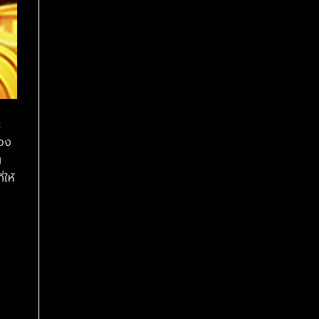
ะ
้อง
น
ให้