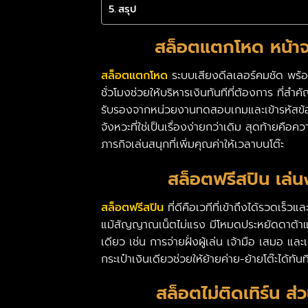
สรุป
สล็อตแตกโหด หน้าจ
สล็อตแตกโหด
ระบบเสียงดีลเลอร์คมชัด พร
ชั่วโมงช่วยให้บริหารเงินทันทีที่ต้องการ ที
รับรองจากหน่วยงานทดสอบเกมและเข้ารหัสข้อมูล
จังหวะที่ใช่เป็นเรื่องง่ายกว่าเดิม สุดท้าย
ภารกิจเล่นสนุกที่เพิ่มคุณค่าให้เวลาบนโต๊ะ
สล็อตฟรีสปิน เล่น
สล็อตฟรีสปิน
ที่ดีคือเวทีที่เข้าถึงได้รวดเร็วแล
แม้สัญญาณเน็ตไม่แรง มีโหมดประหยัดดาต้าและ
เดียว เช่น การจ่ายฝั่งผู้เล่น เจ้ามือ เสมอ 
กระเป๋าเงินเดียวช่วยให้ย้ายค่าย-ย้ายโต๊ะได้ทั
สล็อตไม่ติดเทิร์น 