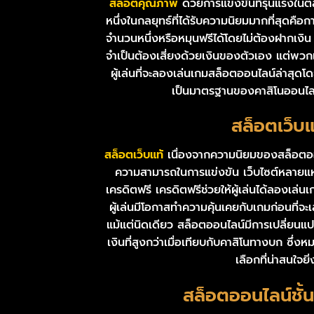
สล็อตคุณภาพ
ด้วยการแข่งขันที่รุนแรงในตลา
หนึ่งในกลยุทธ์ที่ได้รับความนิยมมากที่สุดคือ
จำนวนหนึ่งหรือหมุนฟรีได้โดยไม่ต้องฝากเงิน เ
จำเป็นต้องเสี่ยงด้วยเงินของตัวเอง แต่พวกเ
ผู้เล่นที่จะลองเล่นเกมสล็อตออนไลน์ล่าสุดโ
เป็นมาตรฐานของคาสิโนออนไลน์
สล็อตเว็บแท
สล็อตเว็บแท้
เนื่องจากความนิยมของสล็อตออนไ
ความสามารถในการแข่งขัน เว็บไซต์หลายแห่งเส
เครดิตฟรี
เครดิตฟรีช่วยให้ผู้เล่นได้ลองเล่น
ผู้เล่นมีโอกาสทำความคุ้นเคยกับเกมก่อนที่จะ
แม้แต่นิดเดียว สล็อตออนไลน์มีการเปลี่ยนแ
เงินที่สูงกว่าเมื่อเทียบกับคาสิโนทางบก ซึ่ง
เลือกที่น่าสนใจยิ่
สล็อตออนไลน์ชั้น