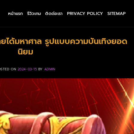
หน้าแรก
รีวิวเกม
ติดต่อเรา
PRIVACY POLICY
SITEMAP
งรายได้มหาศาล รูปแบบความบันเทิงยอด
นิยม
OSTED ON
2024-03-15
BY
ADMIN