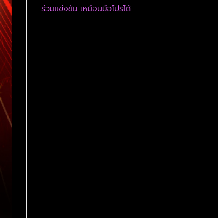
ร่วมแข่งขัน เหมือนมือโปรได้