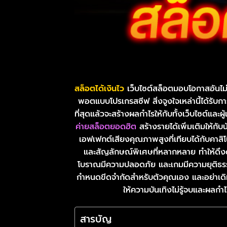
สล็อตได้เงินไว
เว็บไซต์สล็อตมอบโอกาสอันไม่มีท
พอตแบบโปรเกรสซีฟ สิ่งจูงใจเหล่านี้ได้รับกา
ที่สุดแล้วจะสร้างผลกำไรให้กับทั้งเว็บไซต์และผู
ค่ายสล็อตยอดฮิต
สร้างรายได้เพิ่มเติมให้กับ
เอฟเฟกต์เสียงคุณภาพสูงที่เทียบได้กับคาสิ
และสัญลักษณ์พิเศษที่หลากหลาย ทำให้ดึงดูดผ
โบราณมีความปลอดภัย และเกมมีความยุติธรร
กำหนดขีดจำกัดสำหรับตัวคุณเอง และอย่าเดิม
ให้ความบันเทิงไม่รู้จบและผลกำ
สารบัญ