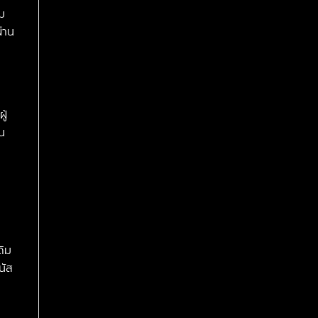
กม
่าน
ู้
น
ดิม
นัส
ิ