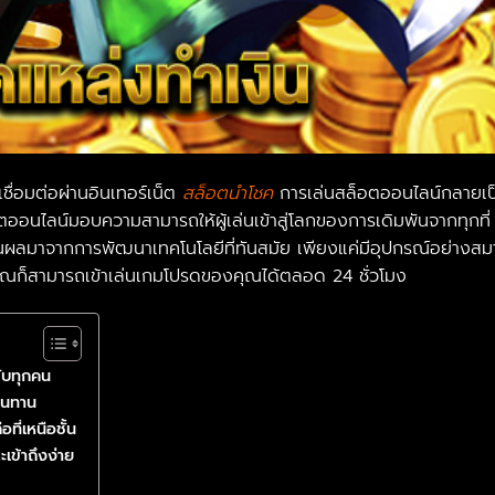
เชื่อมต่อผ่านอินเทอร์เน็ต
สล็อตนำโชค
การเล่นสล็อตออนไลน์กลายเป
ตออนไลน์มอบความสามารถให้ผู้เล่นเข้าสู่โลกของการเดิมพันจากทุกที่ 
ป็นผลมาจากการพัฒนาเทคโนโลยีที่ทันสมัย เพียงแค่มีอุปกรณ์อย่างสม
ต คุณก็สามารถเข้าเล่นเกมโปรดของคุณได้ตลอด 24 ชั่วโมง
ับทุกคน
้านทาน
ี่เหนือชั้น
เข้าถึงง่าย