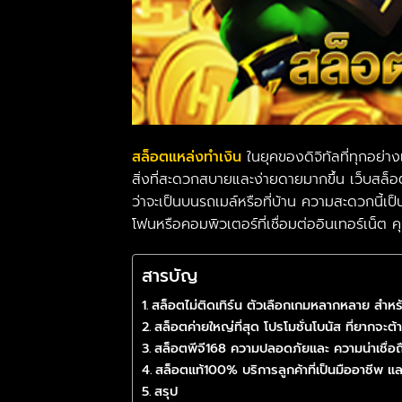
สล็อตแหล่งทำเงิน
ในยุคของดิจิทัลที่ทุกอย่าง
สิ่งที่สะดวกสบายและง่ายดายมากขึ้น เว็บสล็อ
ว่าจะเป็นบนรถเมล์หรือที่บ้าน ความสะดวกนี้เ
โฟนหรือคอมพิวเตอร์ที่เชื่อมต่ออินเทอร์เน็
สารบัญ
สล็อตไม่ติดเทิร์น ตัวเลือกเกมหลากหลาย สำหร
สล็อตค่ายใหญ่ที่สุด โปรโมชั่นโบนัส ที่ยากจะต
สล็อตพีจี168 ความปลอดภัยและ ความน่าเชื่อถือท
สล็อตแท้100% บริการลูกค้าที่เป็นมืออาชีพ และ
สรุป