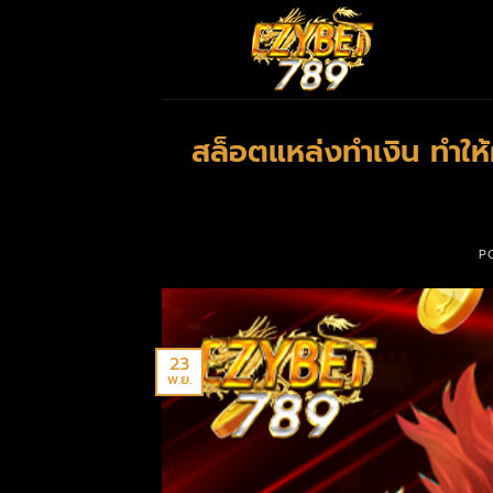
ข้าม
ไป
ยัง
เนื้อหา
สล็อตแหล่งทำเงิน ทำให้ผ
P
23
พ.ย.