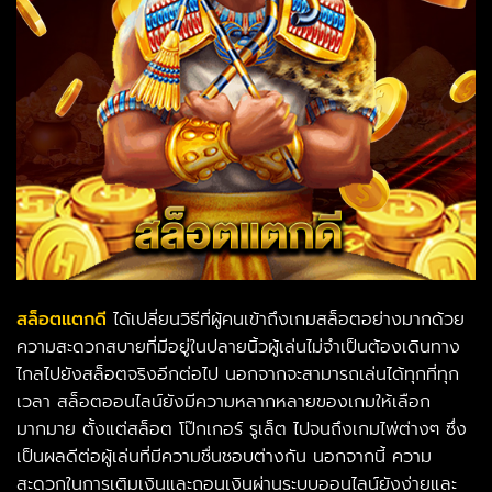
สล็อตแตกดี
ได้เปลี่ยนวิธีที่ผู้คนเข้าถึงเกมสล็อตอย่างมากด้วย
ความสะดวกสบายที่มีอยู่ในปลายนิ้วผู้เล่นไม่จำเป็นต้องเดินทาง
ไกลไปยังสล็อตจริงอีกต่อไป นอกจากจะสามารถเล่นได้ทุกที่ทุก
เวลา สล็อตออนไลน์ยังมีความหลากหลายของเกมให้เลือก
มากมาย ตั้งแต่สล็อต โป๊กเกอร์ รูเล็ต ไปจนถึงเกมไพ่ต่างๆ ซึ่ง
เป็นผลดีต่อผู้เล่นที่มีความชื่นชอบต่างกัน นอกจากนี้ ความ
สะดวกในการเติมเงินและถอนเงินผ่านระบบออนไลน์ยังง่ายและ