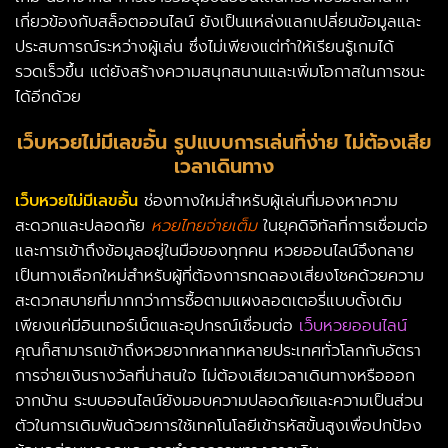
เกี่ยวข้องกับสล็อตออนไลน์ ยังเป็นแหล่งแลกเปลี่ยนข้อมูลและ
ประสบการณ์ระหว่างผู้เล่น ซึ่งไม่เพียงแต่ทำให้เรียนรู้เกมได้
รวดเร็วขึ้น แต่ยังสร้างความสนุกสนานและเพิ่มโอกาสในการชนะ
ได้อีกด้วย
เว็บหวยไม่มีเลขอั้น รูปแบบการเล่นที่ง่าย ไม่ต้องเสีย
เวลาเดินทาง
เว็บหวยไม่มีเลขอั้น
ช่องทางใหม่สำหรับผู้เล่นที่มองหาความ
สะดวกและปลอดภัย
หวยไทยจ่ายเต็ม
ในยุคดิจิทัลที่การเชื่อมต่อ
และการเข้าถึงข้อมูลอยู่ในมือของทุกคน หวยออนไลน์จึงกลาย
เป็นทางเลือกใหม่สำหรับผู้ที่ต้องการทดลองเสี่ยงโชคด้วยความ
สะดวกสบายที่มากกว่าการซื้อตามแผงลอตเตอรี่แบบดั้งเดิม
เพียงแค่มีอินเทอร์เน็ตและอุปกรณ์เชื่อมต่อ
เว็บหวยออนไลน์
คุณก็สามารถเข้าถึงหวยจากหลากหลายประเทศทั่วโลกกับอัตรา
การจ่ายเงินรางวัลที่น่าสนใจ ไม่ต้องเสียเวลาเดินทางหรือออก
จากบ้าน ระบบออนไลน์ยังมอบความปลอดภัยและความเป็นส่วน
ตัวในการเดิมพันด้วยการใช้เทคโนโลยีเข้ารหัสขั้นสูงเพื่อปกป้อง