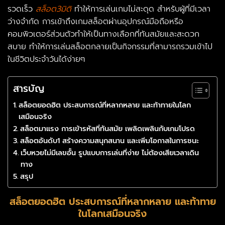
รวดเร็ว
สล็อต3มิติ
ทำให้การเล่นเกมไม่สะดุด สำหรับผู้ที่มีเวลา
ว่างจำกัด การเข้าถึงเกมสล็อตผ่านอุปกรณ์มือถือหรือ
คอมพิวเตอร์ส่วนตัวทำให้เป็นทางเลือกที่ทันสมัยและสะดวก
สบาย ทำให้การเล่นสล็อตกลายเป็นกิจกรรมที่สามารถรวมเข้าไป
ในชีวิตประจำวันได้ง่ายๆ
สารบัญ
สล็อตยอดฮิต ประสบการณ์ที่หลากหลาย และท้าทายในโลก
เสมือนจริง
สล็อตมาแรง การเข้ารหัสที่ทันสมัย เพลิดเพลินกับเกมโปรด
สล็อตอันดับ1 สร้างความสนุกสนาน และเพิ่มโอกาสในการชนะ
เว็บหวยไม่มีเลขอั้น รูปแบบการเล่นที่ง่าย ไม่ต้องเสียเวลาเดิน
ทาง
สรุป
สล็อตยอดฮิต ประสบการณ์ที่หลากหลาย และท้าทาย
ในโลกเสมือนจริง