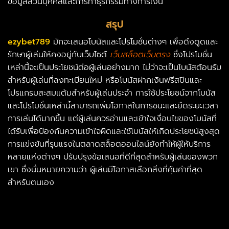
ข้อมูลส่วนบุคคลและการทำธุรกรรมทางการเงิน
สรุป
ezybet789
มักจะเสนอโบนัสและโปรโมชั่นต่างๆ เพื่อดึงดูดและ
รักษาผู้เล่นให้คงอยู่กับเว็บไซต์
เว็บสล็อตเว็บตรง
ซึ่งโปรโมชั่น
เหล่านี้จะเป็นประโยชน์ต่อผู้เล่นอย่างมาก ไม่ว่าจะเป็นโบนัสต้อนรับ
สำหรับผู้เล่นที่ลงทะเบียนใหม่ หรือโบนัสฝากเงินฟรีสปินและ
โปรแกรมสะสมแต้มสำหรับผู้เล่นประจำ การใช้ประโยชน์จากโบนัส
และโปรโมชั่นเหล่านี้สามารถเพิ่มโอกาสในการชนะและยืดระยะเวลา
การเล่นได้มากขึ้น แต่ผู้เล่นควรอ่านและเข้าใจเงื่อนไขของโบนัสที่
ได้รับเพื่อป้องกันความเข้าใจผิดและใช้โบนัสให้เกิดประโยชน์สูงสุด
การแข่งขันที่รุนแรงในตลาดสล็อตออนไลน์ยังทำให้ผู้ให้บริการ
หลายแห่งต่างๆ ปรับปรุงข้อเสนอที่ดีที่สุดสำหรับผู้เล่นของพวก
เขา ซึ่งนั่นหมายความว่า ผู้เล่นมีโอกาสเลือกสิ่งที่คุ้มค่าที่สุด
สำหรับตนเอง