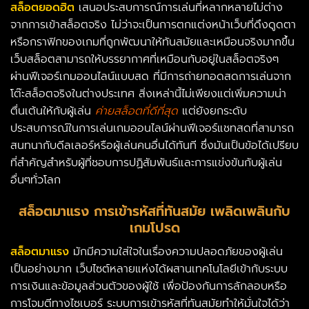
สล็อตยอดฮิต
เสนอประสบการณ์การเล่นที่หลากหลายไม่ต่าง
จากการเข้าสล็อตจริง ไม่ว่าจะเป็นการตกแต่งหน้าเว็บที่ดึงดูดตา
หรือกราฟิกของเกมที่ถูกพัฒนาให้ทันสมัยและเหมือนจริงมากขึ้น
เว็บสล็อตสามารถให้บรรยากาศที่เหมือนกับอยู่ในสล็อตจริงๆ
ผ่านฟีเจอร์เกมออนไลน์แบบสด ที่มีการถ่ายทอดสดการเล่นจาก
โต๊ะสล็อตจริงในต่างประเทศ สิ่งเหล่านี้ไม่เพียงแต่เพิ่มความน่า
ตื่นเต้นให้กับผู้เล่น
ค่ายสล็อตที่ดีที่สุด
แต่ยังยกระดับ
ประสบการณ์ในการเล่นเกมออนไลน์ผ่านฟีเจอร์แชทสดที่สามารถ
สนทนากับดีลเลอร์หรือผู้เล่นคนอื่นได้ทันที ซึ่งมันเป็นข้อได้เปรียบ
ที่สำคัญสำหรับผู้ที่ชอบการปฏิสัมพันธ์และการแข่งขันกับผู้เล่น
อื่นๆทั่วโลก
สล็อตมาแรง การเข้ารหัสที่ทันสมัย เพลิดเพลินกับ
เกมโปรด
สล็อตมาแรง
มักมีความใส่ใจในเรื่องความปลอดภัยของผู้เล่น
เป็นอย่างมาก เว็บไซต์หลายแห่งได้ผสานเทคโนโลยีเข้ากับระบบ
การเงินและข้อมูลส่วนตัวของผู้ใช้ เพื่อป้องกันการลักลอบหรือ
การโจมตีทางไซเบอร์ ระบบการเข้ารหัสที่ทันสมัยทำให้มั่นใจได้ว่า