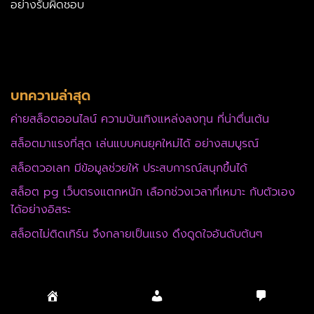
อย่างรับผิดชอบ
บทความล่าสุด
ค่ายสล็อตออนไลน์ ความบันเทิงแหล่งลงทุน ที่น่าตื่นเต้น
สล็อตมาแรงที่สุด เล่นแบบคนยุคใหม่ได้ อย่างสมบูรณ์
สล็อตวอเลท มีข้อมูลช่วยให้ ประสบการณ์สนุกขึ้นได้
สล็อต pg เว็บตรงแตกหนัก เลือกช่วงเวลาที่เหมาะ กับตัวเอง
ได้อย่างอิสระ
สล็อตไม่ติดเทิร์น จึงกลายเป็นแรง ดึงดูดใจอันดับต้นๆ