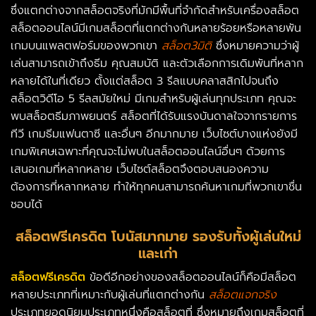
ซึ่งแตกต่างจากสล็อตจริงที่มักมีพื้นที่จำกัดสำหรับเครื่องสล็อต
สล็อตออนไลน์มีเกมสล็อตที่แตกต่างกันหลายร้อยหรือหลายพัน
เกมบนแพลตฟอร์มของพวกเขา
สล็อต3มิติ
ซึ่งหมายความว่าผู้
เล่นสามารถเข้าถึงธีม คุณสมบัติ และตัวเลือกการเดิมพันที่หลาก
หลายได้ในที่เดียว ตั้งแต่สล็อต 3 รีลแบบคลาสสิกไปจนถึง
สล็อตวิดีโอ 5 รีลสมัยใหม่ มีเกมสำหรับผู้เล่นทุกประเภท คุณจะ
พบสล็อตธีมภาพยนตร์ สล็อตที่ได้รับแรงบันดาลใจจากรายการ
ทีวี เกมธีมแฟนตาซี และอื่นๆ อีกมากมาย เว็บไซต์บางแห่งยังมี
เกมพิเศษเฉพาะที่คุณจะไม่พบในสล็อตออนไลน์อื่นๆ ด้วยการ
เสนอเกมที่หลากหลาย เว็บไซต์สล็อตจึงตอบสนองความ
ต้องการที่หลากหลาย ทำให้ทุกคนสามารถค้นหาเกมที่พวกเขาชื่น
ชอบได้
สล็อตฟรีเครดิต โบนัสมากมาย รองรับทั้งผู้เล่นใหม่
และเก่า
สล็อตฟรีเครดิต
ข้อดีอีกอย่างของสล็อตออนไลน์ก็คือมีสล็อต
หลายประเภทที่เหมาะกับผู้เล่นที่แตกต่างกัน
สล็อตแจกจริง
ประเภทยอดนิยมประเภทหนึ่งคือสล็อตที่ ซึ่งหมายถึงเกมสล็อตที่