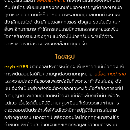
ดึงดูดและดื่มด่ำ
สล็อตแตกง่าย
เอฟเฟกต์เสียงยังเพิ่มความ
ตื่นเต้นโดยเลียนแบบเสียงกระทบกันของเหรียญที่ตกลงมาเมื่อ
คุณชนะ นอกจากนี้สล็อตสปินมาพร้อมกับคุณสมบัติต่างๆ เช่น
สัญลักษณ์ไวด์ สัญลักษณ์สแคทเตอร์ ตัวคูณ รอบโบนัส และ
อื่นๆ อีกมากมาย ทำให้การเล่นเกมมีความหลากหลายและเพิ่ม
โอกาสในการชนะของคุณ แม้ว่าจะไม่มีวิธีที่รับประกันได้ว่าจะ
เอาชนะอัตราต่อรองและชนะสล็อตได้ทุกครั้ง
โดยสรุป
ezybet789
ข้อกังวลประการหนึ่งที่ผู้เล่นหลายคนมีเมื่อต้องเล่น
การพนันออนไลน์คือความถูกต้องตามกฎหมาย
สล็อตเกมน่าเล่น
และความปลอดภัยของแพลตฟอร์มที่พวกเขากำลังเล่นอยู่ ดัง
นั้น จึงจำเป็นอย่างยิ่งที่จะต้องเลือกเฉพาะเว็บไซต์สล็อตจริงที่มี
ใบอนุญาตและควบคุมโดยหน่วยงานที่มีชื่อเสียงเท่านั้น เพื่อให้
แน่ใจว่าเว็บไซต์นั้นปฏิบัติตามกฎระเบียบที่เข้มงวดและผ่านการ
ตรวจสอบเป็นประจำเพื่อให้แน่ใจว่ามีการปฏิบัติในการเล่นเกม
อย่างยุติธรรม นอกจากนี้ สล็อตออนไลน์ที่ถูกกฎหมายจะมีข้อ
กำหนดและเงื่อนไขที่ชัดเจนและแสดงข้อมูลเกี่ยวกับการพนัน