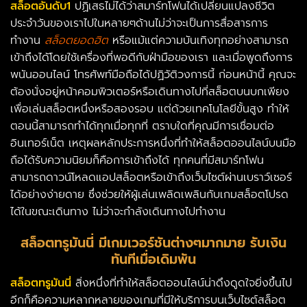
สล็อตอันดับ1
ปฏิเสธไม่ได้ว่าสมาร์ทโฟนได้เปลี่ยนแปลงชีวิต
ประจำวันของเราไปในหลายๆด้านไม่ว่าจะเป็นการสื่อสารการ
ทำงาน
สล็อตยอดฮิต
หรือแม้แต่ความบันเทิงทุกอย่างสามารถ
เข้าถึงได้โดยใช้เครื่องที่พอดีกับฝ่ามือของเรา และเมื่อพูดถึงการ
พนันออนไลน์ โทรศัพท์มือถือได้ปฏิวัติวงการนี้ ก่อนหน้านี้ คุณจะ
ต้องนั่งอยู่หน้าคอมพิวเตอร์หรือเดินทางไปที่สล็อตบนบกเพียง
เพื่อเล่นสล็อตหนึ่งหรือสองรอบ แต่ด้วยเทคโนโลยีขั้นสูง ทำให้
ตอนนี้สามารถทำได้ทุกเมื่อทุกที่ ตราบใดที่คุณมีการเชื่อมต่อ
อินเทอร์เน็ต เหตุผลหลักประการหนึ่งที่ทำให้สล็อตออนไลน์บนมือ
ถือได้รับความนิยมก็คือการเข้าถึงได้ ทุกคนที่มีสมาร์ทโฟน
สามารถดาวน์โหลดแอปสล็อตหรือเข้าถึงเว็บไซต์ผ่านเบราว์เซอร์
ได้อย่างง่ายดาย ซึ่งช่วยให้ผู้เล่นเพลิดเพลินกับเกมสล็อตโปรด
ได้ในขณะเดินทาง ไม่ว่าจะกำลังเดินทางไปทำงาน
สล็อตทรูมันนี่ มีเกมเวอร์ชันต่างๆมากมาย รับเงิน
ทันทีเมื่อเดิมพัน
สล็อตทรูมันนี่
สิ่งหนึ่งที่ทำให้สล็อตออนไลน์น่าดึงดูดใจยิ่งขึ้นไป
อีกก็คือความหลากหลายของเกมที่มีให้บริการบนเว็บไซต์สล็อต