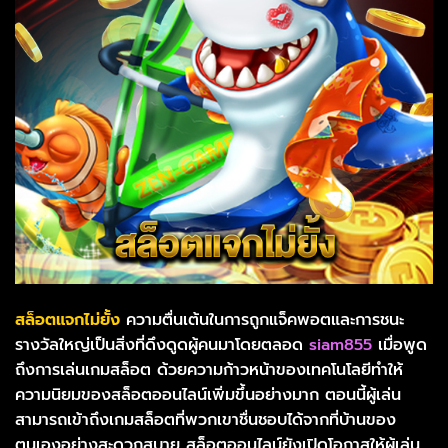
สล็อตแจกไม่ยั้ง
ความตื่นเต้นในการถูกแจ็คพอตและการชนะ
รางวัลใหญ่เป็นสิ่งที่ดึงดูดผู้คนมาโดยตลอด
siam855
เมื่อพูด
ถึงการเล่นเกมสล็อต ด้วยความก้าวหน้าของเทคโนโลยีทำให้
ความนิยมของสล็อตออนไลน์เพิ่มขึ้นอย่างมาก ตอนนี้ผู้เล่น
สามารถเข้าถึงเกมสล็อตที่พวกเขาชื่นชอบได้จากที่บ้านของ
ตนเองอย่างสะดวกสบาย สล็อตออนไลน์ยังเปิดโอกาสให้ผู้เล่น