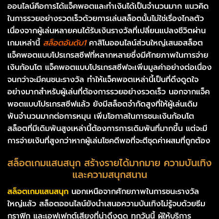
ออนไลน์คือการได้แจ็คพอตและทำเงินได้เป็นจำนวนมาก แนวคิด
ในการรวยอย่างรวดเร็วด้วยการเล่นสล็อตนั้นไม่ใช่เรื่องไกลตัว
เนื่องจากผู้เล่นหลายคนได้รับเงินรางวัลที่เปลี่ยนแปลงชีวิตผ่าน
เกมเหล่านี้
สล็อตอันดับ1
คาสิโนออนไลน์ส่วนใหญ่เสนอสล็อต
แจ็คพอตแบบโปรเกรสซีฟที่หลากหลายซึ่งมีศักยภาพในการจ่าย
เงินก้อนโต แจ็คพอตแบบโปรเกรสซีฟจะเพิ่มมูลค่าอย่างต่อเนื่อง
จนกว่าจะมีคนชนะรางวัล ทำให้แจ็คพอตเหล่านี้เป็นที่ดึงดูดใจ
อย่างมากสำหรับผู้เล่นที่ต้องการรวยอย่างรวดเร็ว นอกจากแจ็ค
พอตแบบโปรเกรสซีฟแล้ว ยังมีสล็อตจำกัดสูงที่ให้ผู้เล่นเดิม
พันจำนวนมากต่อการหมุน เพิ่มโอกาสในการชนะเงินก้อนโต
สล็อตที่มีเดิมพันสูงเหล่านี้ต้องการการเดิมพันที่มากขึ้น แต่จะมี
การจ่ายเงินที่สูงกว่าหากผู้เล่นโชคดีพอที่จะตีชุดค่าผสมที่ถูกต้อง
สล็อตเกมแสนสนุก สร้างรายได้มากมาย ความบันเทิง
และความสนุกสนาน
สล็อตเกมแสนสนุก
นอกเหนือจากศักยภาพในการชนะรางวัล
ใหญ่แล้ว สล็อตออนไลน์ยังนำเสนอความบันเทิงไม่รู้จบด้วยธีม
กราฟิก และเอฟเฟกต์เสียงที่น่าดึงดูด ทุกวันนี้ ผู้ให้บริการ