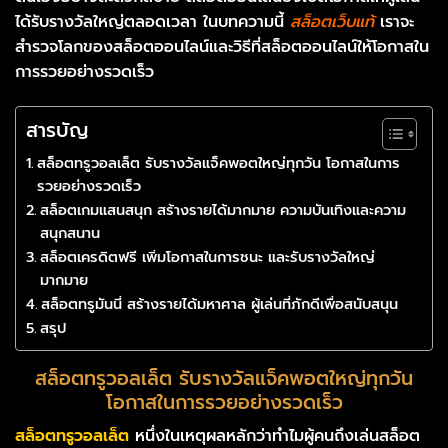
ได้รับรางวัลใหญ่ตลอดเวลา ในบทความนี้
สล็อตเว็บแท้
เราจะ
สำรวจโลกของสล็อตออนไลน์และวิธีที่สล็อตออนไลน์ให้โอกาสใน
การรวยอย่างรวดเร็ว
สารบัญ
สล็อตทรูวอลเล็ต รับรางวัลแจ็คพอตใหญ่ทุกวัน โอกาสในการ
รวยอย่างรวดเร็ว
สล็อตเกมแสนสนุก สร้างรายได้มากมาย ความบันเทิงและความ
สนุกสนาน
สล็อตเครดิตฟรี เพิ่มโอกาสในการชนะ และรับรางวัลใหญ่
มากมาย
สล็อตทรูมันนี่ สร้างรายได้มหาศาล ผู้เล่นที่ภักดีเพื่อสนับสนุน
สรุป
สล็อตทรูวอลเล็ต
รับรางวัลแจ็คพอตใหญ่ทุกวัน
โอกาสในการรวยอย่างรวดเร็ว
สล็อตทรูวอลเล็ต
หนึ่งในเหตุผลหลักว่าทำไมผู้คนถึงเล่นสล็อต