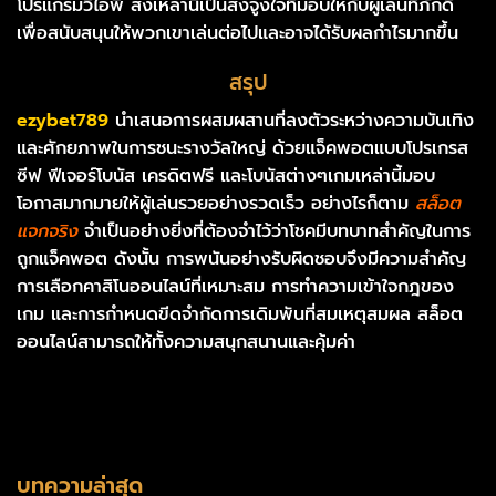
โปรแกรมวีไอพี สิ่งเหล่านี้เป็นสิ่งจูงใจที่มอบให้กับผู้เล่นที่ภักดี
เพื่อสนับสนุนให้พวกเขาเล่นต่อไปและอาจได้รับผลกำไรมากขึ้น
สรุป
ezybet789
นำเสนอการผสมผสานที่ลงตัวระหว่างความบันเทิง
และศักยภาพในการชนะรางวัลใหญ่ ด้วยแจ็คพอตแบบโปรเกรส
ซีฟ ฟีเจอร์โบนัส เครดิตฟรี และโบนัสต่างๆเกมเหล่านี้มอบ
โอกาสมากมายให้ผู้เล่นรวยอย่างรวดเร็ว อย่างไรก็ตาม
สล็อต
แจกจริง
จำเป็นอย่างยิ่งที่ต้องจำไว้ว่าโชคมีบทบาทสำคัญในการ
ถูกแจ็คพอต ดังนั้น การพนันอย่างรับผิดชอบจึงมีความสำคัญ
การเลือกคาสิโนออนไลน์ที่เหมาะสม การทำความเข้าใจกฎของ
เกม และการกำหนดขีดจำกัดการเดิมพันที่สมเหตุสมผล สล็อต
ออนไลน์สามารถให้ทั้งความสนุกสนานและคุ้มค่า
บทความล่าสุด