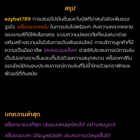
สรุป
ezybet789
การเสนอโปรโมชั่นและโบนัสที่น่าสนใจยังเพิ่มแรง
จูงใจ
สล็อตแตกหมื่น
ในการเล่นไปพร้อมๆ กับความหลากหลาย
ของเกมส์ที่มีให้เลือกสรร ระบบความปลอดภัยที่แน่นหนาช่วย
เสริมสร้างความมั่นใจในการเดิมพันออนไลน์ การบริการลูกค้าที่มี
ความเป็นมืออาชีพ
แหล่งรวมสล็อต
ช่วยให้ประสบการณ์การเล่น
เป็นไปอย่างราบรื่นและเต็มไปด้วยความสนุกสนาน สล็อตคาสิโน
ออนไลน์ยังมอบประสบการณ์การเล่นที่ไม่ซ้ำใครด้วยกราฟิกและ
ฟีเจอร์ที่ทันสมัย
บทความล่าสุด
สล็อตมาแรงที่สุด เล่นแบบคนยุคใหม่ได้ อย่างสมบูรณ์
สล็อตวอเลท มีข้อมูลช่วยให้ ประสบการณ์สนุกขึ้นได้