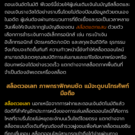
ถอนเงินอัตโนมัติ ฟีเจอร์นี้ช่วยให้ผู้เล่นเติมเงินในบัญชีสล็อตและ
ถอนเงินรางวัลได้อย่างราบรื่นโดยไม่ต้องป้อนข้อมูลด้วยตนเอง
ในอดีต ผู้เล่นต้องผ่านกระบวนการที่ยืดเยื้อและรอเป็นเวลาหลาย
วันเพื่อให้เงินปรากฏในบัญชีของตน
สล็อตแตกแสน
ด้วยตัว
เลือกการชำระเงินทางอิเล็กทรอนิกส์ เช่น กระเป๋าเงิน
อิเล็กทรอนิกส์ บัตรเครดิต/เดบิต และสกุลเงินดิจิทัล ธุรกรรม
จึงเกือบจะเกิดขึ้นทันที ความก้าวหน้านี้ยังทำให้สล็อตออนไลน์
สามารถอัปเดตคุณสมบัติการเล่นเกมและแก้ไขข้อบกพร่องหรือ
ข้อบกพร่องได้อย่างรวดเร็ว แตกต่างจากสล็อตภาคพื้นดินที่
จำเป็นต้องอัพเดตเครื่องสล็อต
สล็อตวอเลท ภาพกราฟิกคมชัด แม้จะดูบนโทรศัพท์
มือถือ
สล็อตวอเลท
นอกเหนือจากการฝากและถอนเงินอัตโนมัติแล้ว
ข้อดีที่สำคัญอีกประการหนึ่งของการเล่นสล็อตออนไลน์ก็คือการ
ไหลที่ราบรื่นโดยไม่หยุดชะงักบนเว็บไซต์โดยตรง แตกต่างจาก
สล็อตแบบดั้งเดิมที่คุณต้องสำรวจฝูงชนเพื่อค้นหาสล็อตแมชชีน
ที่คุณชื่นชอบ สล็อตออนไลน์สามารถเข้าถึงได้ง่ายผ่านทาง