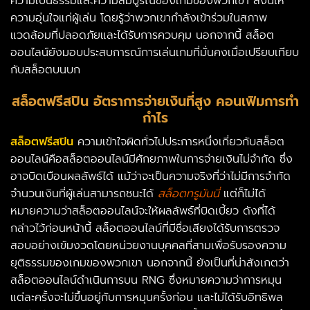
ความเป็นธรรมและความสมบูรณ์ของเกมของพวกเขา สิ่งนี้ให้
ความอุ่นใจแก่ผู้เล่น โดยรู้ว่าพวกเขากำลังเข้าร่วมในสภาพ
แวดล้อมที่ปลอดภัยและได้รับการควบคุม นอกจากนี้ สล็อต
ออนไลน์ยังมอบประสบการณ์การเล่นเกมที่มั่นคงเมื่อเปรียบเทียบ
กับสล็อตบนบก
สล็อตฟรีสปิน อัตราการจ่ายเงินที่สูง คอนเฟิมการทำ
กำไร
สล็อตฟรีสปิน
ความเข้าใจผิดทั่วไปประการหนึ่งเกี่ยวกับสล็อต
ออนไลน์คือสล็อตออนไลน์มีศักยภาพในการจ่ายเงินไม่จำกัด ซึ่ง
อาจบิดเบือนผลลัพธ์ได้ แม้ว่าจะเป็นความจริงที่ว่าไม่มีการจำกัด
จำนวนเงินที่ผู้เล่นสามารถชนะได้
สล็อตทรูมันนี่
แต่ก็ไม่ได้
หมายความว่าสล็อตออนไลน์จะให้ผลลัพธ์ที่บิดเบี้ยว ดังที่ได้
กล่าวไว้ก่อนหน้านี้ สล็อตออนไลน์ที่มีชื่อเสียงได้รับการตรวจ
สอบอย่างเข้มงวดโดยหน่วยงานบุคคลที่สามเพื่อรับรองความ
ยุติธรรมของเกมของพวกเขา นอกจากนี้ ยังเป็นที่น่าสังเกตว่า
สล็อตออนไลน์ดำเนินการบน RNG ซึ่งหมายความว่าการหมุน
แต่ละครั้งจะไม่ขึ้นอยู่กับการหมุนครั้งก่อน และไม่ได้รับอิทธิพล