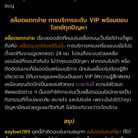
ใหญ่
สล็อตแตกง่าย การบริการระดับ VIP พร้อมตอบ
โจทย์ทุกปัญหา
สล็อตแตกง่าย
เรื่องยอดฮิตที่คนเล่นสล็อตบนเว็บไซต์ต่างก็พูด
ถึงคือ
สล็อตแจกโค้ดฟรีไม่อั้น
การบริการครบเครื่องแบบมือโปร
ตั้งแต่ทีมงานดูแลตลอด 24 ชม. ไปจนถึงระบบช่วยเหลือ
ออนไลน์ที่ตอบไวทันใจ ไม่ว่าคุณจะมีปัญหา ฝากถอนไม่เข้า หรือ
ติดขัดในเกมก็มีแอดมินพร้อมบริการ นักเล่นสล็อตไม่ต้องรู้สึก
เดียวดาย มีทีมงานดูแลเหมือนเป็นแขก VIP ให้ความรู้สึกพิเศษ
เหมือนคุณติดปีกเป็นเซเลบคิวทอง
มวยวันนี้
ความใส่ใจและ
ซัพพอร์ตต่าง ๆ นี้เองทำให้การเล่นเว็บสล็อตออนไลน์กลายเป็น
กิจกรรมที่ทั้งปลอดภัย สบายใจ และโปร่งใส เพราะมั่นใจได้ว่าทุก
ปัญหามีคนช่วยดูแลแก้ไขทันที ไม่ต้องกังวลว่าจะโดนโกง
สรุป
ezybet789
ยุคนี้ถ้าคิดจะเล่นเกมสนุกๆ
สล็อตมั่นคงที่สุด
ที่ได้