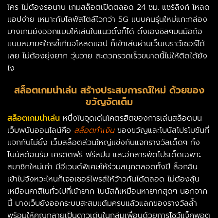
ใคร ไม่ต้องรอนาน เกมสล็อตเปิดตลอด 24 ชม. แชร์ลิงก์ โหลด
แอปง่าย เหมาะกับไลฟ์สไตล์ไวกว่า 5G แบบคนรุ่นใหม่แกะกล่อง
บางเกมยังออกแบบให้เล่นในแนวตั้งก็ได้ ตั้งเองชิลๆบนมือถือ
แบบสบายๆใครขี้เกียจโหลดแอป ก็เข้าเล่นผ่านเว็บเบราว์เซอร์ได้
เลย ไม่ต้องยุ่งยาก วุ่นวาย สะดวกรวดเร็วขนาดนี้ไม่ให้ติดได้ยัง
ไง
สล็อตเกมน่าเล่น สร้างประสบการณ์ใหม่ ด้วยของ
ขวัญจัดเต็ม
สล็อตเกมน่าเล่น
หนึ่งในจุดเด่นโคตรฮิตของการเล่นสล็อตบน
เว็บพนันออนไลน์คือ
สล็อตทำเงิน
ของขวัญและโบนัสโปรโมชันที่
แจกกันไม่ยั้ง เว็บสล็อตส่วนใหญ่แข่งกันแจกรางวัลเด็ดๆ ทั้ง
โบนัสต้อนรับ เครดิตฟรี ฟรีสปิน และอีกสารพัดโปรเด็ดเฉพาะ
สมาชิกใหม่เก่า มีอีเวนต์พิเศษให้ร่วมสนุกตลอดทั้งปี ล็อกอิน
เข้าไปจังหวะไหนก็เจอเซอร์ไพรส์ให้ว้าวกันได้ตลอด ไม่ต้องลุ้น
เหมือนคาสิโนทั่วไปที่เข้ายาก โบนัสก็เหมือนหายากสุดๆ นอกจาก
นี้ บางเว็บยังออกระบบสะสมแต้มครบแล้วแลกของรางวัลล้ำ
พร้อมให้คุณกลายเป็นดาวเด่นในกลุ่มเพื่อนด้วยการโชว์แจ็คพอต