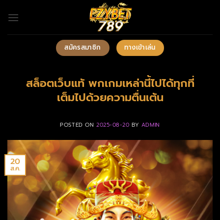
ข้าม
ไป
ยัง
เนื้อหา
สมัครสมาชิก
ทางเข้าเล่น
สล็อตเว็บแท้ พกเกมเหล่านี้ไปได้ทุกที่
เต็มไปด้วยความตื่นเต้น
POSTED ON
2025-08-20
BY
ADMIN
20
ส.ค.