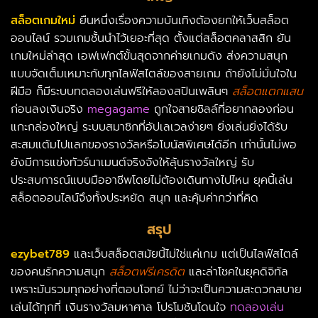
สล็อตเกมใหม่
ยืนหนึ่งเรื่องความบันเทิงต้องยกให้เว็บสล็อต
ออนไลน์ รวมเกมชั้นนำไว้เยอะที่สุด ตั้งแต่สล็อตคลาสสิก ยัน
เกมใหม่ล่าสุด เอฟเฟกต์ขั้นสุดจากค่ายเกมดัง ส่งความสนุก
แบบจัดเต็มเหมาะกับทุกไลฟ์สไตล์ของสายเกม ถ้ายังไม่มั่นใจใน
ฝีมือ ก็มีระบบทดลองเล่นฟรีให้ลองสปินเพลินๆ
สล็อตแตกแสน
ก่อนลงเงินจริง
megagame
ถูกใจสายชิลล์ที่อยากลองก่อน
แกะกล่องใหญ่ ระบบสมาชิกที่อัปเลเวลง่ายๆ ยิ่งเล่นยิ่งได้รับ
สะสมแต้มไปแลกของรางวัลหรือโบนัสพิเศษได้อีก เท่านั้นไม่พอ
ยังมีการแข่งทัวร์นาเมนต์จริงจังให้ลุ้นรางวัลใหญ่ รับ
ประสบการณ์แบบมืออาชีพโดยไม่ต้องเดินทางไปไหน ยุคนี้เล่น
สล็อตออนไลน์จึงทั้งประหยัด สนุก และคุ้มค่ากว่าที่คิด
สรุป
ezybet789
และเว็บสล็อตสมัยนี้ไม่ใช่แค่เกม แต่เป็นไลฟ์สไตล์
ของคนรักความสนุก
สล็อตฟรีเครดิต
และล่าโชคในยุคดิจิทัล
เพราะมันรวมทุกอย่างที่ตอบโจทย์ ไม่ว่าจะเป็นความสะดวกสบาย
เล่นได้ทุกที่ เงินรางวัลมหาศาล โปรโมชันโดนใจ
ทดลองเล่น