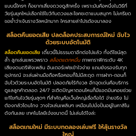
แบบนี้ใครๆ ก็อยากเสี่ยงดวงดูสักครั้ง เพราะมันคือหนึ่งในวิธีที่
วัยรุ่นยุคใหม่เลือกใช้ไขว้กับดวงและโชคชะตาแบบสนุกๆ ไม่เครียด
ขอย้ำว่าเงินรางวัลหนักมาก ใครสายล่าโปรต้องมาลอง
สล็อตคืนยอดเสีย ปลดล็อคประสบการณ์ใหม่ ฉับไว
ด้วยระบบอัตโนมัติ
สล็อตคืนยอดเสีย
เดี๋ยวนี้ไม่ธรรมดาอีกต่อไปแล้ว ทั้งดีไซน์สุด
ล้ำ ลูกเล่นแพรวพราว
สล็อตแตกหมื่น
ภาพกราฟิกระดับ 4K
เสียงดนตรีฟังเพลิน อินเตอร์เฟซเข้าใจง่าย แถมยังรองรับทุก
อุปกรณ์ จะเล่นผ่านมือถือหรือคอมก็ไม่มีสะดุด การฝาก-ถอนก็
ฉับไวด้วยระบบอัตโนมัติ ปลอดภัยไร้กังวล อีกจุดเด่นคือบริการ
ดูแลลูกค้าตลอด 24/7 จะติดปัญหาตอนไหนก็มีแอดมินคอยช่วย
แก้ไขทันใจวัยรุ่นสุดๆ ที่สำคัญคือเว็บใหญ่เชื่อถือได้ จ่ายจริง ไม่
ต้องกลัวโดนโกง วางใจเล่นเพลินๆ เหมือนไปนั่งปั่นอยู่ในคาสิโน
ดังกันเลย เทคโนโลยีเจ๋งขนาดนี้ ไม่เล่นได้ไงล่ะ
สล็อตเกมใหม่ มีระบบทดลองเล่นฟรี ให้ลุ้นรางวัล
ใหญ่