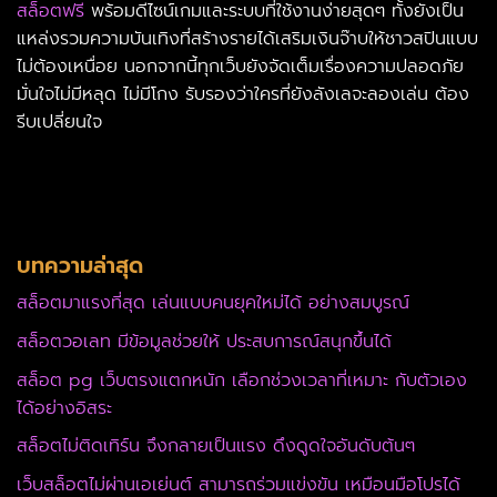
สล็อตฟรี
พร้อมดีไซน์เกมและระบบที่ใช้งานง่ายสุดๆ ทั้งยังเป็น
แหล่งรวมความบันเทิงที่สร้างรายได้เสริมเงินจ๊าบให้ชาวสปินแบบ
ไม่ต้องเหนื่อย นอกจากนี้ทุกเว็บยังจัดเต็มเรื่องความปลอดภัย
มั่นใจไม่มีหลุด ไม่มีโกง รับรองว่าใครที่ยังลังเลจะลองเล่น ต้อง
รีบเปลี่ยนใจ
บทความล่าสุด
สล็อตมาแรงที่สุด เล่นแบบคนยุคใหม่ได้ อย่างสมบูรณ์
สล็อตวอเลท มีข้อมูลช่วยให้ ประสบการณ์สนุกขึ้นได้
สล็อต pg เว็บตรงแตกหนัก เลือกช่วงเวลาที่เหมาะ กับตัวเอง
ได้อย่างอิสระ
สล็อตไม่ติดเทิร์น จึงกลายเป็นแรง ดึงดูดใจอันดับต้นๆ
เว็บสล็อตไม่ผ่านเอเย่นต์ สามารถร่วมแข่งขัน เหมือนมือโปรได้