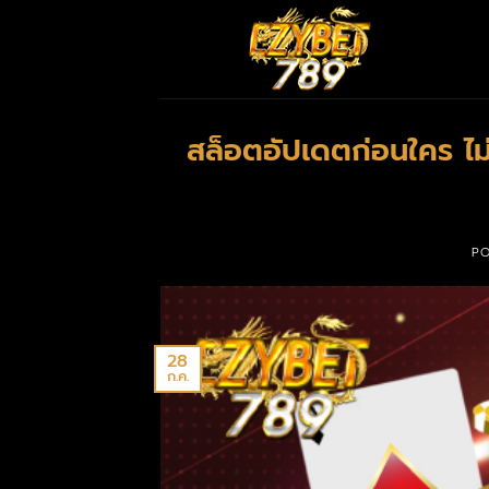
ข้าม
ไป
ยัง
เนื้อหา
สล็อตอัปเดตก่อนใคร ไม่ต
P
28
ก.ค.