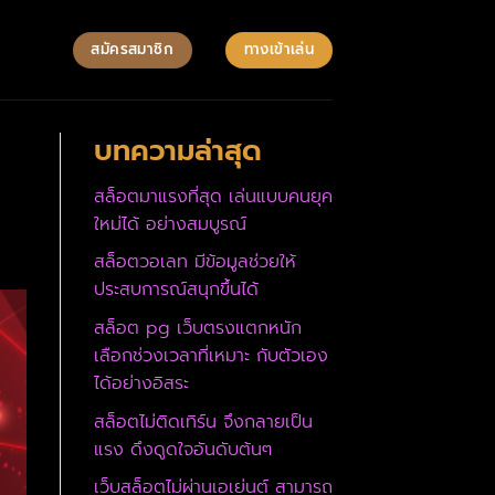
สมัครสมาชิก
ทางเข้าเล่น
บทความล่าสุด
สล็อตมาแรงที่สุด เล่นแบบคนยุค
ใหม่ได้ อย่างสมบูรณ์
สล็อตวอเลท มีข้อมูลช่วยให้
ประสบการณ์สนุกขึ้นได้
สล็อต pg เว็บตรงแตกหนัก
เลือกช่วงเวลาที่เหมาะ กับตัวเอง
ได้อย่างอิสระ
สล็อตไม่ติดเทิร์น จึงกลายเป็น
แรง ดึงดูดใจอันดับต้นๆ
เว็บสล็อตไม่ผ่านเอเย่นต์ สามารถ