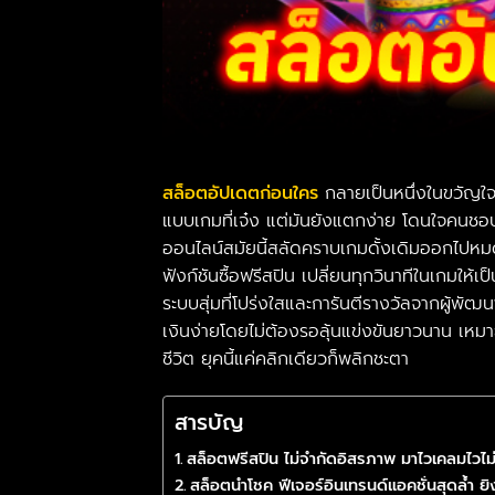
สล็อตอัปเดตก่อนใคร
กลายเป็นหนึ่งในขวัญใจค
แบบเกมที่เจ๋ง แต่มันยังแตกง่าย โดนใจคนชอ
ออนไลน์สมัยนี้สลัดคราบเกมดั้งเดิมออกไปหมด
ฟังก์ชันซื้อฟรีสปิน เปลี่ยนทุกวินาทีในเกมให้
ระบบสุ่มที่โปร่งใสและการันตีรางวัลจากผู้พ
เงินง่ายโดยไม่ต้องรอลุ้นแข่งขันยาวนาน เหมา
ชีวิต ยุคนี้แค่คลิกเดียวก็พลิกชะตา
สารบัญ
สล็อตฟรีสปิน ไม่จำกัดอิสรภาพ มาไวเคลมไวไม่
สล็อตนำโชค ฟีเจอร์อินเทรนด์แอคชั่นสุดล้ำ ย