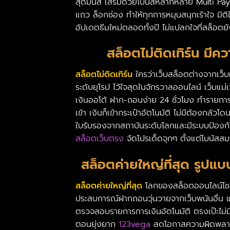
สุดมันส์ เสริมด้วยโบนัสหลากหลาย Multi Pay
แถว ล็อกช่อง ทำให้ทุกการหมุนสนุกเร้าใจ มิติ
อัปเดตธีมใหม่ตลอดทั้งปี ไม่แปลกใจที่สล็อต
สล็อตไม่ติดเทิร์น มีค
สล็อตไม่ติดเทิร์น
ใครว่าเว็บสล็อตต่างจากเว็
ระดับยุโรป ไว้ใจสุดในจักรวาลออนไลน์ เว็บแม
เงินออโต้ ฝาก-ถอนง่าย 24 ชั่วโมง ทำรายการ
เข้า เงินก็เข้ากระเป๋าอัตโนมัติ ไม่มีต้องกลั
ใบรับรองจากสถาบันระดับโลกและมีระบบป้องกัน
สล็อตเว็บตรง
จัดโปรเด็ดจุกๆ ตั้งแต่โบนัสสม
สล็อตค่ายใหญ่ที่สุด รูป
สล็อตค่ายใหญ่ที่สุด
โลกของสล็อตออนไลน์โชว์
ประสบการณ์ฝากถอนวุ่นวายจากเว็บพนันอื่น แ
ตรวจสอบรายการการเงินอัตโนมัติ ตรงเป๊ะไม่ม
ตอนยุ่งยาก
123vega
ลดโอกาสความผิดพลาดไ