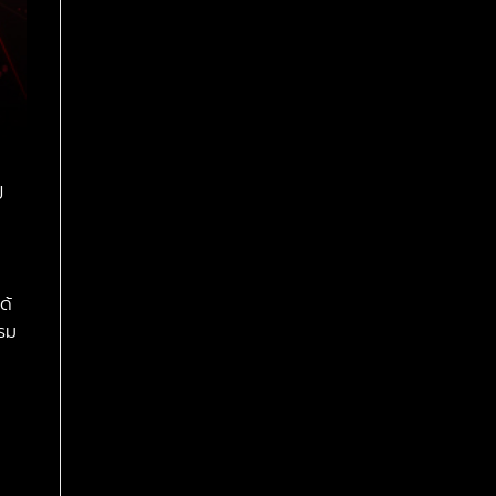
ป
ด้
รรม