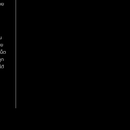
้อย
น
าย
น็ต
ุก
โต้