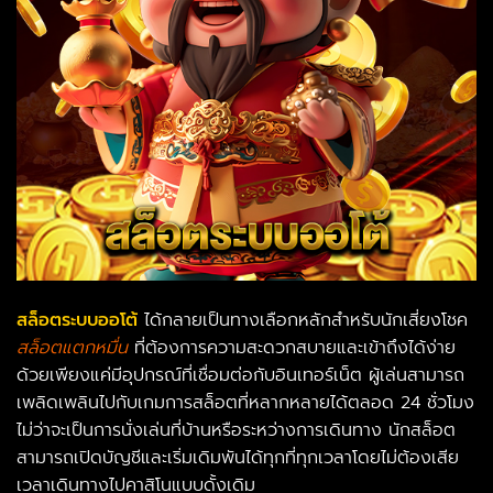
สล็อตระบบออโต้
ได้กลายเป็นทางเลือกหลักสำหรับนักเสี่ยงโชค
สล็อตแตกหมื่น
ที่ต้องการความสะดวกสบายและเข้าถึงได้ง่าย
ด้วยเพียงแค่มีอุปกรณ์ที่เชื่อมต่อกับอินเทอร์เน็ต ผู้เล่นสามารถ
เพลิดเพลินไปกับเกมการสล็อตที่หลากหลายได้ตลอด 24 ชั่วโมง
ไม่ว่าจะเป็นการนั่งเล่นที่บ้านหรือระหว่างการเดินทาง นักสล็อต
สามารถเปิดบัญชีและเริ่มเดิมพันได้ทุกที่ทุกเวลาโดยไม่ต้องเสีย
เวลาเดินทางไปคาสิโนแบบดั้งเดิม