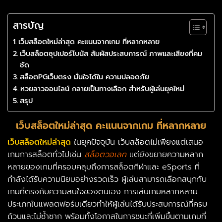
สารบัญ
เว็บสล็อตใหม่ล่าสุด คะแนนจากเกม ที่หลากหลาย
เว็บสล็อตซุปเปอร์โบนัส สัมผัสประสบการณ์ ภาพและเสียงที่คม
ชัด
สล็อตPGเว็บตรง มั่นใจได้ใน ความปลอดภัย
หวยลาวออนไลน์ กลายเป็นทางเลือก สำหรับผู้เล่นยุคใหม่
สรุป
เว็บสล็อตใหม่ล่าสุด คะแนนจากเกม ที่หลากหลาย
เว็บสล็อตใหม่ล่าสุด
ในยุคปัจจุบัน เว็บสล็อตไม่เพียงแต่เสนอ
เกมการสล็อตทั่วไปเช่น
สล็อตวอเลท
แต่ยังขยายความหลาก
หลายของเกมที่ครอบคลุมถึงการสล็อตกีฬาและ eSports ที่
กำลังได้รับความนิยมอย่างรวดเร็ว ผู้เล่นสามารถเลือกสนุกกับ
เกมที่ตรงกับความสนใจของตนเอง การเล่นเกมหลากหลาย
ประเภทในแพลตฟอร์มเดียวทำให้ผู้เล่นได้รับประสบการณ์ที่ครบ
ถ้วนและไม่ซ้ำซาก พร้อมทั้งโอกาสในการชนะที่เพิ่มขึ้นตามเกมที่