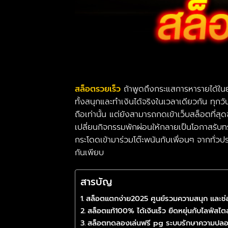
สล็อตรวยเร็ว
ถ้าพูดถึงกระแสการหารายได้ในยุค
ทั้งสนุกและทำเงินได้จริงในเวลาเดียวกัน ทุกวันนี
ถือเท่านั้น แต่ยังสามารถกดเข้าเว็บสล็อตที่ส
เปลี่ยนกิจกรรมพักผ่อนให้กลายเป็นโอกาสรับท
กระโดดเข้ามาร่วมโต๊ะพนันกับเพื่อนๆ จากทั่วป
กันเพียบ
สารบัญ
สล็อตแตกง่าย2025 ศูนย์รวมความสนุก และช่
สล็อตแท้100% ได้เงินเร็ว ยืดหยุ่นกับไลฟ์สไตล
สล็อตทดลองเล่นฟรี pg ระบบรักษาความปลอด