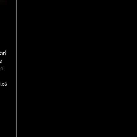
ตที่
ือ
รถ
แชร์