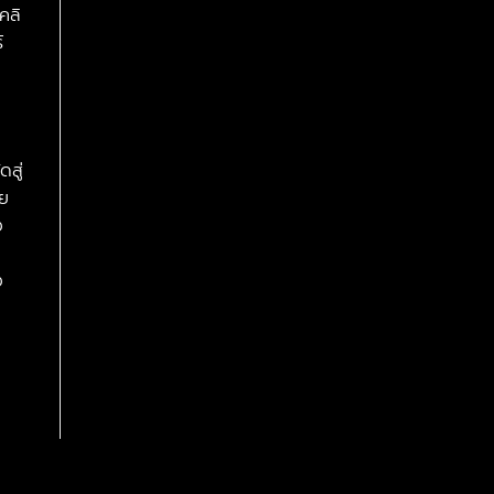
คลิ
์
ดสู่
าย
ง
ง