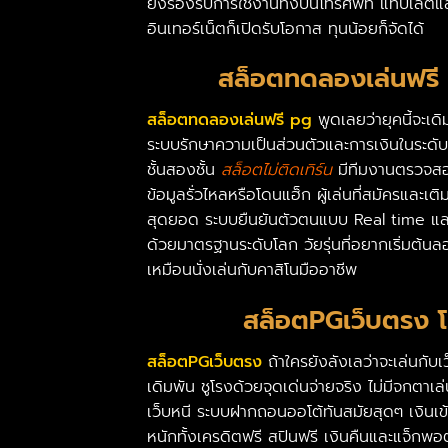
ยังรองรับการใช้งานทั้งบนโทรศัพท์ แท็บเล็
อินเทอร์เน็ตก็เปิดรับโอกาส ทุนน้อยก็จัดได้
สล็อตทดลองเล่นฟรี
สล็อตทดลองเล่นฟรี pg
พูดเลยว่ายุคนี้จะ
ระบบรักษาความเป็นส่วนตัวและการเงินในระดับ
ชั้นสองชั้น
สล็อตไม่ติดเทิร์น
มีทีมงานตรวจสอ
ข้อมูลรั่วไหลหรือโดนแฮ็ก ผู้เล่นที่สมัครและเ
สุดยอด ระบบยืนยันตัวตนแบบ Real time และ
ด้วยมาตรฐานระดับโลก วัยรุ่นที่อยากเริ่มต้
เหมือนนั่งเล่นกับคาสิโนมืออาชีพ
สล็อตPGเว็บตรง โบ
สล็อตPGเว็บตรง
ถ้าใครยังลังเลว่าจะเล่นกับ
เดิมพัน ชูโรงด้วยจุดเด่นจ่ายจริง ไม่มีจกตาเล่
เว็บหนี ระบบฝากถอนออโต้ทันสมัยสุดๆ เงินเข้า
หนักทั้งเครดิตฟรี สปินฟรี เงินคืนและแจ็ก