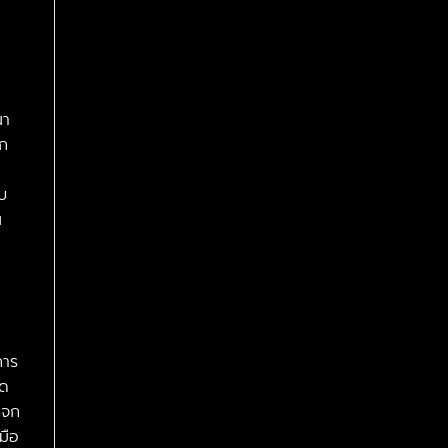
นา
ีก
ับ
น
การ
ิด
แจก
มือ