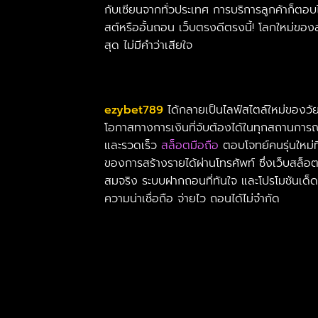
กับเซียนจากทั่วประเทศ การบริการลูกค้าก็ตอ
สต์หรืออั้นถอน เว็บตรงดีตรงนี้! โลกใหม่ของ
สุด ไม่มีคำว่าเสียใจ
ezybet789
ได้กลายเป็นไลฟ์สไตล์ใหม่ของวัย
โอกาสทางการเงินที่จับต้องได้ในทุกสถานการ
และรวดเร็ว
สล็อตมือถือ
ตอบโจทย์คนรุ่นใหม่
ของการสร้างรายได้ผ่านโทรศัพท์ ซึ่งเว็บสล็
สมจริง ระบบฝากถอนที่ทันใจ และโปรโมชันเด็ดๆ
ความน่าเชื่อถือ จ่ายไว ถอนได้ไม่จำกัด