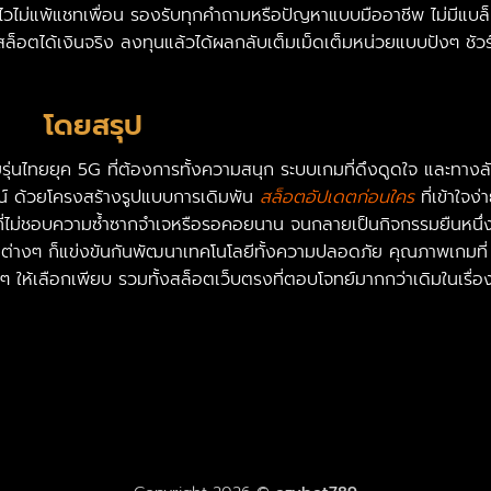
บไวไม่แพ้แชทเพื่อน รองรับทุกคำถามหรือปัญหาแบบมืออาชีพ ไม่มีแบล็
สล็อตได้เงินจริง ลงทุนแล้วได้ผลกลับเต็มเม็ดเต็มหน่วยแบบปังๆ ชัวร
โดยสรุป
รุ่นไทยยุค 5G ที่ต้องการทั้งความสนุก ระบบเกมที่ดึงดูดใจ และทางลั
ณ์ ด้วยโครงสร้างรูปแบบการเดิมพัน
สล็อตอัปเดตก่อนใคร
ที่เข้าใจง่
ที่ไม่ชอบความซ้ำซากจำเจหรือรอคอยนาน จนกลายเป็นกิจกรรมยืนหนึ่
อตต่างๆ ก็แข่งขันกันพัฒนาเทคโนโลยีทั้งความปลอดภัย คุณภาพเกมที่
 ให้เลือกเพียบ รวมทั้งสล็อตเว็บตรงที่ตอบโจทย์มากกว่าเดิมในเรื่อ