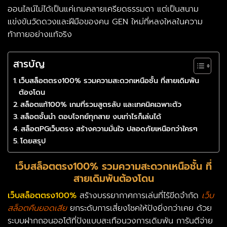
ออนไลน์ไม่ได้เป็นแค่เกมคลายเครียดธรรมดา แต่เป็นสนาม
แข่งขันวัดดวงและฝีมือของคน GEN ใหม่ที่หลงใหลในความ
ท้าทายอย่างแท้จริง
สารบัญ
เว็บสล็อตตรง100% รวมความสะดวกเหนือชั้น ที่สายเดิมพัน
ต้องโดน
สล็อตแท้100% เกมที่รวมสูตรลับ และเทคนิคเฉพาะตัว
สล็อตชั้นนำ ตอบโจทย์ทุกสาย งบเท่าไรก็เล่นได้
สล็อตPGเว็บตรง สร้างความมั่นใจ ปลอดภัยเหนือกว่าใครๆ
โดยสรุป
เว็บสล็อตตรง100% รวมความสะดวกเหนือชั้น ที่
สายเดิมพันต้องโดน
เว็บสล็อตตรง100%
สร้างบรรยากาศการเล่นที่ไร้ขีดจำกัด
เว็บ
สล็อตคืนยอดเสีย
ยกระดับการเสี่ยงโชคให้ปังยิ่งกว่าเคย ด้วย
ระบบฝากถอนออโต้ที่ปังแบบสะเทือนวงการเดิมพัน การันตีจ่าย