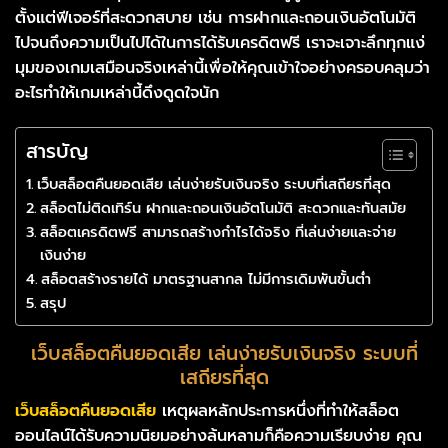
ตั้งแต่ฟีเจอร์ที่สะดวกสบาย เช่น การฝากและถอนเงินอัตโนมัติ
ไปจนถึงความเป็นไปได้ในการได้รับเครดิตฟรี เราจะเจาะลึกทุกแง่
มุมของเกมเสมือนจริงเหล่านี้เพื่อให้คุณเข้าใจอย่างครอบคลุมว่า
อะไรทำให้เกมเหล่านี้ดึงดูดใจนัก
สารบัญ
เว็บสล็อตคืนยอดเสีย เล่นง่ายรับเงินจริง ระบบที่เสถียรที่สุด
สล็อตไม่ติดเทิร์น ฝากและถอนเงินอัตโนมัติ สะดวกและทันสมัย
สล็อตเครดิตฟรี สามารถสร้างกำไรได้จริง ที่เล่นง่ายและจ่าย
เงินง่าย
สล็อตสร้างรายได้ มาตรฐานสากล ไม่มีการเดิมพันขั้นต่ำ
สรุป
เว็บสล็อตคืนยอดเสีย เล่นง่ายรับเงินจริง ระบบที่
เสถียรที่สุด
เว็บสล็อตคืนยอดเสีย
เหตุผลหลักประการหนึ่งที่ทำให้สล็อต
ออนไลน์ได้รับความนิยมอย่างล้นหลามก็คือความเรียบง่าย คุณ