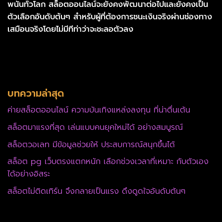
พนันทั่วโลก สล็อตออนไลน์จะยังคงพัฒนาต่อไปและยังคงเป็น
ตัวเลือกอันดับต้นๆ สำหรับผู้ที่ต้องการชนะเงินจริงผ่านช่องทาง
เสมือนจริงโดยไม่มีทีท่าว่าจะชะลอตัวลง
บทความล่าสุด
ค่ายสล็อตออนไลน์ ความบันเทิงแหล่งลงทุน ที่น่าตื่นเต้น
สล็อตมาแรงที่สุด เล่นแบบคนยุคใหม่ได้ อย่างสมบูรณ์
สล็อตวอเลท มีข้อมูลช่วยให้ ประสบการณ์สนุกขึ้นได้
สล็อต pg เว็บตรงแตกหนัก เลือกช่วงเวลาที่เหมาะ กับตัวเอง
ได้อย่างอิสระ
สล็อตไม่ติดเทิร์น จึงกลายเป็นแรง ดึงดูดใจอันดับต้นๆ