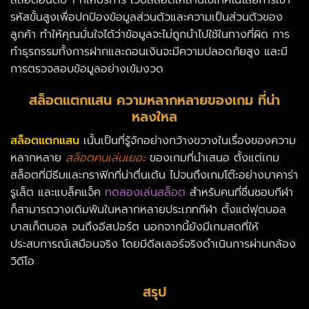
สล็อตอันดับ 1 ที่ให้บริการ เว็บสล็อตเหล่านี้ใช้เทคโนโลยีการเข้า
รหัสขั้นสูงเพื่อปกป้องข้อมูลส่วนตัวและความเป็นส่วนตัวของ
ลูกค้า ทำให้คุณมั่นใจได้ว่าข้อมูลจะไม่ถูกนำไปใช้ในทางที่ผิด การ
ทำธุรกรรมทั้งการฝากและถอนเงินจะมีความปลอดภัยสูง และมี
การตรวจสอบข้อมูลอย่างเข้มงวด
สล็อตแตกแสน ความหลากหลายของเกม ที่น่า
หลงใหล
สล็อตแตกแสน
เนั้นเป็นที่รู้จักอย่างกว้างขวางในเรื่องของความ
หลากหลาย
สล็อตคนเล่นเยอะ
ของเกมที่นำเสนอ ตั้งแต่เกม
สล็อตที่มีธีมและกราฟิกที่น่าตื่นเต้น ไปจนถึงเกมโต๊ะอย่างบาคาร่า
รูเล็ต และแบล็คแจ็ค
ทดลองเล่นสล็อต
สำหรับคนที่ชื่นชอบกีฬา
ก็สามารถวางเดิมพันในหลากหลายประเภทกีฬา ตั้งแต่ฟุตบอล
บาสเก็ตบอล จนถึงอีสปอร์ต นอกจากนี้ยังมีเกมสดที่ให้
ประสบการณ์เสมือนจริง โดยมีดีลเลอร์จริงดำเนินการผ่านกล้อง
วิดีโอ
สรุป