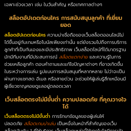
เฉพาะช่วงเวลา เช่น ในวันสำคัญ หรือเทศกาลต่างๆ
สล็อตอัปเดตก่อนใคร การสนับสนุนลูกค้า ที่เยี่ยม
ยอด
สล็อตอัปเดตก่อนใคร
ความน่าเชื่อถือของเว็บสล็อตออนไลน์ไม่
ได้ขึ้นอยู่กับเกมหรือโบนัสเพียงเท่านั้น แต่ยังรวมไปถึงการบริการ
ลูกค้าที่เป็นกันเองและมีประสิทธิภาพ เว็บสล็อตไลน์ที่ได้มาตรฐาน
มักมีทีมงานที่มีประสบการณ์
สล็อตแตกง่าย
และความรู้ในการ
ช่วยเหลือลูกค้า ตอบคำถามและแก้ไขปัญหาต่างๆ ที่อาจเกิดขึ้น
ในระหว่างการเล่น รูปแบบการสนับสนุนที่หลากหลาย ไม่ว่าจะเป็น
ผ่านทางแชทสด อีเมล หรือสายด่วน จะช่วยให้ผู้เล่นรู้สึกเหมือนมี
ผู้เชี่ยวชาญคอยดูแลอยู่ตลอดเวลา
เว็บสล็อตตรงไม่มีขั้นต่ำ ความปลอดภัย ที่คุณวางใจ
ได้
เว็บสล็อตตรงไม่มีขั้นต่ำ
การรักษาข้อมูลของผู้เล่นให้
ปลอดภัย
สล็อตเกมน่าเล่น
เป็นหนึ่งในหน้าที่สำคัญของเว็บ