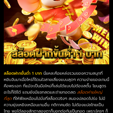
สล็อตฝากขั้นต่ำ 1 บาท
นี่แหละคือแหล่งรวมของความสนุกที่
หยิบจับมาเมื่อไหร่ก็โดนใจสายเสี่ยงแบบสุดๆ ความง่ายของเกมนี้
คือพระเอก ที่แม้จะเป็นมือใหม่ก็เล่นได้แบบไม่ต้องสตั๊น โยนสูตร
อะไรก็ใช้ได้ แถมยังมีแชทสดและถ่ายทอดสด
สล็อตค่ายใหญ่
ที่สุด
ที่ให้ฟีลเหมือนไปนั่งที่สล็อตจริงๆ สมองปลอดโปร่ง ไม่มี
ความยุ่งเหยิงเหมือนเกมอื่น กติกาคมชัด ไม่ต้องแปลไทยเป็น
ไทย พอได้ลองสักตาสองตาก็บอกต่อกันเป็นทอด เพราะใครๆ ก็