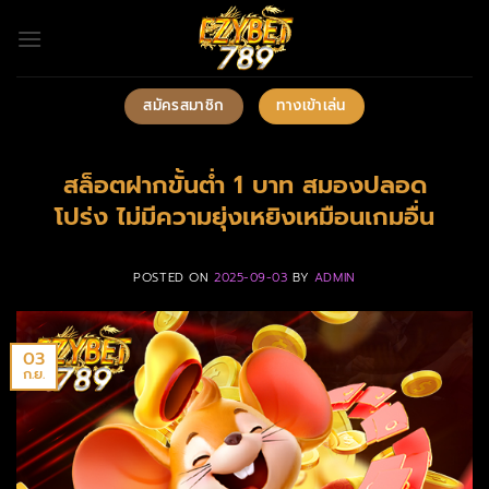
ข้าม
ไป
ยัง
เนื้อหา
สมัครสมาชิก
ทางเข้าเล่น
สล็อตฝากขั้นต่ำ 1 บาท สมองปลอด
โปร่ง ไม่มีความยุ่งเหยิงเหมือนเกมอื่น
POSTED ON
2025-09-03
BY
ADMIN
03
ก.ย.