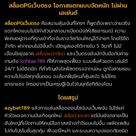
สล็อตPGเว็บตรง โอกาสแตกแบบจัดหนัก ไม่ผ่าน
เอเย่นต์
สล็อตPGเว็บตรง
คือสนามลุ้นเงินที่ใครๆ ก็พูดถึงเพราะจ่ายจริง
แตกโหดแบบไม่มีค่าส่วนกลางมาเบียดบังให้เสียอารมณ์ ความ
พิเศษอยู่ตรงที่คุณเข้าถึงเงินรางวัลก้อนใหญ่ได้ง่ายๆ โดยไร้ขีด
จำกัด ฝากถอนไม่มีขั้นต่ำ เปิดยูสเองได้ภายใน 5 วินาที ไม่มี
เงื่อนไขยุ่งยาก
สล็อตแตกโหด
และเว็บตรงยังมักจับมือกับค่าย
เกมดัง
kohkae789
ที่ให้ภาพสุดเฟี้ยว ระบบลื่นหัวแตก เล่นได้
24/7 ไม่มีติดขัด ที่สำคัญยังไลฟ์สดตรงจากบ่อน ถูกใจสายชอบ
ความโปร่งใสทุกขั้นตอน จะเลือกฝั่งไหนก็ลุ้นสะใจ ไม่มีใคร
แทรกแซง ใครอยากเป็นเศรษฐีเงินไวในยุคไอทีต้องโดน
โดยสรุป
ezybet789
แล้วการเล่นสล็อตออนไลน์บนเว็บพนัน ไม่ใช่แค่
หัวใจของความบันเทิงยุคใหม่
สล็อตวอเลท
แต่มันยังกลายเป็น
ฮับใหญ่ที่เปิดทางให้คนมีโอกาสสร้างกำไรแบบไม่อั้น เพลิดเพลิน
ไปกับโปรโมชั่นสุดคุ้ม ฟีเจอร์ใหม่ๆ และระบบความปลอดภัยชนิด