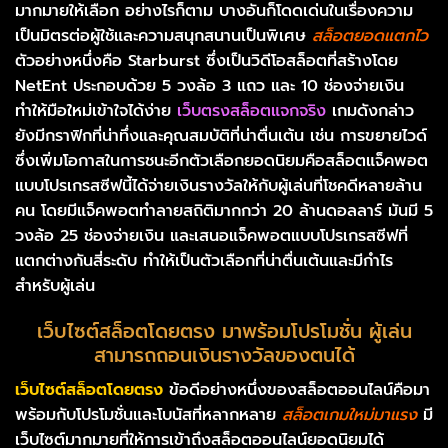
มากมายให้เลือก อย่างไรก็ตาม บางอันก็โดดเด่นในเรื่องความ
เป็นมิตรต่อผู้ใช้และความสนุกสนานเป็นพิเศษ
สล็อตยอดแตกไว
ตัวอย่างหนึ่งคือ Starburst ซึ่งเป็นวิดีโอสล็อตที่สร้างโดย
NetEnt ประกอบด้วย 5 วงล้อ 3 แถว และ 10 ช่องจ่ายเงิน
ทำให้มือใหม่เข้าใจได้ง่าย
เว็บตรงสล็อตแจกจริง
เกมดังกล่าว
ยังมีกราฟิกที่น่าทึ่งและคุณสมบัติที่น่าตื่นเต้น เช่น การขยายไวด์
ซึ่งเพิ่มโอกาสในการชนะอีกตัวเลือกยอดนิยมคือสล็อตแจ็คพอต
แบบโปรเกรสซีฟนี้ได้จ่ายเงินรางวัลให้กับผู้เล่นที่โชคดีหลายล้าน
คน โดยมีแจ็คพอตทำลายสถิติมากกว่า 20 ล้านดอลลาร์ มันมี 5
วงล้อ 25 ช่องจ่ายเงิน และเสนอแจ็คพอตแบบโปรเกรสซีฟที่
แตกต่างกันสี่ระดับ ทำให้เป็นตัวเลือกที่น่าตื่นเต้นและมีกำไร
สำหรับผู้เล่น
เว็บไซต์สล็อตโดยตรง มาพร้อมโปรโมชั่น ผู้เล่น
สามารถถอนเงินรางวัลของตนได้
เว็บไซต์สล็อตโดยตรง
ข้อดีอย่างหนึ่งของสล็อตออนไลน์คือมา
พร้อมกับโปรโมชั่นและโบนัสที่หลากหลาย
สล็อตเกมใหม่มาแรง
มี
เว็บไซต์มากมายที่ให้การเข้าถึงสล็อตออนไลน์ยอดนิยมได้