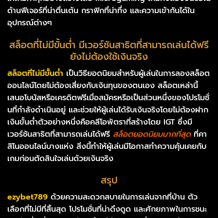
ด้านฟีเจอร์ที่น่าตื่นเต้น กราฟิกที่น่าทึ่ง และความเข้ากันได้ใน
อุปกรณ์ต่างๆ
สล็อตที่ไม่มีขั้นต่ำ มีเวอร์ชันสาธิตที่สามารถเล่นได้ฟรี
ยังไม่ต้องใช้เงินจริง
สล็อตที่ไม่มีขั้นต่ำ
เป็นวิธียอดนิยมสำหรับผู้เล่นในการลองสล็อต
ออนไลน์โดยไม่ต้องเสี่ยงกับเงินทุนของตนเอง สล็อตเหล่านี้
เสนอโบนัสหรือเครดิตฟรีเมื่อสมัครหรือเป็นส่วนหนึ่งของโปรโมชั่
นที่กำลังดำเนินอยู่ และช่วยให้ผู้เล่นได้รับเงินจริงโดยไม่ต้องฝาก
เงินขั้นต่ำตัวอย่างหนึ่งคือคลีโอพัตราที่สร้างโดย IGT ซึ่งมี
เวอร์ชันสาธิตที่สามารถเล่นได้ฟรี
สล็อตยอดนิยมมากที่สุด
ที่คา
สิโนออนไลน์บางแห่ง สิ่งนี้ทำให้ผู้เล่นมีโอกาสทำความคุ้นเคยกับ
เกมก่อนตัดสินใจเล่นด้วยเงินจริง
สรุป
ezybet789
ด้วยความสะดวกสบายในการเล่นจากที่บ้าน ตัว
เลือกที่ไม่มีที่สิ้นสุด โปรโมชั่นที่น่าดึงดูด และศักยภาพในการชนะ