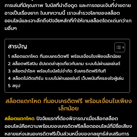
การเล่นที่มีคุณภาพ โบนัสที่น่าดึงดูด และการถอนเงินที่ง่ายดาย
อาจเป็นเรื่องยาก ในบทความนี้ เราจะสำรวจโลกของสล็อต
ออนไลน์และเจาะลึกถึงปัจจัยหลักที่ทำให้เกมสล็อตโดดเด่นกว่าเก
มอื่นๆ
สารบัญ
สล็อตแตกโหด ที่มอบเครดิตฟรี พร้อมเงื่อนไขเพียงเล็กน้อย
สล็อตฟรีสปิน อัปเดตล่าสุดเกี่ยวกับเกม ระบบไม่ผ่านเอเย่นต์
สล็อตนำโชค พร้อมโบนัสไม่จำกัด รับเครดิตฟรีทันที
สล็อตไม่ติดเทิร์น ระบบไม่ผ่านเอเย่นต์ เว็บพนันที่ครองใจผู้เล่น
สรุป
สล็อตแตกโหด ที่มอบเครดิตฟรี พร้อมเงื่อนไขเพียง
เล็กน้อย
สล็อตแตกโหด
ปัจจัยแรกที่ต้องพิจารณาเมื่อเลือกสล็อต
ออนไลน์คือความพร้อมของเครดิตฟรีสล็อตออนไลน์ที่มีชื่อเสียง
หลายแห่งเสนอเครดิตฟรีเป็นส่วนหนึ่งของกลยุทธ์ส่งเสริมการ