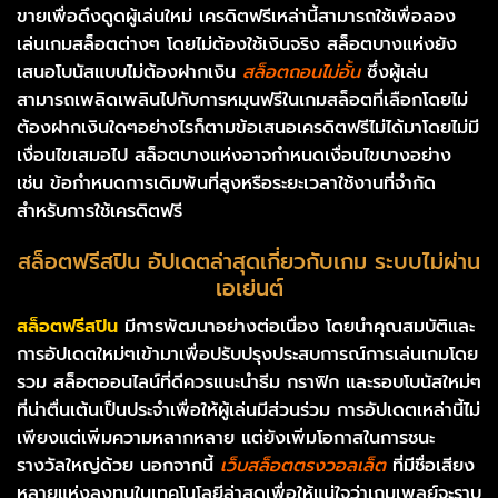
ขายเพื่อดึงดูดผู้เล่นใหม่ เครดิตฟรีเหล่านี้สามารถใช้เพื่อลอง
เล่นเกมสล็อตต่างๆ โดยไม่ต้องใช้เงินจริง สล็อตบางแห่งยัง
เสนอโบนัสแบบไม่ต้องฝากเงิน
สล็อตถอนไม่อั้น
ซึ่งผู้เล่น
สามารถเพลิดเพลินไปกับการหมุนฟรีในเกมสล็อตที่เลือกโดยไม่
ต้องฝากเงินใดๆอย่างไรก็ตามข้อเสนอเครดิตฟรีไม่ได้มาโดยไม่มี
เงื่อนไขเสมอไป สล็อตบางแห่งอาจกำหนดเงื่อนไขบางอย่าง
เช่น ข้อกำหนดการเดิมพันที่สูงหรือระยะเวลาใช้งานที่จำกัด
สำหรับการใช้เครดิตฟรี
สล็อตฟรีสปิน อัปเดตล่าสุดเกี่ยวกับเกม ระบบไม่ผ่าน
เอเย่นต์
สล็อตฟรีสปิน
มีการพัฒนาอย่างต่อเนื่อง โดยนำคุณสมบัติและ
การอัปเดตใหม่ๆเข้ามาเพื่อปรับปรุงประสบการณ์การเล่นเกมโดย
รวม สล็อตออนไลน์ที่ดีควรแนะนำธีม กราฟิก และรอบโบนัสใหม่ๆ
ที่น่าตื่นเต้นเป็นประจำเพื่อให้ผู้เล่นมีส่วนร่วม การอัปเดตเหล่านี้ไม่
เพียงแต่เพิ่มความหลากหลาย แต่ยังเพิ่มโอกาสในการชนะ
รางวัลใหญ่ด้วย นอกจากนี้
เว็บสล็อตตรงวอลเล็ต
ที่มีชื่อเสียง
หลายแห่งลงทุนในเทคโนโลยีล่าสุดเพื่อให้แน่ใจว่าเกมเพลย์จะราบ