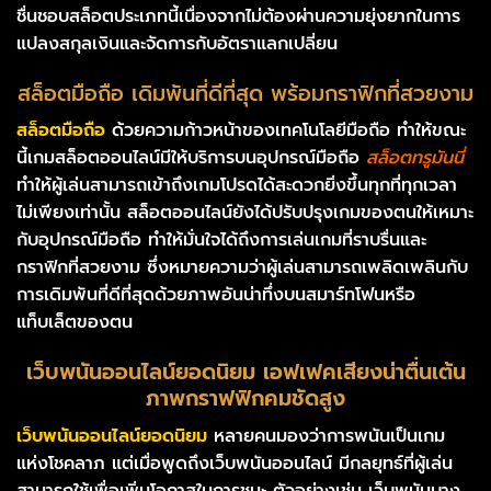
ชื่นชอบสล็อตประเภทนี้เนื่องจากไม่ต้องผ่านความยุ่งยากในการ
แปลงสกุลเงินและจัดการกับอัตราแลกเปลี่ยน
สล็อตมือถือ เดิมพันที่ดีที่สุด พร้อมกราฟิกที่สวยงาม
สล็อตมือถือ
ด้วยความก้าวหน้าของเทคโนโลยีมือถือ ทำให้ขณะ
นี้เกมสล็อตออนไลน์มีให้บริการบนอุปกรณ์มือถือ
สล็อตทรูมันนี่
ทำให้ผู้เล่นสามารถเข้าถึงเกมโปรดได้สะดวกยิ่งขึ้นทุกที่ทุกเวลา
ไม่เพียงเท่านั้น สล็อตออนไลน์ยังได้ปรับปรุงเกมของตนให้เหมาะ
กับอุปกรณ์มือถือ ทำให้มั่นใจได้ถึงการเล่นเกมที่ราบรื่นและ
กราฟิกที่สวยงาม ซึ่งหมายความว่าผู้เล่นสามารถเพลิดเพลินกับ
การเดิมพันที่ดีที่สุดด้วยภาพอันน่าทึ่งบนสมาร์ทโฟนหรือ
แท็บเล็ตของตน
เว็บพนันออนไลน์ยอดนิยม เอฟเฟคเสียงน่าตื่นเต้น
ภาพกราฟฟิกคมชัดสูง
เว็บพนันออนไลน์ยอดนิยม
หลายคนมองว่าการพนันเป็นเกม
แห่งโชคลาภ แต่เมื่อพูดถึงเว็บพนันออนไลน์ มีกลยุทธ์ที่ผู้เล่น
สามารถใช้เพื่อเพิ่มโอกาสในการชนะ ตัวอย่างเช่น เว็บพนันบาง