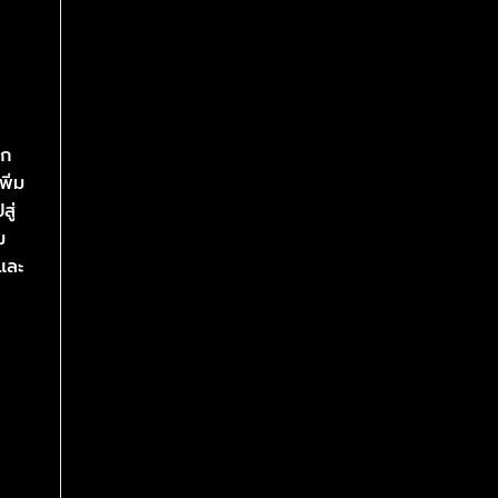
ลก
พิ่ม
ู่
ม
และ