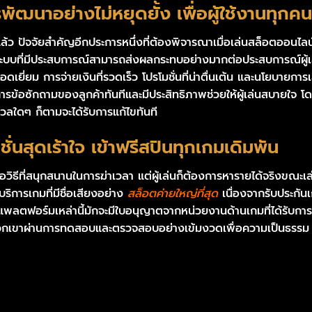
ฒนาอย่างไม่หยุดยั้ง เพื่อผู้ใช้งานทุกค
ว ปัจจัยสำคัญอีกประการหนึ่งที่ต้องพิจารณาเมื่อเล่นสล็อตออนไลน์
ดูแลระบบที่มีประสบการณ์สามารถส่งผลกระทบอย่างมากต่อประสบการณ์ผู้เ
ดเยี่ยม การจ่ายเงินที่รวดเร็ว โปรโมชั่นที่น่าตื่นเต้น และนโยบายการเ
ดการข้อซักถามของลูกค้าทันทีและมีประสิทธิภาพช่วยให้ผู้เล่นสบายใจ โดย
งวลใดๆ ก็ตามจะได้รับการแก้ไขทันที
่นสุดเร้าใจ เข้าฟรีสปินทุกเกมเดิมพัน
ิธีที่สนุกสนานในการฆ่าเวลา แต่ผู้เล่นก็ต้องการหารายได้จริงขณะเล
ริการเกมที่มีชื่อเสียงอย่าง
สล็อตค่ายใหญ่ที่สุด
เนื่องจากรับประกัน
พลตฟอร์มเหล่านี้มักจะมีใบอนุญาตจากหน่วยงานด้านเกมที่ได้รับการ
องพวกเขาผ่านการทดสอบและตรวจสอบอย่างเข้มงวดเพื่อความเป็นธรรม