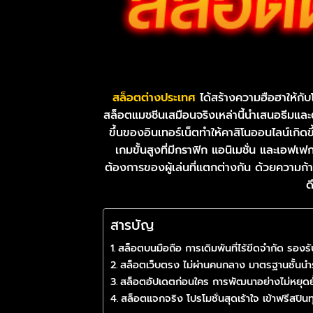
สล็อตต่างประเทศ
ได้สร้างความฮือฮาให้กับโ
สล็อตแมชชีนเสมือนจริงเหล่านี้นำเสนอธีมแล
ขึ้นของอินเทอร์เน็ตทำให้คาสิโนออนไลน์เกิด
เกมขั้นสูงที่มีกราฟิก แอนิเมชั่น และเอฟเ
ต้องการของผู้เล่นที่แตกต่างกัน ด้วยความก
ด
สารบัญ
สล็อตบนมือถือ การเดิมพันที่ไร้ขีดจำกัด รอง
สล็อตเว็บตรง ไม่ผ่านคนกลาง มาตรฐานชั้นนำ
สล็อตอัปเดตก่อนใคร การพัฒนาอย่างไม่หยุดยั้ง
สล็อตแจกจริง โปรโมชั่นสุดเร้าใจ เข้าฟรีสปิน