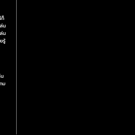
น
ก็
ล่น
ล่น
รู้
่น
เกม