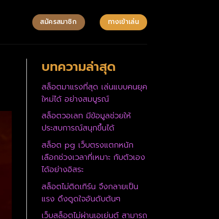
สมัครสมาชิก
ทางเข้าเล่น
บทความล่าสุด
สล็อตมาแรงที่สุด เล่นแบบคนยุค
ใหม่ได้ อย่างสมบูรณ์
สล็อตวอเลท มีข้อมูลช่วยให้
ประสบการณ์สนุกขึ้นได้
สล็อต pg เว็บตรงแตกหนัก
เลือกช่วงเวลาที่เหมาะ กับตัวเอง
ได้อย่างอิสระ
สล็อตไม่ติดเทิร์น จึงกลายเป็น
แรง ดึงดูดใจอันดับต้นๆ
เว็บสล็อตไม่ผ่านเอเย่นต์ สามารถ