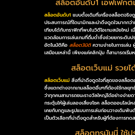
สล็อตอันดับ1 เอฟเฟกต์เ
สล็อตอันดับ1
แบบดั้งเดิมที่เครื่องสล็อตจร
ประสบการณ์ที่ไดนามิกและน่าดึงดูดใจมากกว่ามาก
เทียบได้กับกราฟิกที่พบในวิดีโอเกมสมัยใหม่ เ
แวดล้อมการเล่นเกมที่ดื่มด่ำซึ่งช่วยยกระดับ
อัตโนมัติคือ
สล็อต3มิติ
ความง่ายในการเล่น ผู
เสมือนเหล่านี้ เพียงแค่คลิกปุ่ม ก็สามารถเริ
สล็อตเว็บแม่ รวยได
สล็อตเว็บแม่
สิ่งที่น่าดึงดูดใจที่สุดของสล็
ซึ่งแตกต่างจากเกมสล็อตอื่นๆที่ต้องใช้กลยุ
ว่าทุกคนสามารถชนะรางวัลใหญ่ได้อย่างง่ายดาย
กระตุ้นให้ผู้เล่นลองเสี่ยงโชค สล็อตออนไลน์หล
เคยกับกฎและรูปแบบการเล่นก่อนวางเดิมพันด้วย
เป็นตัวเลือกที่น่าดึงดูดสำหรับผู้ที่ต้องกา
สล็อตทรูมันนี่ ใช้