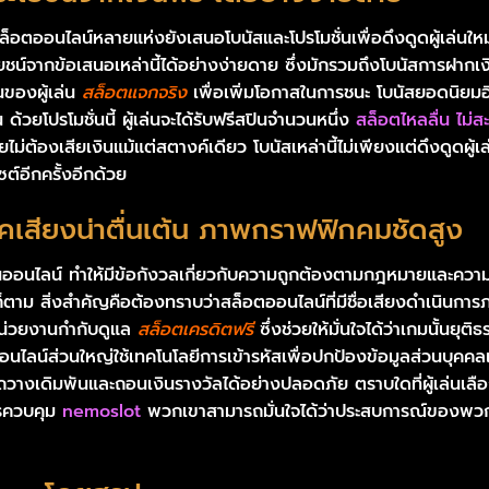
็อตออนไลน์หลายแห่งยังเสนอโบนัสและโปรโมชั่นเพื่อดึงดูดผู้เล่นใหม
ยชน์จากข้อเสนอเหล่านี้ได้อย่างง่ายดาย ซึ่งมักรวมถึงโบนัสการฝากเง
นของผู้เล่น
สล็อตแจกจริง
เพื่อเพิ่มโอกาสในการชนะ โบนัสยอดนิยมอ
้วยโปรโมชั่นนี้ ผู้เล่นจะได้รับฟรีสปินจำนวนหนึ่ง
สล็อตไหลลื่น ไม่ส
่ต้องเสียเงินแม้แต่สตางค์เดียว โบนัสเหล่านี้ไม่เพียงแต่ดึงดูดผู้เล
่ไซต์อีกครั้งอีกด้วย
คเสียงน่าตื่นเต้น ภาพกราฟฟิกคมชัดสูง
นออนไลน์ ทำให้มีข้อกังวลเกี่ยวกับความถูกต้องตามกฎหมายและควา
าม สิ่งสำคัญคือต้องทราบว่าสล็อตออนไลน์ที่มีชื่อเสียงดำเนินการ
หน่วยงานกำกับดูแล
สล็อตเครดิตฟรี
ซึ่งช่วยให้มั่นใจได้ว่าเกมนั้นยุติ
ไลน์ส่วนใหญ่ใช้เทคโนโลยีการเข้ารหัสเพื่อปกป้องข้อมูลส่วนบุคคล
รถวางเดิมพันและถอนเงินรางวัลได้อย่างปลอดภัย ตราบใดที่ผู้เล่นเลือก
การควบคุม
nemoslot
พวกเขาสามารถมั่นใจได้ว่าประสบการณ์ของพว