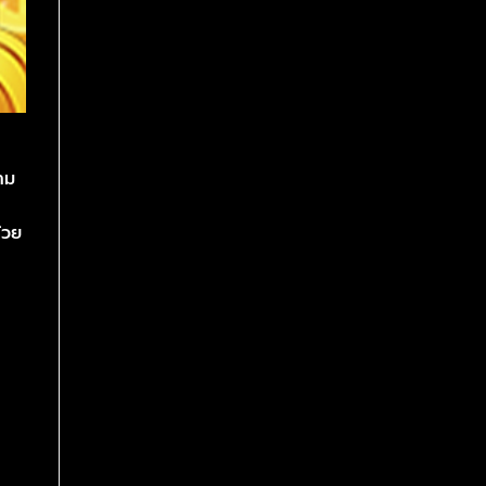
าม
้วย