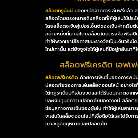
สล็อตทรูมันนี่
นอกเหนือจากการเล่นฟรีแล้ว สล
สล็อตโดยตรงหมายถึงสล็อตที่ให้ผู้เล่นใช้ประโ
โดยสล็อตจะจับคู่เปอร์เซ็นต์ของเงินฝากเริ่มต้
อย่างหนึ่งที่เสนอโดยสล็อตโดยตรงคือฟรีสปิน ด
ทำให้พวกเขามีโอกาสชนะรางวัลเป็นเงินจริงโดยไม
ใหม่เท่านั้น แต่ยังจูงใจให้ผู้เล่นที่มีอยู่กลับมาที
สล็อตฟรีเครดิต เอฟเฟ
สล็อตฟรีเครดิต
ด้วยการเพิ่มขึ้นของการพนั
ปลอดภัยของการเล่นสล็อตออนไลน์ อย่างไรก็ต
ใต้กฎระเบียบที่เข้มงวดและได้รับอนุญาตจาก
และเงินทุนมีความปลอดภัยนอกจากนี้ สล็อตออน
ข้อมูลทางการเงินของผู้เล่น ทำให้ผู้เล่นสามา
จะเล่นในสล็อตออนไลน์ที่เชื่อถือได้และได้รับ
เขาจะถูกกฎหมายและปลอดภัย