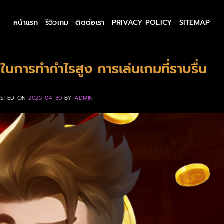
หน้าแรก
รีวิวเกม
ติดต่อเรา
PRIVACY POLICY
SITEMAP
นการทำกำไรสูง การเล่นเกมที่ราบรื่น
STED ON
2025-04-30
BY
ADMIN