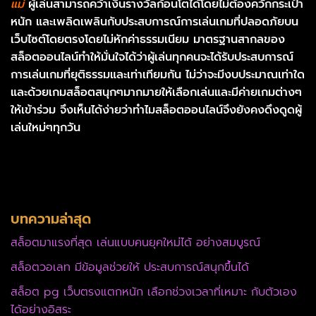
แม่
ผู้เล่นสามารถคว้าเงินรางวัลก้อนโตได้โดยไม่ต้องควักกระเป๋า
หนัก และเพลิดเพลินกับประสบการณ์การเล่นเกมที่ปลอดภัยบน
เว็บไซต์โดยตรงโดยไม่หักค่าธรรมเนียม มาตรฐานสากลของ
สล็อตออนไลน์ทำให้มั่นใจได้ว่าผู้เล่นทุกคนจะได้รับประสบการณ์
การเล่นเกมที่ยุติธรรมและเท่าเทียมกัน ไม่ว่าจะมีงบประมาณเท่าใด
และด้วยเกมสล็อตสนุกๆมากมายให้เลือกเล่นและมีค่ายเกมต่างๆ
ให้เข้าร่วม จึงเห็นได้ง่ายว่าทำไมสล็อตออนไลน์จึงยังคงดึงดูดผู้
เล่นใหม่ๆทุกวัน
บทความล่าสุด
สล็อตมาแรงที่สุด เล่นแบบคนยุคใหม่ได้ อย่างสมบูรณ์
สล็อตวอเลท มีข้อมูลช่วยให้ ประสบการณ์สนุกขึ้นได้
สล็อต pg เว็บตรงแตกหนัก เลือกช่วงเวลาที่เหมาะ กับตัวเอง
ได้อย่างอิสระ