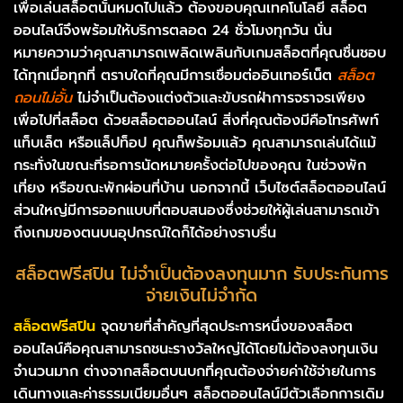
เพื่อเล่นสล็อตนั้นหมดไปแล้ว ต้องขอบคุณเทคโนโลยี สล็อต
ออนไลน์จึงพร้อมให้บริการตลอด 24 ชั่วโมงทุกวัน นั่น
หมายความว่าคุณสามารถเพลิดเพลินกับเกมสล็อตที่คุณชื่นชอบ
ได้ทุกเมื่อทุกที่ ตราบใดที่คุณมีการเชื่อมต่ออินเทอร์เน็ต
สล็อต
ถอนไม่อั้น
ไม่จำเป็นต้องแต่งตัวและขับรถฝ่าการจราจรเพียง
เพื่อไปที่สล็อต ด้วยสล็อตออนไลน์ สิ่งที่คุณต้องมีคือโทรศัพท์
แท็บเล็ต หรือแล็ปท็อป คุณก็พร้อมแล้ว คุณสามารถเล่นได้แม้
กระทั่งในขณะที่รอการนัดหมายครั้งต่อไปของคุณ ในช่วงพัก
เที่ยง หรือขณะพักผ่อนที่บ้าน นอกจากนี้ เว็บไซต์สล็อตออนไลน์
ส่วนใหญ่มีการออกแบบที่ตอบสนองซึ่งช่วยให้ผู้เล่นสามารถเข้า
ถึงเกมของตนบนอุปกรณ์ใดก็ได้อย่างราบรื่น
สล็อตฟรีสปิน ไม่จำเป็นต้องลงทุนมาก รับประกันการ
จ่ายเงินไม่จำกัด
สล็อตฟรีสปิน
จุดขายที่สำคัญที่สุดประการหนึ่งของสล็อต
ออนไลน์คือคุณสามารถชนะรางวัลใหญ่ได้โดยไม่ต้องลงทุนเงิน
จำนวนมาก ต่างจากสล็อตบนบกที่คุณต้องจ่ายค่าใช้จ่ายในการ
เดินทางและค่าธรรมเนียมอื่นๆ สล็อตออนไลน์มีตัวเลือกการเดิม