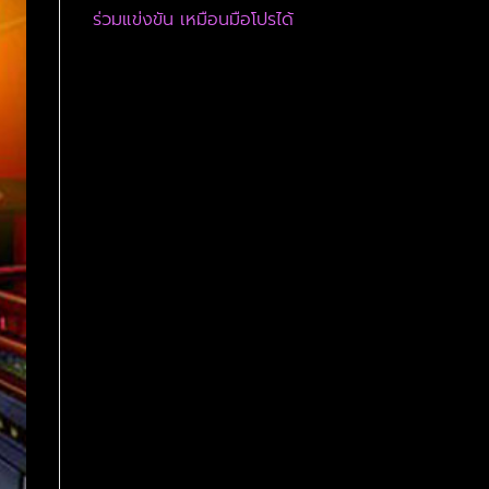
ร่วมแข่งขัน เหมือนมือโปรได้