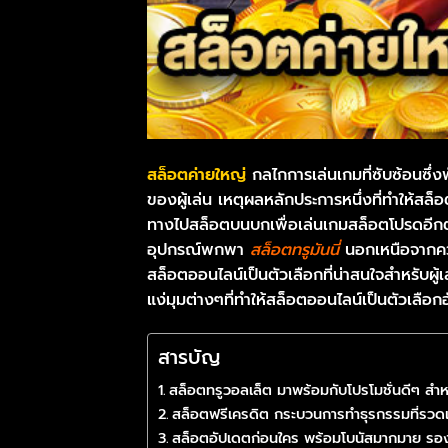
สล็อตค่ายใหญ่
กลไกการเล่นเกมที่ซับซ้อนซ
ของผู้เล่น เหตุผลหลักประการหนึ่งที่ทำให้สล
ทางไปสล็อตบนบกเพื่อเล่นเกมสล็อตโปรดอีกต่
อุปกรณ์พกพา
สล็อตทรูมันนี่
นอกเหนือจากควา
สล็อตออนไลน์เป็นตัวเลือกที่น่าสนใจสำหรับผ
แง่มุมต่างๆที่ทำให้สล็อตออนไลน์เป็นตัวเลือกอั
สารบัญ
สล็อตทรูวอลเล็ต มาพร้อมกับโปรโมชั่นดีๆ สำหรั
สล็อตฟรีเครดิต กระบวนการทำธุรกรรมที่รวดเร
สล็อตอัปเดตก่อนใคร พร้อมโบนัสมากมาย รองรับท