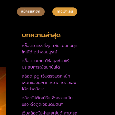
สมัครสมาชิก
ทางเข้าเล่น
บทความล่าสุด
สล็อตมาแรงที่สุด เล่นแบบคนยุค
ใหม่ได้ อย่างสมบูรณ์
สล็อตวอเลท มีข้อมูลช่วยให้
ประสบการณ์สนุกขึ้นได้
สล็อต pg เว็บตรงแตกหนัก
เลือกช่วงเวลาที่เหมาะ กับตัวเอง
ได้อย่างอิสระ
สล็อตไม่ติดเทิร์น จึงกลายเป็น
แรง ดึงดูดใจอันดับต้นๆ
เว็บสล็อตไม่ผ่านเอเย่นต์ สามารถ