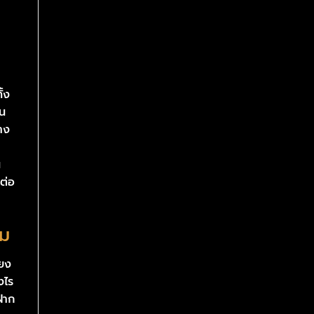
ั้ง
้น
่าง
น
ต่อ
ยม
ียง
งไร
ฝาก