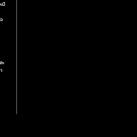
ะมี
ใจ
ละ
รา