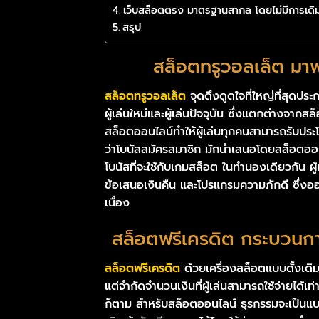
เว็บสล็อตตรง มาตรฐานสากล โดยไม่มีการเดิมพ
สรุป
สล็อตทรูวอลเล็ต มาพร
สล็อตทรูวอลเล็ต
จุดดึงดูดใจที่ใหญ่ที่สุดปร
ผู้เล่นใหม่และผู้เล่นปัจจุบัน ซึ่งแตกต่างจากส
สล็อตออนไลน์ทำให้ผู้เล่นทุกคนสามารถรับประโ
ว่าโบนัสสมัครสมาชิก มักนำเสนอโดยสล็อตออนไล
โบนัสที่จะใช้กับเกมสล็อต ในทำนองเดียวกัน ผู
ข้อเสนอเงินคืน และโปรแกรมความภักดี ซึ่งอ
เนื่อง
สล็อตฟรีเครดิต กระบวนการ
สล็อตฟรีเครดิต
ด้วยเครื่องสล็อตแบบดั้งเดิม
แต่จำกัดจำนวนเงินที่ผู้เล่นสามารถใช้จ่ายได้เท่
ก็ตาม สำหรับสล็อตออนไลน์ ธุรกรรมจะเป็นแบบอ