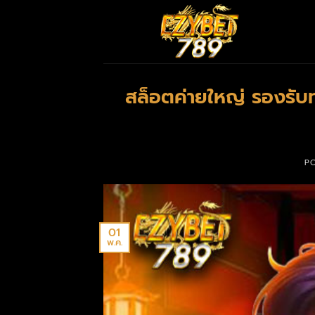
ข้าม
ไป
ยัง
เนื้อหา
สล็อตค่ายใหญ่ รองรับทร
P
01
พ.ค.