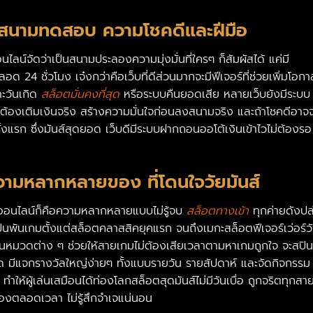
น สนามทดสอบ ความโชคดีและฝีมือ
ไลน์จัดว่าเป็นสนามประลองความมุ่งมั่นที่ใครๆ ก็สัมผัสได้ แค่มี
ด 24 ชั่วโมง เจ๋งกว่าคือเว็บที่ดีส่วนมากจะมีฟีเจอร์ที่ช่วยเพิ่มโอกา
าะวันเกิด
สล็อตมั่นคงที่สุด
หรือระบบคืนยอดเสีย หลายเว็บยังมีระบบ
ไม่ต้องเติมเงินจริง สร้างความมั่นใจก่อนลงสนามจริง และถ้าโชคดีอาจ
ั้งแรก ซึ่งมันส์สุดยอด เว็บดีมีระบบฝากถอนออโต้เงินเข้าไวไม่ต้องรอ
 ความหลากหลายของ ที่โดนใจวัยมันส์
ตออนไลน์ก็คือความหลากหลายแบบไม่รู้จบ
สล็อตทางเข้า
ทุกค่ายดังปล
เป็นพันเกมตั้งแต่สล็อตคลาสสิคยุคแรก จนถึงเมกะสล็อตฟีเจอร์เว่อร์ว
ตในหมวดต่าง ๆ ช่วยให้สายเกมไม่ต้องเสียเวลาตามหาเกมถูกใจ จะสปิน
 มีแจกรางวัลใหญ่ง่ายๆ ทั้งแบบรายวัน รายสัปดาห์ และจัดกิจกรรม
ทำให้ผู้เล่นเสมือนได้ท่องโลกสล็อตสุดมันส์ไม่มีวันเบื่อ ถูกจริตทุกสา
องตลอดเวลา ไม่รู้สึกจำเจแน่นอน