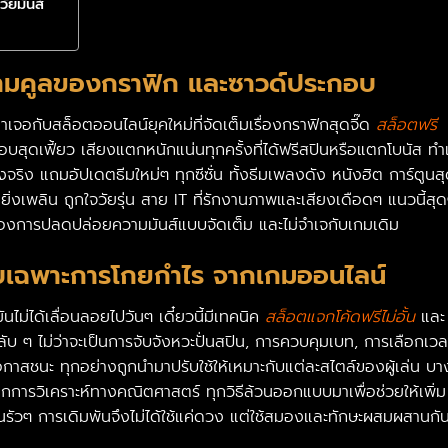
ัยมันส์
วามคูลของกราฟิก และซาวด์ประกอบ
มาเจอกับสล็อตออนไลน์ยุคใหม่ที่จัดเต็มเรื่องกราฟิกสุดจี๊ด
สล็อตฟรี
สุดเฟี้ยว เสียงแตกหนักแน่นทุกครั้งที่ได้ฟรีสปินหรือแตกโบนัส ทำ
งจริง แถมอัปเดตธีมใหม่ๆ ทุกซีซั่น ทั้งธีมเพลงดัง หนังฮิต การ์ตูนส
ล่นยิ่งเพลิน ถูกใจวัยรุ่น สาย IT ที่รักงานภาพและเสียงเดือดๆ แนวนี้สุ
้องการปลดปล่อยความมันส์แบบจัดเต็ม และไม่จำเจกับเกมเดิม
ับเฉพาะการโกยกำไร จากเกมออนไลน์
ันไม่ได้เลื่อนลอยไปวันๆ เดี๋ยวนี้มีเทคนิค
สล็อตแจกโค้ดฟรีไม่อั้น
และ
ับ ๆ ไม่ว่าจะเป็นการจับจังหวะปั่นสปิน, การควบคุมเบท, การเลือกเวล
กาสชนะ ทุกอย่างถูกนำมาปรับใช้ให้เหมาะกับแต่ละสไตล์ของผู้เล่น บา
การวิเคราะห์ทางคณิตศาสตร์ ทุกวิธีล้วนออกแบบมาเพื่อช่วยให้เพิ่ม
รัวๆ การเดิมพันจึงไม่ได้ใช้แค่ดวง แต่ใช้สมองและทักษะผสมผสานกั