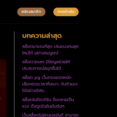
สมัครสมาชิก
ทางเข้าเล่น
บทความล่าสุด
สล็อตมาแรงที่สุด เล่นแบบคนยุค
ใหม่ได้ อย่างสมบูรณ์
สล็อตวอเลท มีข้อมูลช่วยให้
ประสบการณ์สนุกขึ้นได้
สล็อต pg เว็บตรงแตกหนัก
เลือกช่วงเวลาที่เหมาะ กับตัวเอง
ได้อย่างอิสระ
สล็อตไม่ติดเทิร์น จึงกลายเป็น
แรง ดึงดูดใจอันดับต้นๆ
เว็บสล็อตไม่ผ่านเอเย่นต์ สามารถ