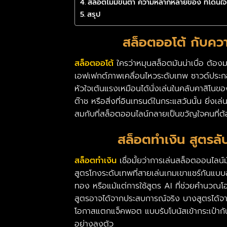
สล็อตไม่มีขั้นต่ำ ความหลากหลายของ ที่โดนใจว
สรุป
สล็อตออโต้ กับค
สล็อตออโต้
ใครว่าหมุนสล็อตมันน่าเบื่อ ต้อง
เอฟเฟกต์ภาพเคลื่อนไหวระดับเทพ ซาวด์ประกอบ
หัวใจเต้นแรงเหมือนได้นั่งเล่นในคลับคาสิโนขอ
ต๊าช หรือสิ่งที่อินเทรนด์ในกระแสวันนั้น ยิ่งเ
สมกับที่สล็อตออนไลน์กลายเป็นขวัญใจคนที่ต
สล็อตทำเงิน สูตรล
สล็อตทำเงิน
เชื่อมั้ยว่าการเล่นสล็อตออนไลน์ม
สูตรโกงระดับเทพที่สายเล่นเกมเขาแชร์กันแบบล
ทอง หรือแม้แต่การใช้สูตร AI ที่ช่วยคำนวณโอ
สูตรอาจได้จากประสบการณ์จริง บางสูตรได้จาก
โอกาสแตกแจ็คพอต แบบรับโบนัสเข้ากระเป๋ากัน
อย่างลงตัว