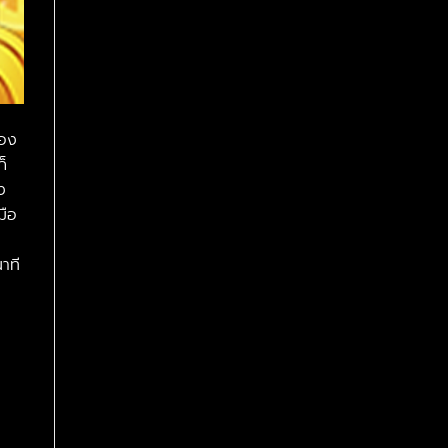
้อง
ก็
ง
มือ
าที