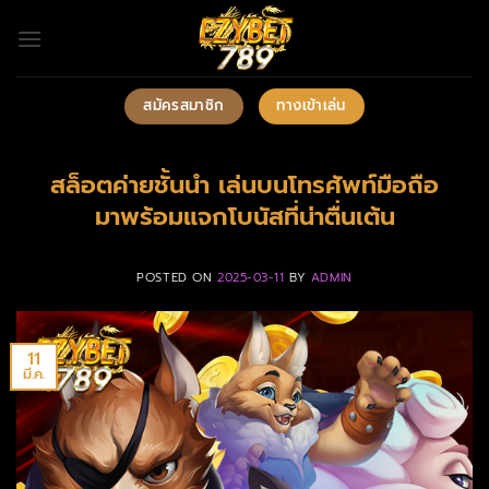
ข้าม
ไป
ยัง
เนื้อหา
สมัครสมาชิก
ทางเข้าเล่น
สล็อตค่ายชั้นนำ เล่นบนโทรศัพท์มือถือ
มาพร้อมแจกโบนัสที่น่าตื่นเต้น
POSTED ON
2025-03-11
BY
ADMIN
11
มี.ค.