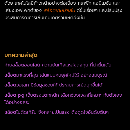
ด้วย เทคโนโลยีก้าวหน้าอย่างต่อเนื่อง กราฟิก แอนิเมชั่น และ
เสียงเอฟเฟกต์ของ
สล็อตเกมน่าเล่น
ดีขึ้นเรื่อยๆ และปรับปรุง
ประสบการณ์การเล่นเกมโดยรวมให้ดียิ่งขึ้น
บทความล่าสุด
ค่ายสล็อตออนไลน์ ความบันเทิงแหล่งลงทุน ที่น่าตื่นเต้น
สล็อตมาแรงที่สุด เล่นแบบคนยุคใหม่ได้ อย่างสมบูรณ์
สล็อตวอเลท มีข้อมูลช่วยให้ ประสบการณ์สนุกขึ้นได้
สล็อต pg เว็บตรงแตกหนัก เลือกช่วงเวลาที่เหมาะ กับตัวเอง
ได้อย่างอิสระ
สล็อตไม่ติดเทิร์น จึงกลายเป็นแรง ดึงดูดใจอันดับต้นๆ