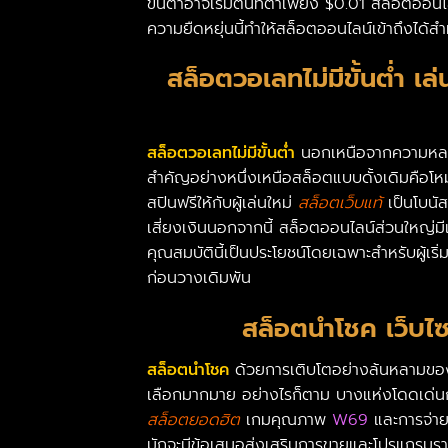
ขั้นต่ำอาจเริ่มต้นที่ต่ำเพียง $0.01 สล็อตออ
ความยืดหยุ่นนี้ทำให้สล็อตออนไลน์เข้าถึงได้สำห
สล็อตวอเลทไม่มีขั้นต่ำ เล
สล็อตวอเลทไม่มีขั้นต่ำ
นอกเหนือจากความหลา
สำคัญอย่างหนึ่งเหนือสล็อตแบบดั้งเดิมคือโ
สปินฟรีให้กับผู้เล่นใหม่
สล็อตเว็บแท้
เป็นโบนั
เสี่ยงเงินนอกจากนี้ สล็อตออนไลน์ส่วนใหญ่มีเว
คุณสมบัตินี้เป็นประโยชน์โดยเฉพาะสำหรับผู้เริ่
ก่อนวางเดิมพัน
สล็อตนำโชค เว็บไ
สล็อตนำโชค
ด้วยการเติบโตอย่างล้นหลามของ
เลือกมากมาย อย่างไรก็ตาม บางแห่งโดดเด่นกว่าท
สล็อตยอดฮิต
เกมคุณภาพ
W69
และการจ่ายเ
มักจะมีข้อเสนอส่งเสริมการขายและโปรแกรมรา