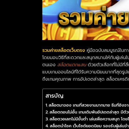
รวมค่ายสล็อตเว็บตรง
คู่มือฉบับสมบูรณ์ใน
โดยมอบวิธีที่สะดวกและสนุกสนานให้กับผู้เ
ตนเอง
สล็อตแตกแสน
ด้วยตัวเลือกที่ไม่มีที
แบบเกมออนไลน์ที่ได้รับความนิยมมากที่สุดรู
ถึงเกมคุณภาพ การอัปเดตล่าสุด สล็อตเครดิตฟ
สารบัญ
สล็อตมาจอง เกมที่สวยงามมากมาย ธีมที่อิง
สล็อตถอนไม่อั้น เกมเดิมพันอัปเดตล่าสุด มีตั
สล็อตวอเลทไม่มีขั้นต่ำ เล่นเพื่อความสนุก โดย
สล็อตนำโชค เว็บไซต์ยอดนิยม รองรับผู้เล่น