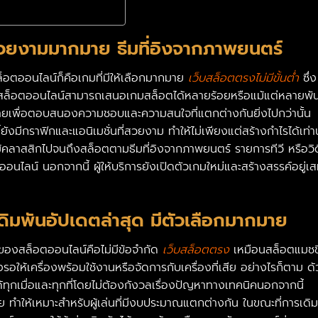
วยงามมากมาย ธีมที่อิงจากภาพยนตร์
นสล็อตออนไลน์ก็คือเกมที่มีให้เลือกมากมาย
เว็บสล็อตตรงไม่มีขั้นต่ำ
ซึ่ง
กัด สล็อตออนไลน์สามารถเสนอเกมสล็อตได้หลายร้อยหรือแม้แต่หลายพั
กมายเพื่อตอบสนองความชอบและความสนใจที่แตกต่างกันยิ่งไปกว่านั้น
ยังมีกราฟิกและแอนิเมชั่นที่สวยงาม ทำให้ไม่เพียงแต่สร้างกำไรได้เท่าน
ม้คลาสสิกไปจนถึงสล็อตตามธีมที่อิงจากภาพยนตร์ รายการทีวี หรือวิด
ไลน์ นอกจากนี้ ผู้ให้บริการยังเปิดตัวเกมใหม่และสร้างสรรค์อยู่เ
ดิมพันอัปเดตล่าสุด มีตัวเลือกมากมาย
งของสล็อตออนไลน์คือไม่มีข้อจำกัด
เว็บสล็อตตรง
เหมือนสล็อตแมชช
งรอให้เครื่องพร้อมใช้งานหรือจัดการกับเครื่องที่เสีย อย่างไรก็ตาม ด
้ทุกเมื่อและทุกที่โดยไม่ต้องกังวลเรื่องปัญหาทางเทคนิคนอกจากนี้
 ทำให้เหมาะสำหรับผู้เล่นที่มีงบประมาณแตกต่างกัน ในขณะที่การเดิ