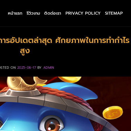
หน้าแรก
รีวิวเกม
ติดต่อเรา
PRIVACY POLICY
SITEMAP
การอัปเดตล่าสุด ศักยภาพในการทำกำไร
สูง
OSTED ON
2025-06-17
BY
ADMIN