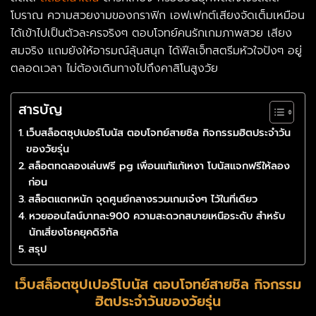
โบราณ ความสวยงามของกราฟิก เอฟเฟกต์เสียงจัดเต็มเหมือน
ได้เข้าไปเป็นตัวละครจริงๆ ตอบโจทย์คนรักเกมภาพสวย เสียง
สมจริง แถมยังให้อารมณ์ลุ้นสนุก ได้ฟีลเจ็ทสตรีมหัวใจปังๆ อยู่
ตลอดเวลา ไม่ต้องเดินทางไปถึงคาสิโนสูงวัย
สารบัญ
เว็บสล็อตซุปเปอร์โบนัส ตอบโจทย์สายชิล กิจกรรมฮิตประจำวัน
ของวัยรุ่น
สล็อตทดลองเล่นฟรี pg เพื่อนแท้แก้เหงา โบนัสแจกฟรีให้ลอง
ก่อน
สล็อตแตกหนัก จุดศูนย์กลางรวมเกมเจ๋งๆ ไว้ในที่เดียว
หวยออนไลน์บาทละ900 ความสะดวกสบายเหนือระดับ สำหรับ
นักเสี่ยงโชคยุคดิจิทัล
สรุป
เว็บสล็อตซุปเปอร์โบนัส ตอบโจทย์สายชิล กิจกรรม
ฮิตประจำวันของวัยรุ่น