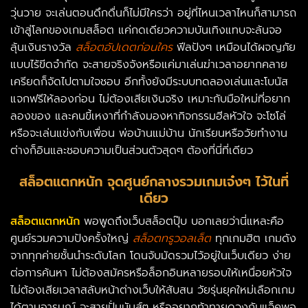
วุ่นวาย จะเล่นตอนดึกดื่นก็ไม่มีใครว่า อยู่ที่ไหนเวลาไหนก็สามารถ
เข้าสู่โลกของเกมสล็อต แค่กดเดียวความบันเทิงแทบจะล้นจอ
ลุ้นเงินรางวัล
สล็อตอัปเดตก่อนใคร
ฟีลปังๆ เหมือนได้ผจญภัย
แบบไร้ขีดจำกัด จะสายจริงจังหรือแค่มาเล่นฆ่าเวลาอยากคลาย
เครียดก็จัดไปตามใจชอบ อีกทั้งยังมีระบบทดลองเล่นและโบนัส
แจกฟรีให้ลองก่อน ไม่ต้องเสียเงินจริง เหมาะกับมือใหม่ที่อยาก
ลองของ และคนขี้เหงาที่กำลังมองหากิจกรรมฮีลหัวใจ จะโซโล่
หรือจะเล่นแข่งกับเพื่อน พ่อบ้านแม่บ้าน นักเรียนหรือวัยทำงาน
ต่างก็อินและชอบความเป็นส่วนตัวสุดๆ ต้องที่นี่ที่เดียว
สล็อตแตกหนัก จุดศูนย์กลางรวมเกมเจ๋งๆ ไว้ในที่
เดียว
สล็อตแตกหนัก
พอพูดถึงเว็บสล็อตปุ๊บ บอกเลยว่านี่แหละคือ
ศูนย์รวมความปังครั้งใหญ่
สล็อตทรูวอลเล็ต
ทุกเกมฮิต เกมดัง
จากทุกค่ายชั้นนำระดับโลก โดนจับมัดรวมไว้อยู่ในเว็บเดียว ง่าย
ต่อการค้นหา ไม่ต้องสมัครหรือล็อกอินหลายรอบให้เหนื่อยหัวใจ
ไม่ต้องเสียเวลาสลับหน้าต่างเว็บให้สับสน วัยรุ่นยุคใหม่เลือกเกม
ได้ตามอารมณ์ จะสายปั่นมันส์ๆ หรืออยากท้าทายดวงกับแจ็คพอ