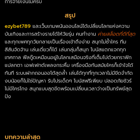
การจ่ายเงินไม่ครบ
สรุป
ezybet789
และเว็บเกมพนันออนไลน์ได้เปลี่ยนโลกแห่งความ
บันเทิงและการสร้างรายได้ให้วัยรุ่น คนทำงาน
ค่ายสล็อตที่ดีที่สุด
และทุกเพศทุกวัยกลายเป็นเรื่องเข้าถึงง่าย สนุกไม่ซ้ำใคร ทีม
สีสันจัดจ้าน เล่นเดี่ยวก็ได้ เล่นกลุ่มก็สนุก โบนัสแตกแจกทุก
เทศกาล ฟีลกู๊ดเหมือนอยู่ในโลกเสมือนจริงที่เต็มไปด้วยกราฟิก
แปลกตา เอฟเฟกต์เพลงกระหึ่ม เครื่องมือทันสมัยใครก็เข้าใจได้
ทันที ระบบฝากถอนออโต้สุดล้ำ เล่นได้ทุกที่ทุกเวลาไม่มีขีดจำกัด
งบน้อยก็ไม่ใช่ปัญหา รับโปรเด็ดๆ โบนัสฟรีเพียบ ปลอดภัยชัวร์
ไม่มีใครโกง สนุกแบบสุดขีดพร้อมเปลี่ยนเวลาว่างเป็นทรัพย์สุด
ปัง
บทความล่าสุด