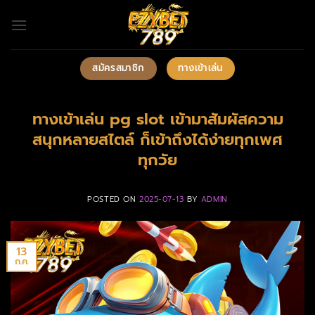
ข้าม
ไป
ยัง
เนื้อหา
สมัครสมาชิก
ทางเข้าเล่น
ทางเข้าเล่น pg slot เข้ามาสัมผัสความ
สนุกหลายสไตล์ ก็เข้าถึงได้ง่ายทุกเพศ
ทุกวัย
POSTED ON
2025-07-13
BY
ADMIN
13
ก.ค.