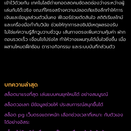
เข้าไว้ด้วยกัน เทคโนโลยีถ่ายทอดสดคมชัดลดช่องว่างระหว่างผู้
เล่นกับโต๊ะจริง ขณะที่โครงสร้างความปลอดภัยเชิงลึกทำให้การ
เงินและข้อมูลส่วนตัวมั่นคง ฟีเจอร์ช่วยตัดสินใจ สถิติเรียลไทม์
และเครื่องมือกำกับวินัย ช่วยให้ทุกการลงชิปมีเหตุผลรองรับ
ไม่ใช่แค่ความรู้สึกวูบวาบชั่ววูบ เส้นทางตรงเพิ่มความคุ้มค่า ฝาก
ถอนรวดเร็ว เงื่อนไขโปร่งใส ทำให้วางแผนทุนได้มั่นใจยิ่งขึ้น เมื่อ
ผสานโหมดฝึกซ้อม ตารางกิจกรรม และระบบบันทึกส่วนตัว
บทความล่าสุด
สล็อตมาแรงที่สุด เล่นแบบคนยุคใหม่ได้ อย่างสมบูรณ์
สล็อตวอเลท มีข้อมูลช่วยให้ ประสบการณ์สนุกขึ้นได้
สล็อต pg เว็บตรงแตกหนัก เลือกช่วงเวลาที่เหมาะ กับตัวเอง
ได้อย่างอิสระ