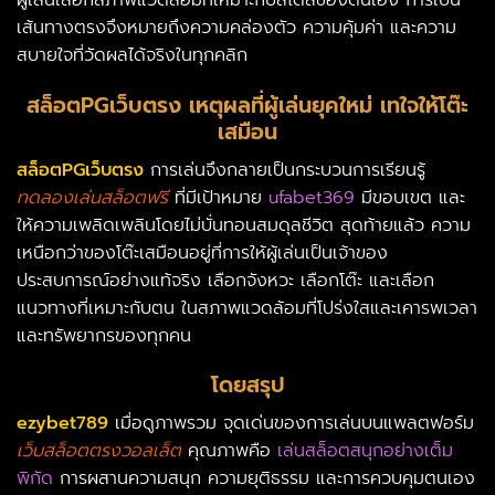
ผู้เล่นเลือกสภาพแวดล้อมที่เหมาะกับสไตล์ของตนเอง การเป็น
เส้นทางตรงจึงหมายถึงความคล่องตัว ความคุ้มค่า และความ
สบายใจที่วัดผลได้จริงในทุกคลิก
สล็อตPGเว็บตรง เหตุผลที่ผู้เล่นยุคใหม่ เทใจให้โต๊ะ
เสมือน
สล็อตPGเว็บตรง
การเล่นจึงกลายเป็นกระบวนการเรียนรู้
ทดลองเล่นสล็อตฟรี
ที่มีเป้าหมาย
ufabet369
มีขอบเขต และ
ให้ความเพลิดเพลินโดยไม่บั่นทอนสมดุลชีวิต สุดท้ายแล้ว ความ
เหนือกว่าของโต๊ะเสมือนอยู่ที่การให้ผู้เล่นเป็นเจ้าของ
ประสบการณ์อย่างแท้จริง เลือกจังหวะ เลือกโต๊ะ และเลือก
แนวทางที่เหมาะกับตน ในสภาพแวดล้อมที่โปร่งใสและเคารพเวลา
และทรัพยากรของทุกคน
โดยสรุป
ezybet789
เมื่อดูภาพรวม จุดเด่นของการเล่นบนแพลตฟอร์ม
เว็บสล็อตตรงวอลเล็ต
คุณภาพคือ
เล่นสล็อตสนุกอย่างเต็ม
พิกัด
การผสานความสนุก ความยุติธรรม และการควบคุมตนเอง